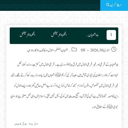
سرچ کریں
1
ماہ شعبان کے شرعی اور غیر شرعی اعمال
الحکمۃ انٹرنیشنل
الحکمۃ انٹرنیشنل
Post category:
Post published:
جنوری 30, 2026
08. شعبان المعظم
-
اعمال، وظائف، اذکار وادعیہ
ماہِ شعبان کے شرعی اور غیر شرعی اعمال میں فرق جاننا ضروری ہے۔ شرعی اعمال میں کثرتِ روزہ رکھنا، نفل
عبادات کرنا اور رمضان کی تیاری شامل ہیں، جیسا کہ نبی کریم ﷺ شعبان میں زیادہ روزے رکھا کرتے تھے۔ جبکہ
غیر شرعی اعمال میں مخصوص راتوں کو لازم سمجھ کر خاص نمازیں ادا کرنا، بے اصل دعائیں گھڑنا اور ایسے اعمال کو
دین کا حصہ سمجھنا شامل ہے جن کی قرآن و صحیح حدیث میں کوئی دلیل نہیں ملتی۔ اسلام میں وہی عمل معتبر ہے جو سنتِ
نبوی ﷺ کے مطابق ہو۔
مزید پڑھیں
ماہ
شعبان