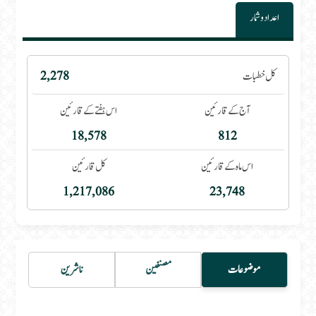
اعداد و شمار
کل خطبات
2,278
آج کے قارئین
اس ہفتے کے قارئین
18,578
812
اس ماہ کے قارئین
کل قارئین
1,217,086
23,748
موضوعات
مصنفین
ناشرین