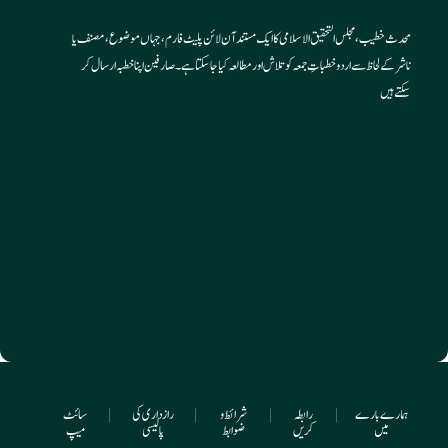
محدث خطیب، مجلس التحقیق الاسلامی کا ایک مستند آن لائن پلیٹ فارم، جہاں موضوع، مصنف یا
ناشر کے لحاظ سے اردو خطباتِ جمعہ کو تلاش اور مطالعہ کیا جا سکتا ہے۔ صارفین اپنا خطبہ ارسال کر
سکتے ہیں
ہمارے بارے
|
رابطہ
|
شرائط و
|
رازداری کی
|
سائٹ
میں
کریں
ضوابط
پالیسی
میپ