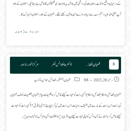
کے درمیان واقع ہوتا ہے۔ احادیث کی روشنی میں بلاشبہ یہ ماہ بہت سی فضیلتوں کا حامل ہے ،چنانچہ رمضان کے بعد
آپ صلی اللہ علیہ وسلم سب سے زیادہ روزے اسی ماہ میں رکھتے تھے۔شعبان کے بعد رمضان المبارک کا…
مزید پڑھیں
شعبان
کی
فضیلت
8
شعبان فضائل واحکام
ڈاکٹر حافظ انس نضر
مرکز النور، لاہور
Post category:
Post published:
دسمبر 20, 2023
08. شعبان المعظم
-
فضائل، محاسن و آداب
شعبان فضائل واحکام فضائل واحکام (کسی رات کو عبادت کیلئے خاص کرنا، فضیلت صیام شعبان! فضیلت نصف شعبان
کی رات، اس رات کے بارے میں ضعیف روایات، اس رات میں کیا کرنا چاہئے؟، فیہا یفرق؟) کسی رات کو عبادت
کیلئے خاص کرنا: اللہ نے جن وانس کو اپنی عبادت کیلئے پیدا فرمایا: ﴿ وما خلقت الجن والإنس إلا ليعبدون ﴾…