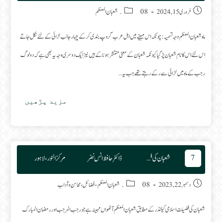
Post category:
Post published:
فروری 15, 2024
08. شعبان المعظم
ماه شعبان المعظم وجہ تسمیہ : چونکہ اس مہینے میں اہل عرب گروپ بندی کر کے چہار جانب لڑائی کے لئے نکل جاتے
اس لئے اس کا نام شعبان پڑ گیا کیونکہ شعبان کے معنی منتشر ہونا کے ہیں نیز ایک دوسری وجہ یہ بھی ہے کہ دو لوگ
رجب کے ماہ میں لڑائی سے رکے رہتے تھے جب یہ…
مزید پڑھیں
ماه
شعبان
المعظم
7
شعبان کی فضیلت
ڈاکٹر حافظ انس نضر
مرکز النور، لاہور
Post category:
Post published:
دسمبر 22, 2023
08. شعبان المعظم
-
فضائل، محاسن و آداب
شعبان کی فضیلت اسلامی کیلنڈر کے مطابق شعبان المعظم آٹھواں مہینہ ہے جو رجب المرجب او ررمضان المبارک