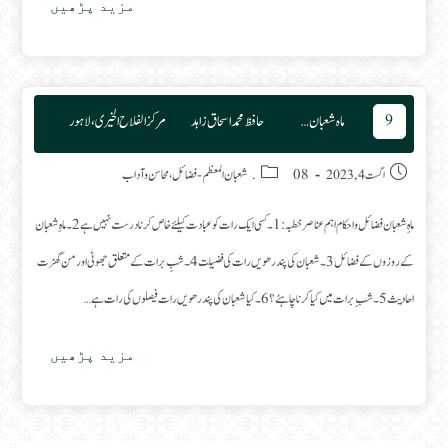
مزید پڑھیں
شعبان
فضائل
واحکام
9
ماہ شعبان فضائل واحکام
حافظ محمد اسحاق زاہد
مرکز الفلاح الخیری، لاہور
Post category:
Post published:
اگست 4, 2023
08. شعبان المعظم
-
فضائل، محاسن و آداب
ماہ ِ شعبان فضائل واحکام اہم عناصر خطبہ : 1۔کسی ایک رات کو عبادت کیلئے خاص کرنا درست نہیں ہے 2۔ماہِ شعبان
کے روزوں کے فضائل 3۔شعبان کی پندرھویں رات کی فضیلت 4۔ شبِ برات کے متعلق جھوٹی اور من گھڑت
احادیث 5۔ شب ِ برات میں کیا کرنا چاہئے ؟ 6۔کیا شعبان کی پندرھویں رات فیصلوں کی رات ہے…
مزید پڑھیں
ماہ
شعبان
فضائل
واحکام