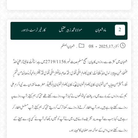
کے
شرعی
اور
غیر
شرعی
اعمال
2
ماہ شعبان
مولانا محمد زبیر عقیل
کارخیر ٹرسٹ، لاہور
Post category:
Post published:
اکتوبر 17, 2025
08. شعبان المعظم
شعبان میں کثرت سے روزوں کا بیان : صحیح مسلم حدیث نمبر 1156 / 2719 میں ہے: سَأَلْتُ عَائِشَةَ رَضِيَ اللَّهُ
عَنْهَا، عَن صِيَامٍ رَسُولِ اللَّهِ ، فَقَالَتْ: كَانَ يَصُومُ حَتَّى نَقُولَ: قَدْ صَامَ، وَيُفْطِرُ حَتَّى نَقُولَ قَدْ أَفْطَرَ، وَلَمْ أَرَهُ صَائِمًا مِن شَهْرٍ
فَطْ ، أَكْثَرَ مِن صِيَامِهِ مِن شَعْبَانَ، كَانَ يَصُومُ شَعَبَانَ كُلَّهُ، كَانَ يَصُومُ شَعْبَانَ إِلَّا قَلِيلًا. حضرت عائشہ ان سے نبی اکرم علی
ٹیم کے روزوں کے بارے میں دریافت کیا تو انھوں نے کہا : آپ روزے رکھتے تھے حتی کہ ہم کہتے : آپ روزے پہ
روزے رکھتے جا رہے ہیں۔ اور آپ افطار کرتے ( روزے رکھنا ترک کر دیتے حتی کہ ہم کہتے : آپ مسلسل افطار کر
رہے ہیں، کہا: جب سے آپ مدینہ تشریف لائے ہیں، میں نے آپ کو نہیں دیکھا کہ آپ نے کسی پورے مہینے کے
روزے رکھتے ہوں، اس کے سوا کہ وہ رمضان کا مہینہ ہو۔