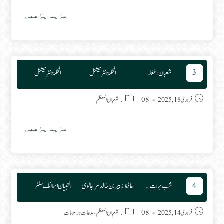
مزید پڑھیں
ماہ
شعبان
3
شعبان، غغلت سے بیداری کا مہینہ
الحکمۃ انٹرنیشنل
الحکمۃ انٹرنیشنل
Post category:
Post published:
فروری 18, 2025
08. شعبان المعظم
مزید پڑھیں
شعبان،
غغلت
سے
بیداری
کا
مہینہ
4
شب برات قرآن وسنت کی روشنی میں(اوربدعات ماہ شعبان)
حافظ زبیر بن خالد مرجالوی
التبیان اسلامک سنٹر
Post category:
Post published:
فروری 14, 2025
08. شعبان المعظم
-
بدعات ورسومات