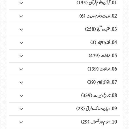
01. قرآن وعلوم قرآن
(195)
02. حدیث وعلوم حدیث
(6)
03. عقیدہ ومنہج
(258)
04. فقہ واجتہاد
(3)
05. عبادات
(479)
06. معاملات
(139)
07. اجتماعی نظام
(39)
08. تاریخ وسیرت
(339)
09. ادیان، مسالک وفرق
(28)
10. اسلام اور تصوف
(29)