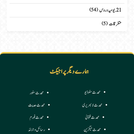
21. یومیہ دروس
(54)
متفرقات
(5)
ہمارے دیگر پراجیکٹ
محدث سٹوڈیو
محدث سٹور
محدث لائبریری
محدث حدیث
محدث فتویٰ
محدث فورم
محدث میگزین
رسائل وجرائد