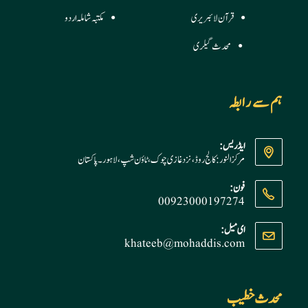
قرآن لائبریری
مکتبہ شاملہ اردو
محدث گیلری
ہم سے رابطہ
ایڈریس:
مرکز النور: کالج روڈ، نزد غازی چوک، ٹاؤن شپ، لاہور ۔ پاکستان
فون:
00923000197274
Opens
ای میل:
khateeb@mohaddis.com
Opens
in
in
your
your
application
application
محدث خطیب