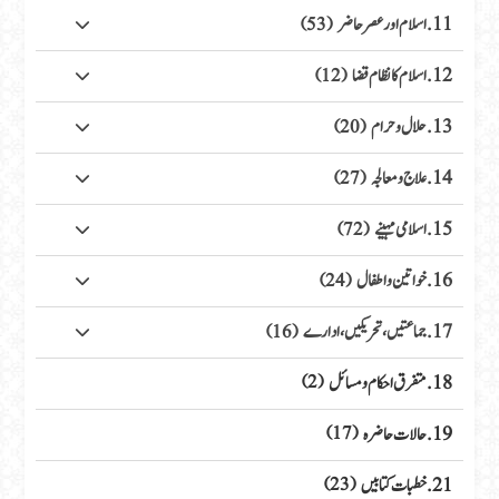
11. اسلام اور عصر حاضر
(53)
12. اسلام کا نظام قضا
(12)
13. حلال وحرام
(20)
14. علاج ومعالجہ
(27)
15. اسلامی مہینے
(72)
16. خواتین واطفال
(24)
17. جماعتیں، تحریکیں، ادارے
(16)
18. متفرق احکام ومسائل
(2)
19. حالات حاضرہ
(17)
21. خطبات کتابیں
(23)