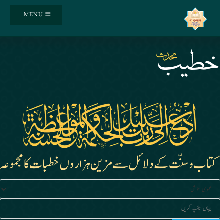
Ski
MENU
t
conten