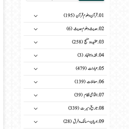
01. قرآن وعلوم قرآن
(195)
02. حدیث وعلوم حدیث
(6)
03. عقیدہ ومنہج
(258)
04. فقہ واجتہاد
(3)
05. عبادات
(479)
06. معاملات
(139)
07. اجتماعی نظام
(39)
08. تاریخ وسیرت
(339)
09. ادیان، مسالک وفرق
(28)