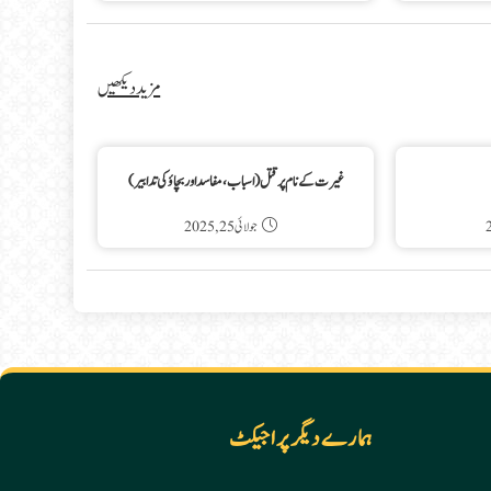
مزید دیکھیں
غیرت کے نام پرقتل(اسباب،مفاسداور بچاؤ کی تدابیر)
جولائی 25, 2025
ہمارے دیگر پراجیکٹ