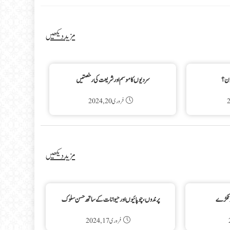
مزید دیکھیں
ون ؟
سردیوں کا موسم اور شریعت کی رخصتیں
فروری 20, 2024
مزید دیکھیں
دو ٹکڑے
پرندوں، چوپائیوں اور حیوانات کے ساتھ حسن سلوک
فروری 17, 2024