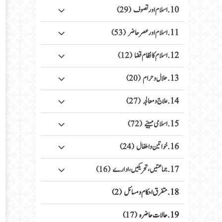
10. اسلام اور تصوف
(29)
11. اسلام اور عصر حاضر
(53)
12. اسلام کا نظام قضا
(12)
13. حلال وحرام
(20)
14. علاج ومعالجہ
(27)
15. اسلامی مہینے
(72)
16. خواتین واطفال
(24)
17. جماعتیں، تحریکیں، ادارے
(16)
18. متفرق احکام ومسائل
(2)
19. حالات حاضرہ
(17)