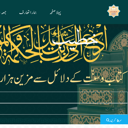
Ski
پہلا صفحہ
ہمارا تعارف
جمعہ
t
conten
سرچ کریں