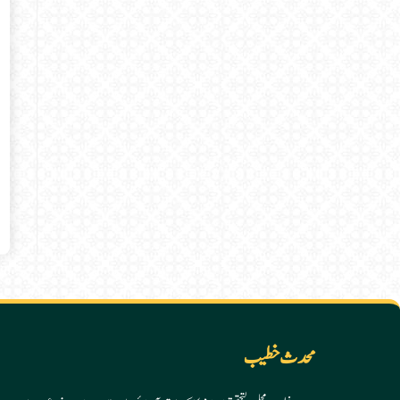
محدث خطیب