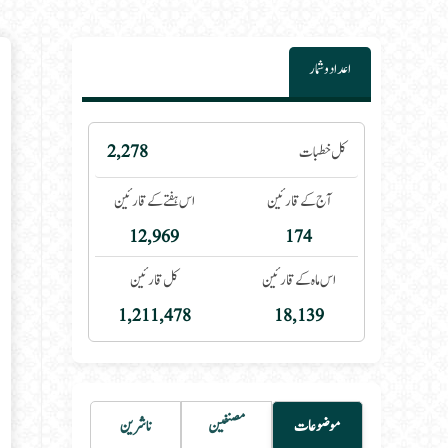
اعداد و شمار
 category:
کل خطبات
2,278
آج کے قارئین
اس ہفتے کے قارئین
12,969
174
اس ماہ کے قارئین
کل قارئین
1,211,478
18,139
موضوعات
مصنفین
ناشرین