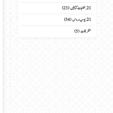
21. خطبات کتابیں
(23)
21. یومیہ دروس
(54)
متفرقات
(5)