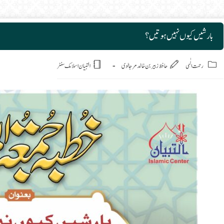
بارشیں کیوں نہیں ہوتیں؟
Post
رحمت الٰہی
حافظ زبیر بن خالد مرجالوی
التبیان اسلامک سنٹر