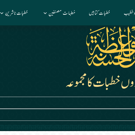
خطبات مصنفین
 وخطیب
خطبات کتابیں
خطبات ناشرین