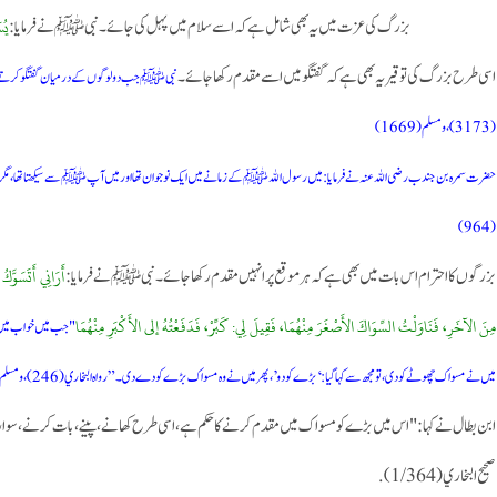
يُس
بزرگ کی عزت میں یہ بھی شامل ہے کہ اسے سلام میں پہل کی جائے۔ نبی ﷺ نے فرمایا:
اسی طرح بزرگ کی توقیر یہ بھی ہے کہ گفتگو میں اسے مقدم رکھا جائے۔
نبی ﷺ جب دو لوگوں کے درمیان گفتگو کرتے تو ہمیش
(3173)، ومسلم (1669)
حضرت سمرہ بن جندب رضی اللہ عنہ نے فرمایا: میں رسول اللہ ﷺ کے زمانے میں ایک نوجوان تھا اور میں آپ ﷺ سے سیکھتا تھا، مگر
(964)
أَرَانِي أَتَسَوَّ
بزرگوں کا احترام اس بات میں بھی ہے کہ ہر موقع پر انہیں مقدم رکھا جائے۔نبی ﷺ نے فرمایا:
مِنَ الآخَرِ، فَنَاوَلْتُ السِّوَاكَ الأَصْغَرَ مِنْهُمَا، فَقِيلَ لِي: كَبِّرْ، فَدَفَعْتُهُ إلى الأَكْبَرِ مِنْهُمَا
"جب میں خواب میں خ
میں نے مسواک چھوٹے کو دی، تو مجھ سے کہا گیا: ‘بڑے کو دو’، پھر میں نے وہ مسواک بڑے کو دے دی۔” رواه البخاري (246)، ومسلم (2271)
ابن بطال نے کہا: "اس میں بڑے کو مسواک میں مقدم کرنے کا حکم ہے، اسی طرح کھانے، پینے، بات کرنے، سوار
صحيح البخاري (1/364).