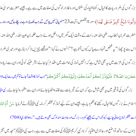
بزرگوں کی ضروریات کا خیال رکھنا انبیاء کی سنتوں اور وفادار لوگوں کی صفات میں سے ہے۔ جیسے حضرت موسیٰ علیہ
وَأَبُونَا شَيْخٌ كَبِيرٌ فَسَقَى لَهُمَا﴾
سورۃ القصص، آیت 23
"ہم پانی نہیں پلائیں گے جب تک چرواہے نہ چلے جائیں اور ہمارے 
حضرت عمر بن خطاب رضی اللہ عنہ رات کے وقت ایک گھر میں داخل ہوئے، جب طلحہ بن عبیداللہ رضی اللہ عنہ نے دی
اس سے پوچھا: "یہ شخص تمہارے پاس کیوں آتا ہے؟” انہوں نے کہا: "وہ مجھے چیزیں لاکر دیتا ہے اور میری ضروریات پو
بزرگوں کی عزت میں یہ بھی شامل ہے کہ انہیں نماز کی امامت میں مقدم کیا جائے، بشرطیکہ کوئی اور ان سے زیادہ حقدار نہ ہو۔ شر
حَضَرَتِ الصَّلاةُ: فَلْيُؤَذِّنْ لَكُمْ أَحَدُكُمْ، وَلْيَؤُمَّكُمْ أَكْبَرُكُمْ
"جب نماز کا وقت آجائے تو تم میں سے ایک اذان د
بزرگوں کی توقیر میں یہ بھی شامل ہے کہ ان کے تجربات سے فائدہ اٹھایا جائے اور ان سے مشورہ لیا جائے۔
نبی ﷺ 
مَنْ أَمَّ النّ
اسلام نے بزرگوں کا خیال رکھنے کا حکم دیا ہے، جیسے ان کے لیے نماز کو مختصر کرنا۔ نبی ﷺ نے فرمایا:
اسے مختصر نماز پڑھانی چاہیے، کیونکہ اس کے پیچھے کمزور، بزرگ اور حاجت مند لوگ بھی ہوتے ہیں۔” رواه البخاري (704)
بڑوں کے ساتھ تواضع اور عاجزی اختیار کرنا، نبیِ کریم ﷺ کی صفات میں سے ہے۔ جب نبی ﷺ مسجد میں تشریف