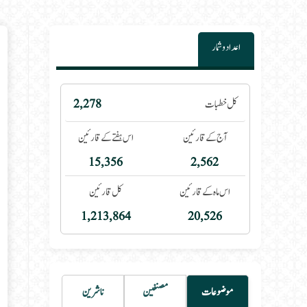
اعداد و شمار
 category:
کل خطبات
2,278
آج کے قارئین
اس ہفتے کے قارئین
15,356
2,562
اس ماہ کے قارئین
کل قارئین
1,213,864
20,526
موضوعات
مصنفین
ناشرین