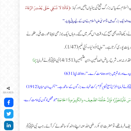
﴿قَالَتَا لا نَسْقِي حَتَّى يُصْدِرَ الرِّعَاءُ
 السلام کے پاس بزرگ شیخ کی بیٹیاں آئیں اور کہا:
والد ایک بزرگ ہیں، تو موسیٰ علیہ السلام نے ان کے لیے پانی پلایا۔”
کھا تو وہ بھی صبح کے وقت اس گھر میں گئے۔ وہاں ایک بوڑھی نابینا عورت ملی۔ طلحہ نے
ری کرتا ہے۔” حلية الأولياء، أبي نعيم (1/47).
إِذَا
ح رياض الصالحين، ابن عثيمين (4/151) نبی ﷺ نے فرمایا:
ے اور جو تم میں بڑا ہو، وہ امامت کرے۔” رواه البخاري (631)
نے فرمایا: البَرَكَةُ مَعَ أَكَابِرِكُمْ "برکت تمہارے بزرگوں کے ساتھ ہے۔” أخرجه ابن حبان (1912)
SHARES
َاسَ فَلْيَتَجَوَّزْ؛ فَإِنَّ خَلْفَهُ الضَّعِيفَ، والكَبِيرَ،وذَا الحَاجَةِ
"جو شخص لوگوں کی امامت کرے،
 فرما تھے، تو حضرت ابوبکر رضی اللہ عنہ اپنے والد کو ساتھ لے کر آئے۔ جب نبی ﷺ