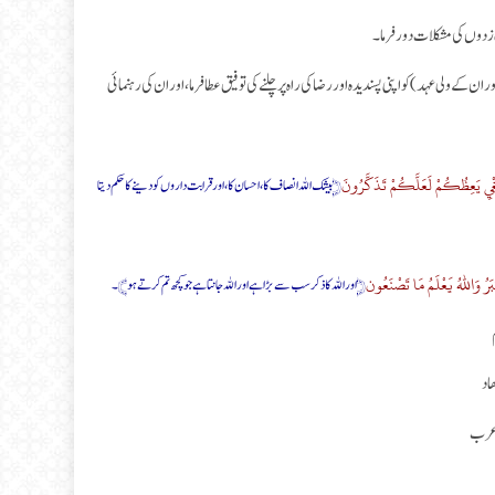
 زدوں کی مشکلات دور فرما۔
کے ولی عہد) کو اپنی پسندیدہ اور رضا کی راہ پر چلنے کی توفیق عطا فرما، اور ان کی رہنمائی
َغْيِ يَعِظُكُمْ لَعَلَّكُمْ تَذَكَّرُونَ
﴿بیشک اللہ انصاف کا، احسان کا، اور قرابت داروں کو دینے کا حکم دیتا
ْبَرُ وَاللهُ يَعْلَمُ مَا تَصْنَعُون
﴿اور اللہ کا ذکر سب سے بڑا ہے اور اللہ جانتا ہے جو کچھ تم کرتے ہو﴾۔
اد
 عرب