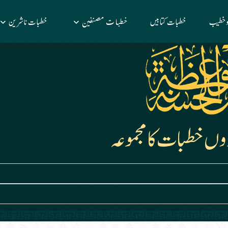
خطبات مصنفین
 وخطیب
خطبات کتابیں
خطبات ناشرین