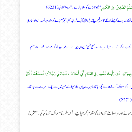
َلِّمُ الصَّغِيرُ على الكَبِيرِ
"چھوٹا بڑے کو سلام کرے۔” رواه البخاري (6231)
ہ بڑے کو پہلے بولنے کا موقع دیتے۔ نبی ﷺ نے فرمایا: كَبِّرْ، كَبِّرْ "بڑے کو مقدم رکھو۔” رواه البخاري
 مجھے بات کرنے سے صرف یہ بات روکتی تھی کہ یہاں میرے سے عمر رسیدہ لوگ موجود تھے۔ رواه مسلم
كُ بِسِوَاكٍ -أيْ رَأَيْتُ نَفْسِي في المَنَامِ أَنِّي أَسْتَاكُ-، فَجَاءَنِي رَجُلاَنِ: أَحَدُهُمَا أَكْبَرُ
ود کو مسواک کرتے ہوئے دیکھ رہا تھا، تو میرے پاس دو آدمی آئے، جن میں سے ایک دوسرے سے بڑا تھا۔
 ہونے اور ہر معاملے میں اس کو مقدم کرنا چاہیے، جس طرح مسواک میں کیا گیا۔” شرح