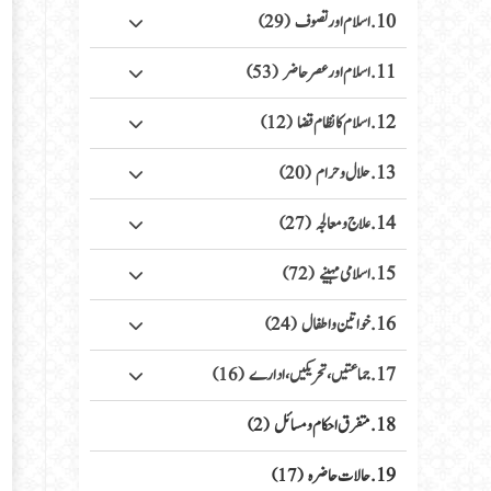
10. اسلام اور تصوف
(29)
11. اسلام اور عصر حاضر
(53)
12. اسلام کا نظام قضا
(12)
13. حلال وحرام
(20)
14. علاج ومعالجہ
(27)
15. اسلامی مہینے
(72)
16. خواتین واطفال
(24)
17. جماعتیں، تحریکیں، ادارے
(16)
18. متفرق احکام ومسائل
(2)
19. حالات حاضرہ
(17)