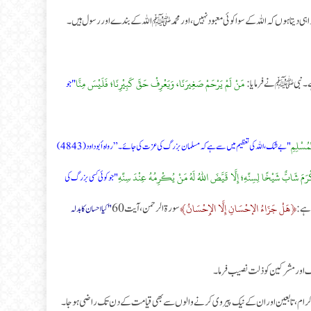
 گواہی دیتا ہوں کہ اللہ کے سوا کوئی معبود نہیں، اور محمد ﷺ اللہ کے بندے اور رسول ہیں۔
مَنْ لَمْ يَرْحَمْ صَغِيرَنَا، وَيَعْرِفْ حَقَّ كَبِيْرِنَا؛ فَلَيْسَ مِنَّا
 ہے۔ نبی ﷺ نے فرمایا:
"جو
مُسْلِمِ
"بے شک، اللہ کی تعظیم میں سے ہے کہ مسلمان بزرگ کی عزت کی جائے۔” رواه أبو داود (4843)
رَمَ شَابٌّ شَيْخًا لِسِنِّهِ؛ إِلَّا قَيَّضَ اللهُ لَهُ مَنْ يُكْرِمُهُ عِنْدَ سِنِّهِ
"جو کوئی کسی بزرگ کی
﴿هَلْ جَزَاءُ الإحْسَانِ إِلَّا الإِحْسَانُ﴾
تا ہے:
سورۃ الرحمن، آیت 60
"کیا احسان کا بدلہ
رک اور مشرکین کو ذلت نصیب فرما۔
ی صحابہ کرام، تابعین اور ان کے نیک پیروی کرنے والوں سے بھی قیامت کے دن تک راضی ہو جا۔