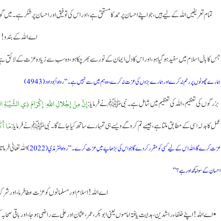
تمام تعریفیں اللہ کے لیے ہیں، جو اپنے احسان پر حمد کا مستحق ہے، اور اس کی توفیق اور احسان پر شکر ہے۔ میں
اے اللہ کے بندو!
جس کا بال اسلام میں سفید ہو گیا ہو، اور اس کا دل ایمان کے نور سے بھر چکا ہو، وہ سب سے زیادہ عزت کے لائق
ہمارے چھوٹوں پر رحم نہ کرے اور ہمارے بڑوں کی عزت نہ کرے، وہ ہم میں سے نہیں ہے۔” رواه أبو داود (4943)
إِنَّ مِنَ إِجْلالِ اللهِ: إِكْرَامَ ذِي الشَّيْبَةِ ال
بزرگوں کی تعظیم، اللہ کی تعظیم میں شامل ہے۔ نبی ﷺ نے فرمایا:
مَا أَكْ
عمل کا بدلہ اسی کے مطابق ملتا ہے، جیسے تم کرو گے ویسے ہی تمہارے ساتھ کیا جائے گا۔ نبی ﷺ نے فرمایا:
اللہ تعالیٰ فرما
عزت کرے گا، اللہ اس کے لیے کسی کو مقرر کر دے گا جو اس کی بڑھاپے میں عزت کرے۔” رواه الترمذي (2022)
احسان کے سوا کچھ اور ہے؟”
اے اللہ! اسلام اور مسلمانوں کو عزت عطا فرما، اور ش
• اے اللہ! اپنے خلفاء راشدین، ہدایت یافتہ اماموں یعنی ابو بکر، عمر، عثمان اور علی سے راضی ہو جا، اور باق