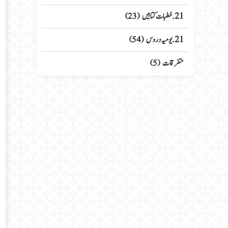
21. خطبات کتابیں
(23)
21. یومیہ دروس
(54)
متفرقات
(5)