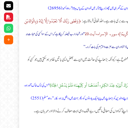
 کے گھر ہی میں چھوڑ دیتے تاکہ میں خود ان کے پاس جاتا!’ رواه أحمد (26956)
﴿وَقَضَى رَبُّكَ أَلا تَعْبُدُوا إِلَّا إِيَّاهُ وَبِالْوَالِدَيْنِ
 بری بات ہے۔ اللہ تعالیٰ فرماتا ہے:
ا قَوْلًا كَرِيمًا﴾ سورۃ الإسراء، آیت 23
"اور تمہارا رب فیصلہ کر چکا ہے کہ اس کے سوا کسی کی عبادت نہ
یں ڈانٹو اور ان سے عزت و احترام کی بات کرو۔”
ممنوع ہے، کیونکہ بڑھاپے کی حالت میں ان سے بعض ایسی باتیں ظاہر ہو سکتی ہیں جو کسی کو
أَبَوَيْهِ عِنْدَ الكِبَرِ، أَحَدَهُمَا أو كِلَيْهِمَا؛ فَلَمْ يَدْخُلِ الجَنَّة)
"اس کی ناک خاک آلود ہو،
ین کو بڑھاپے میں پایا، ایک یا دونوں کو، پھر جنت میں داخل نہ ہو سکا۔” رواه مسلم (2551)
ے اپنے گناہوں کی معافی مانگیں، بے شک وہی بہت معاف کرنے والا اور مہربان ہے۔