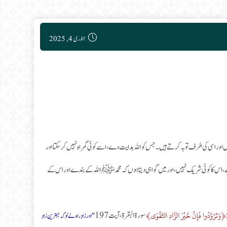
Post published:
جنوری 4, 2025
ں اور اسی کی طرف توبہ کرتے ہیں۔ جس کو اللہ ہدایت دے، اسے کوئی گمراہ نہیں کر سکتا اور
لا ہے، اس کا کوئی شریک نہیں، اور میں گواہی دیتا ہوں کہ محمد ﷺ اللہ کے بندے اور اس کے
﴿وَتَزَوَّدُوا فَإِنَّ خَيْرَ الزَّادِ التَّقْوَى﴾
سورۃ البقرة، آیت 197
"اور زادِ راہ لے لو کہ بہترین زادِ