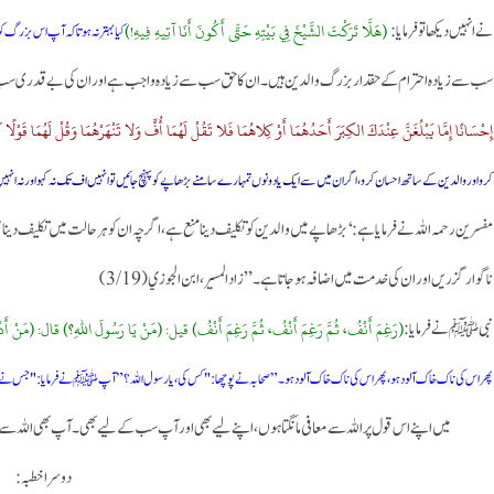
(هَلَّا تَرَكْتَ الشَّيْخَ فِي بَيْتِهِ حَتَّى أَكُونَ أَنَا آتِيهِ فِيهِ!)
نے انہیں دیکھا تو فرمایا:
کیا بہتر نہ ہوتا کہ آپ اس بزرگ کو ان
سب سے زیادہ احترام کے حقدار بزرگ والدین ہیں۔ ان کا حق سب سے زیادہ واجب ہے اور ان کی بے قدری سب سے
إِحْسَانًا إِمَّا يَبْلُغَنَّ عِنْدَكَ الكِبَرَ أَحَدُهُمَا أَوْ كِلاهُمَا فَلا تَقُلْ لَهُمَا أُفٍّ وَلا تَنْهَرْهُمَا وَقُلْ لَهُمَ
کرو اور والدین کے ساتھ احسان کرو، اگر ان میں سے ایک یا دونوں تمہارے سامنے بڑھاپے کو پہنچ جائیں تو انہیں اف تک نہ کہو اور نہ انہ
مفسرین رحمہ اللہ نے فرمایا ہے: ‘بڑھاپے میں والدین کو تکلیف دینا منع ہے، اگرچہ ان کو ہر حالت میں تکلیف دینا 
ناگوار گزریں اور ان کی خدمت میں اضافہ ہو جاتا ہے۔” زاد المسير، ابن الجوزي (3/19)
(رَغِمَ أَنْفُ، ثُمَّ رَغِمَ أَنْفُ، ثُمَّ رَغِمَ أَنْفُ) قيل: (مَنْ يَا رَسُولَ اللهِ؟) قال: (مَنْ أَدْرَكَ 
نبی ﷺ نے فرمایا:
پھر اس کی ناک خاک آلود ہو، پھر اس کی ناک خاک آلود ہو۔” صحابہ نے پوچھا: "کس کی، یا رسول اللہ؟” آپ ﷺ نے فرمایا: "جس نے اپنے والد
میں اپنے اس قول پر اللہ سے معافی مانگتا ہوں، اپنے لیے بھی اور آپ سب کے لیے بھی۔ آپ بھی اللہ س
دوسرا خطبہ: