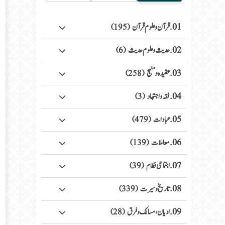
01. قرآن وعلوم قرآن
(195)
02. حدیث وعلوم حدیث
(6)
03. عقیدہ ومنہج
(258)
04. فقہ واجتہاد
(3)
05. عبادات
(479)
06. معاملات
(139)
07. اجتماعی نظام
(39)
08. تاریخ وسیرت
(339)
09. ادیان، مسالک وفرق
(28)