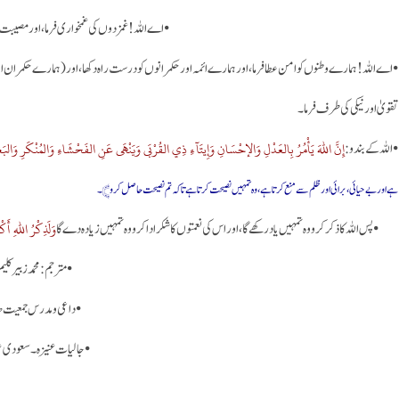
• اے اللہ! غمزدوں کی غمخواری فرما، اور مصیبت
• اے اللہ! ہمارے وطنوں کو امن عطا فرما، اور ہمارے ائمہ اور حکمرانوں کو درست راہ دکھا، اور (ہمارے حکمران اور ان 
تقویٰ اور نیکی کی طرف فرما۔
إِنَّ اللهَ يَأْمُرُ بِالعَدْلِ وَالإحْسَانِ وَإِيتَآءِ ذِي القُرْبَى وَيَنْهَى عَنِ الفَحْشَاءِ وَالمُنْكَرِ وَالب
• اللہ کے بندو:
ہے اور بے حیائی، برائی اور ظلم سے منع کرتا ہے، وہ تمہیں نصیحت کرتا ہے تاکہ تم نصیحت حاصل کرو﴾۔
وَلَذِكْرُ اللهِ أَك
• پس اللہ کا ذکر کرو وہ تمہیں یاد رکھے گا، اور اس کی نعمتوں کا شکر ادا کرو وہ تمہیں زیادہ دے گا
• مترجم: محمد زبیر کلیم
• داعی ومدرس جمعیت ھ
• جالیات عنیزہ۔ سعودی