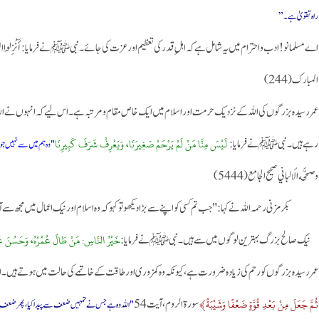
راہ تقویٰ ہے۔”
اے مسلمانو!ادب و احترام میں یہ شامل ہے کہ اہلِ قدر کی تعظیم اور عزت کی جائے۔ نبی ﷺ نے فرمایا: أَنْزِلُوا ال
المبارك (244)
عمر رسیدہ بزرگوں کی اللہ کے نزدیک حرمت اور اسلام میں ایک خاص مقام و مرتبہ ہے۔ اس لیے کہ انہوں نے ال
لَيْسَ مِنَّا مَنْ لَمْ يَرْحَمْ صَغِيرَنَا، وَيَعْرِفْ شَرَفَ كَبِيرِنَا
رہے ہیں۔ نبی ﷺ نے فرمایا:
"وہ ہم میں سے نہیں جو
وصحَّحه الألباني صحيح الجامع (5444)
بکرمزنی رحمہ اللہ نے کہا: "جب تم کسی کو اپنے سے بڑا دیکھو تو کہو کہ وہ اسلام اور نیک اعمال میں مجھ سے آگے ہی
خَيْرُ النَّاسِ: مَنْ طَالَ عُمْرُهُ، وَحَسُنَ عَ
نیک صالح بزرگ بہترین لوگوں میں سے ہیں۔ نبی ﷺ نے فرمایا:
عمر رسیدہ بزرگوں کو رحم کی زیادہ ضرورت ہے، کیونکہ وہ کمزوری اور طاقت کے خاتمے کی حالت میں ہوتے ہیں۔ اللہ 
ثُمَّ جَعَلَ مِنْ بَعْدِ قُوَّةٍ ضَعْفًا وَشَيْبَةً﴾
سورۃ الروم، آیت 54
"اللہ وہ ہے جس نے تمہیں ضعف سے پیدا کیا، پھر ضعف 