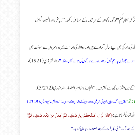
نَّاسَ مَنَازِلَهمْ "لوگوں کو ان کے مرتبوں کے مطابق رکھو۔” رياض الصالحين، فيصل
لہ کی بندگی میں اپنے سال گزارے ہیں اور وہ اللہ کی اطاعت میں دوسروں سے سبقت میں
رواه الترمذي (1921)،
 ہمارے چھوٹوں پر رحم نہیں کرتا اور ہمارے بزرگوں کی عزت نہیں جانتا۔”
ں؛ لہٰذا وہ مجھ سے بہتر ہیں۔” المجالسة وجواهر العلماء، الدينوري (5/272).
مَلُهُ "
بہترین لوگ وہ ہیں جن کی عمر لمبی ہو اور ان کے اعمال اچھے ہوں۔” رواه الترمذي وحسَّنه (2329)
﴿اللهُ الَّذِي خَلَقَكُمْ مِنْ ضَعْفٍ ثُمَّ جَعَلَ مِنْ بَعْدِ ضَعْفٍ قُوَّةً
تعالیٰ فرماتا ہے:
کے بعد قوت بخشی، پھر قوت کے بعد ضعف اور بڑھاپا کردیا۔”