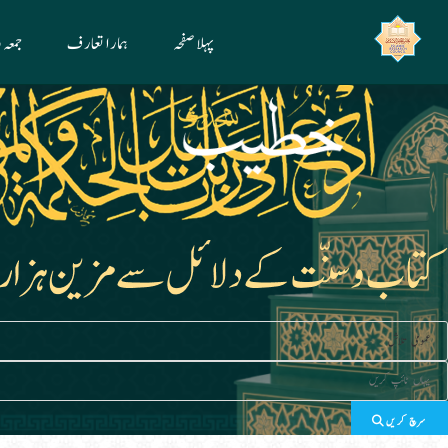
Ski
پہلا صفحہ
ہمارا تعارف
جمعہ
t
conten
سرچ کریں