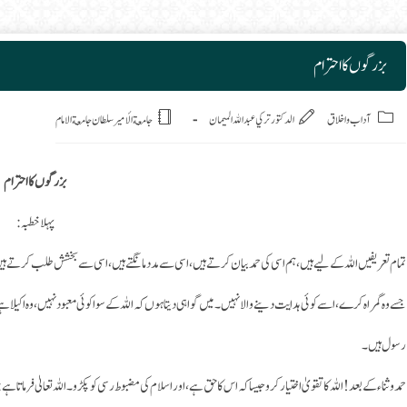
بزرگوں کا احترام
Post
آداب واخلاق
الدكتور تركي عبد الله الميمان
جامعة الأمير سلطان جامعة الامام
بزرگوں کا احترام
پہلا خطبہ:
تمام تعریفیں اللہ کے لیے ہیں، ہم اسی کی حمد بیان کرتے ہیں، اسی سے مدد مانگتے ہیں، اسی سے بخشش طلب کرتے ہی
جسے وہ گمراہ کرے، اسے کوئی ہدایت دینے والا نہیں۔ میں گواہی دیتا ہوں کہ اللہ کے سوا کوئی معبود نہیں، وہ اکی
رسول ہیں۔
حمد وثناء کے بعد! اللہ کا تقویٰ اختیار کرو جیسا کہ اس کا حق ہے، اور اسلام کی مضبوط رسی کو پکڑو۔ اللہ تعالیٰ فرماتا ہے: