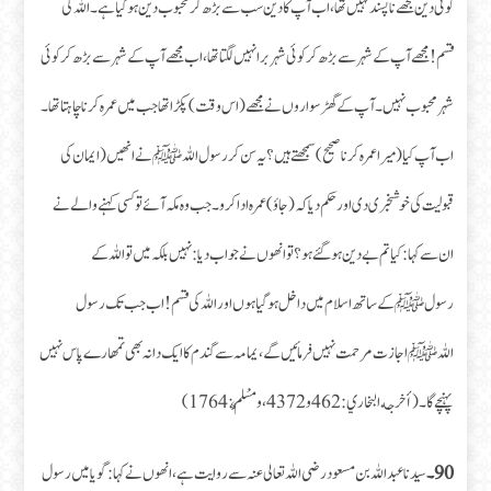
کوئی دین مجھے ناپسند نہیں تھا، اب آپ کا دین سب سے بڑھ کر محبوب دین ہو گیاہے۔ اللہ کی
قسم! مجھے آپ کے شہر سے بڑھ کر کوئی شہر برا نہیں لگتا تھا، اب مجھے آپ کے شہر سے بڑھ کر کوئی
شہر محبوب نہیں۔ آپ کے گھڑ سواروں نے مجھے (اس وقت) پکڑا تھا جب میں عمرہ کرنا چاہتا تھا۔
اب آپ کیا (میرا عمرہ کرنا صحیح) سمجھتے ہیں؟ یہ سن کر رسول اللہﷺ نے انھیں (ایمان کی
قبولیت کی خوشخبری دی اور حکم دیا کہ (جاؤ) عمرہ ادا کرو۔ جب وہ مکہ آئے تو کسی کہنے والے نے
ان سے کہا:کیا تم بے دین ہو گئے ہو؟ تو انھوں نے جواب دیا: نہیں بلکہ میں تو اللہ کے
رسولﷺ کے ساتھ اسلام میں داخل ہو گیا ہوں اور اللہ کی قسم! اب جب تک رسول
اللہﷺ اجازت مرحمت نہیں فرمائیں گے، یمامہ سے گندم کا ایک دانہ بھی تمھارے پاس نہیں
پہنچے گا۔(أخرجه البخاري:462 و4372، ومُسْلِمٌ:1764)
90۔
سیدنا عبد اللہ بن مسعودرضی اللہ تعالی عنہ سے روایت ہے، انھوں نے کہا:گویا میں رسول