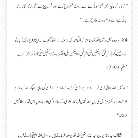
’’نرمی جس چیز میں بھی ہوتی ہے اسے زینت بخش دیتی ہے اور جس چیز سے بھی نرمی نکال دی
جاتی ہے اسے بدصورت بنا دیتی ہے۔‘‘
84۔ سیدہ عائشہ رضی اللہ تعالی عنہ فرماتی ہیں کہ رسول اللہ ﷺ نے فرمایا: ((يَا عَائِشَةُ! إِنَّ
اللَهَ رَفِيقٌ يُّحِبُّ الرِّفْقَ، وَيُعْطِي عَلَى الرِّفْقِ مَا لَا يُعْطِي عَلَى الْعُنْفِ، ومَا لَا يُعْطِي عَلَى مَا سِوَاهُ)) (أخرجه
مسلم:2593)
’’عائشہ! اللہ تعالیٰ نرمی کرنے والا ہے، نرمی کو پسند فرماتا ہے اور نرمی کی بنا پر وہ کچھ عطا فرماتا ہے
جو سخت اور اکھڑ مزاجی کی بنا پر عطا نہیں فرماتا، وہ نرمی کے علاوہ کسی اور بات پر اس قدر عطا نہیں
فرماتا۔ ‘‘
85۔
سیدنا جریر بن عبد اللہ رضی اللہ تعالی عنہ فرماتے ہیں، رسول اللہ ﷺ نے فرمایا: