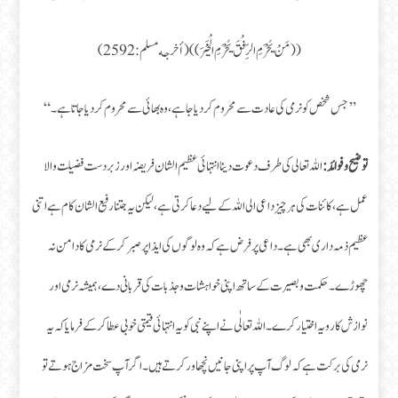
((مَنْ يُحْرَمِ الرِّفْقَ يُحْرَمِ الْخَيْرَ)) (أخرجه مسلم: 2592)
’’جس شخص کو نرمی کی عادت سے محروم کر دیا جا ہے، وہ بھائی سے محروم کر دیا جاتا ہے۔“
توضیح و فوائد:
اللہ تعالی کی طرف دعوت دینا انتہائی عظیم الشان فريضہ اور زبردست فضیلت والا
عمل ہے، کائنات کی ہر چیز داعی الی اللہ کے لیے دعا کرتی ہے، لیکن یہ جتنا رفیع الشان کام ہے اتنی
عظیم ذمہ داری بھی ہے۔ داعی پر فرض ہے کہ وہ لوگوں کی ایذا پر صبر کر کے نرمی کا دامن نہ
چھوڑے۔ حکمت و بصیرت کے ساتھ اپنی خواہشات و جذبات کی قربانی دے، ہمیشہ نرمی اور
نوازش کا رویہ اختیار کرے۔ اللہ تعالٰی نے اپنے نبی کو یہ انتہائی قیمتی خوبی عطا کر کے فرمایا کہ یہ
نرمی کی برکت ہے کہ لوگ آپ پر اپنی جانیں نچھاور کرتے ہیں۔ اگر آپ سخت مزاج ہوتے تو