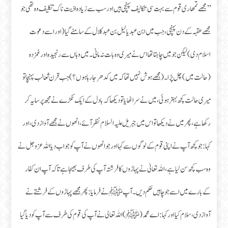
’’مجھے تمھاری قوم سے بہت سی تکالیف پہنچی ہیں اور سب سے زیادہ اذیت ناک تکلیف وہ تھی جو
مجھے عقبہ کے دن پہنچی، جب میں ابن عبد یا لیل بن عبد کلال کے سامنے گیا (اور اسے دعوت
اسلام دی) لیکن جو میں چاہتا تھا اس نے میری وہ بات نہ مانی۔ میں وہاں سے رنجیدہ اور غمزدہ
(حالت میں) چل پڑا۔ (مجھے ہوش نہیں تھا کہ میں کدھر جا رہا ہوں؟) جب قرن ثعالب پہنچا تو
میری حالت کچھ بہتر ہوئی، میں نے سر اٹھایا تو دیکھا کہ بادل کے ایک ٹکڑے نے مجھ پر سایہ کر
رکھا ہے، پھر میں نے دیکھا تو اس میں جبریل علیہ السلام نظر آئے، انھوں نے مجھے آواز دی، اور
کہا: جو کچھ آپ نے اپنی قوم کے لوگوں سے کہا اور جو انھوں نے آپ کو جواب دیا اللہ عز وجل نے
وہ سب کچھ سن لیا ہے، اللہ تعالیٰ نے پہاڑوں کا فرشتہ آپ کی طرف بھیجا ہے تاکہ آپ ان کفار
کے بارے میں اسے جو چاہیں حکم دیں۔ آپ ﷺ نے فرمایا:پھر مجھے پہاڑوں کے فرشتے نے
آواز دی، سلام کیا اور کہا:اے محمد (ﷺ) اللہ تعالی نے آپ کی قوم کی طرف سے آپ کو دیا گیا