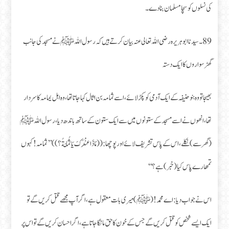
کی نسلوں کو سچا مسلمان بنا دے۔
89۔ سیدنا ابو ہریرہ رضی اللہ تعالی عنہ بیان کرتے ہیں کہ رسول اللہ ﷺ نے مسجد کی جانب
گھڑ سواروں کا ایک دستہ
بھیجا تو وہ بنو حنیفہ کے ایک آدمی کو پکڑ لائے، اسے ثمامہ بن اثال کہا جاتا تھا، وہ اہل یمامہ کا سردار
تھا، انھوں نے اسے مسجد کے ستونوں میں سے ایک ستون کے ساتھ باندھ دیا، رسول اللہﷺ
(گھرسے) نکلے، اس کے پاس تشریف لائے اور پوچھا: ((مَاذَا عِنْدَكَ يَا ثُمَامَةُ؟)) ’’ثمامہ! کہوں
تمھارے پاس کیا (خبر) ہے؟‘‘
اس نے جواب دیا: اے محمد! (ﷺ) میری بات معقول ہے، اگر آپ مجھے قتل کریں گے تو
ایک ایسے شخص کو قتل کریں گے جس کے خون کا حق مانگا جاتا ہے، اگر احسان کریں گے تو اس پر