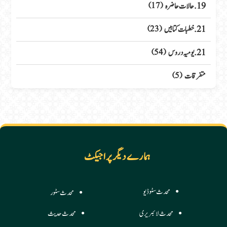
19. حالات حاضرہ
(17)
21. خطبات کتابیں
(23)
21. یومیہ دروس
(54)
متفرقات
(5)
ہمارے دیگر پراجیکٹ
محدث سٹوڈیو
محدث سٹور
محدث لائبریری
محدث حدیث