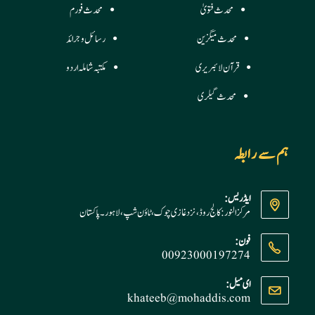
محدث فتویٰ
محدث فورم
محدث میگزین
رسائل وجرائد
قرآن لائبریری
مکتبہ شاملہ اردو
محدث گیلری
ہم سے رابطہ
ایڈریس:
مرکز النور: کالج روڈ، نزد غازی چوک، ٹاؤن شپ، لاہور ۔ پاکستان
فون:
00923000197274
Opens
ای میل:
khateeb@mohaddis.com
Opens
in
in