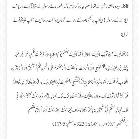
88۔
سیدہ عائشہ رضی اللہ تعالی عنہا بیان کرتی ہیں کہ انھوں نے رسول اللہﷺ سے دریافت
کیا:اللہ کے رسول! کیا آپ پر کبھی احد کے دن سے بھی زیادہ سخت دن آیا ہے؟ آپﷺ نے
فرمایا:
((لَقَدْ لَقِيتُ مِنْ قَوْمِكِ مَا لَقِيتُ، وَكَانَ أَشَدَّ مَا لَقِيتُ مِنْهُمْ يَوْمَ العَقَبَةِ، إِذْ عَرَضْتُ نَفْسِي عَلَى ابْنِ عَبْدِ
يَالِيلَ بْنِ عَبْدِ كُلاَلٍ، فَلَمْ يُجِبْنِي إِلَى مَا أَرَدْتُ، فَانْطَلَقْتُ وَأَنَا مَهْمُومٌ عَلَى وَجْهِي، فَلَمْ أَسْتَفِقْ إِلَّا وَأَنَا بِقَرْنِ
الثَّعَالِبِ فَرَفَعْتُ رَأْسِي، فَإِذَا أَنَا بِسَحَابَةٍ قَدْ أَظَلَّتْنِي، فَنَظَرْتُ فَإِذَا فِيهَا جِبْرِيلُ، فَنَادَانِي فَقَالَ: إِنَّ اللَّهَ
قَدْ سَمِعَ قَوْلَ قَوْمِكَ لَكَ، وَمَا رَدُّوا عَلَيْكَ، وَقَدْ بَعَثَ إِلَيْكَ مَلَكَ الجِبَالِ لِتَأْمُرَهُ بِمَا شِئْتَ فِيهِمْ، فَنَادَانِي
مَلَكُ الجِبَالِ فَسَلَّمَ عَلَيَّ، ثُمَّ قَالَ: يَا مُحَمَّدُ، فَقَالَ، ذَلِكَ فِيمَا شِئْتَ، إِنْ شِئْتَ أَنْ أُطْبِقَ عَلَيْهِمُ
الأَخْشَبَيْنِ؟))(أخرجه البخاري: 3231، ومسلم:1795)