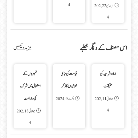
4
فروری 22, 202
4
اس مصنف کے دیگر خطبے
مزید دیکھیں
ارادہ شرعیہ کی
قیامت کی بڑی
ضمیروں کے
حقیقت
نشانیوں کا ذکر
استعمال میں شرک
کی وضاحت
جولائی 11, 202
اگست 9, 2024
4
جولائی 18, 202
4