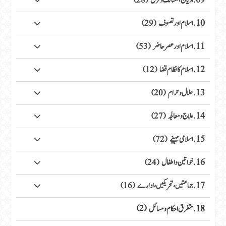
09. ادیان، مسالک وفرق
(28)
10. اسلام اور تصوف
(29)
11. اسلام اور عصر حاضر
(53)
12. اسلام کا نظام قضا
(12)
13. حلال وحرام
(20)
14. علاج ومعالجہ
(27)
15. اسلامی مہینے
(72)
16. خواتین واطفال
(24)
17. جماعتیں، تحریکیں، ادارے
(16)
18. متفرق احکام ومسائل
(2)