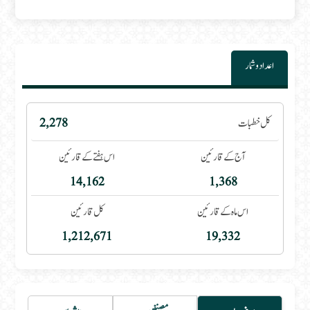
اعداد و شمار
کل خطبات
2,278
آج کے قارئین
اس ہفتے کے قارئین
14,162
1,368
اس ماہ کے قارئین
کل قارئین
1,212,671
19,332