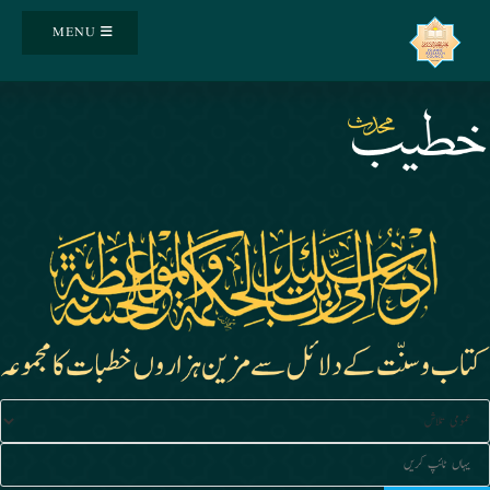
Ski
MENU
t
conten