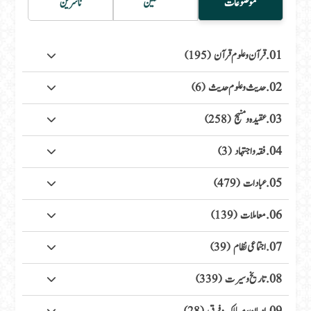
موضوعات
مصنفین
ناشرین
01. قرآن وعلوم قرآن
(195)
02. حدیث وعلوم حدیث
(6)
03. عقیدہ ومنہج
(258)
04. فقہ واجتہاد
(3)
05. عبادات
(479)
06. معاملات
(139)
07. اجتماعی نظام
(39)
08. تاریخ وسیرت
(339)