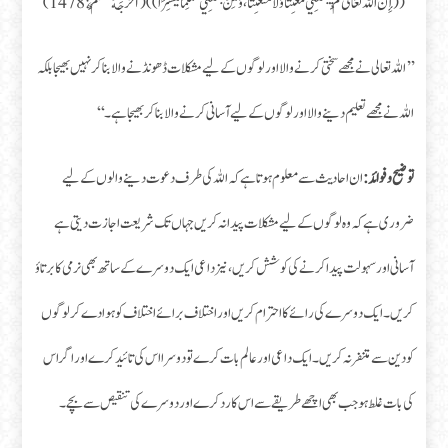
((إِنَّ اللهَ تَعَالٰى لَمْ يَبْعَثْنِي مُعَنِّتًا وَلا مُتَعَنِّتًا، وَلٰكِنْ بَعَثَنِي مُعَلِّمًا مُيَسِّرًا)) (أَخْرَجَهُ مُسْلِمٌ:1478)
’’اللہ تعالی نے مجھے سختی کرنے والا اور لوگوں کے لیے مشکلات ڈھونڈ نے والا بنا کر نہیں بھیجا بلکہ
اللہ نے مجھے تعلیم دینے والا اور لوگوں کے لیے آسانی کرنے والا بنا کر بھیجا ہے۔‘‘
توضیح وفوائد:
ان احادیث سے معلوم ہوتا ہے کہ اللہ کی طرف دعوت دینے والوں کے لیے
ضروری ہے کہ وہ لوگوں کے لیے مشکلات پیدا نہ کریں جہاں تک شریعت اجازت دیتی ہے
آسانی اور سہولت پیدا کرنے کی کوشش کریں، نیز داعی ایک دوسرے کے ساتھ بھی نرمی کا برتاؤ
کریں۔ ایک دوسرے کی رائے کا احترام کریں اور اختلاف برائے اختلاف کو ہوا دے کر لوگوں
کو دین سے متنفر نہ کریں۔ ایک داعی اور عالم بات کرے تو دوسرا اس کی تائید کرے اور اگر اس
کی بات غلط ہو جب بھی اچھے طریقے سے اس کا رد کرے اور دوسرے کی تنقیص سے بچے۔