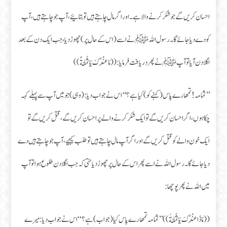
احسان کریں گے جو شکر کرنے والا ہے۔ اور اگر مال چاہتے ہیں تو بتائیے، آپ جو چاہتے ہیں، آپ
کو دے دیا جائے گا۔ رسول اللہ ﷺ نے اسے (اس کے حال پر) چھوڑ دیا، جب ایک دن کے بعد
اگلا دن آیا تو آپ ﷺ نے پھر دریافت فرمایا: ((مَا عِنْدَكَ يَا ثَمَامَةً))
’’ثمامہ! تمھارے پاس (کہنے کو) کیا ہے؟‘‘ اس نے جواب دیا:(وہی) جو میں آپ سے پہلے کہہ
چکا ہوں، اگر احسان کریں گے تو ایک شکر کرنے والے پر احسان کریں گے، قتل کریں گے تو
ایک خون والے کو قتل کریں گے اور اگر آپ مال چاہتے ہیں تو طلب کیجیے، آپ جو چاہتے ہیں دے
دیا جائے گا۔ رسول اللہ نے اسے پھر اس کے حال پر چھوڑ دیا حتی کہ جب اگلا دن طلوع ہوا تو آپ
میں اللہ نے پھر پوچھا:
((مَاذَا عِنْدَكَ يَا ثَمَامَةُ)) ’’ثمامہ تمھارے پاس کیا (جواب) ہے؟“ اس نے جواب دیا: میرے