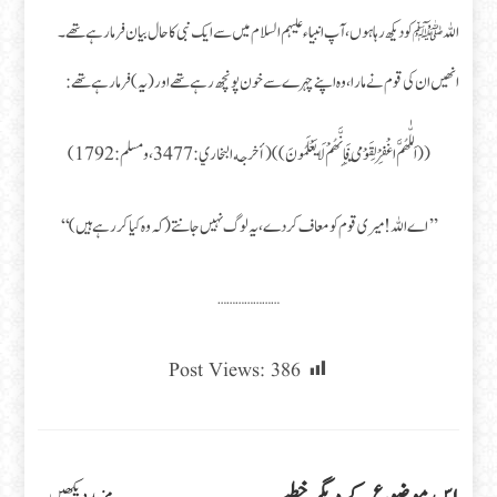
اللہﷺ کو دیکھ رہا ہوں، آپ انبیاء علیہم السلام میں سے ایک نبی کا حال بیان فرما رہے تھے۔
انھیں ان کی قوم نے مارا، وہ اپنے چہرے سے خون پونچھ رہے تھے اور (یہ) فرما رہے تھے:
((اَللّٰهُمَّ اغْفِرْ لِقَوْمِي فَإِنَّهُمْ لَا يَعْلَمُونَ))(أخرجه البخاري:3477، و مسلم: 1792)
’’اے اللہ! میری قوم کو معاف کر دے، یہ لوگ نہیں جانتے (کہ وہ کیا کر رہے ہیں)‘‘
…………………
Post Views:
386
مزید دیکھیں