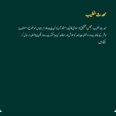
your
your
application
application
محدث خطیب
محدث خطیب، مجلس التحقیق الاسلامی کا ایک مستند آن لائن پلیٹ فارم، جہاں موضوع، مصنف یا
ناشر کے لحاظ سے اردو خطباتِ جمعہ کو تلاش اور مطالعہ کیا جا سکتا ہے۔ صارفین اپنا خطبہ ارسال کر
سکتے ہیں