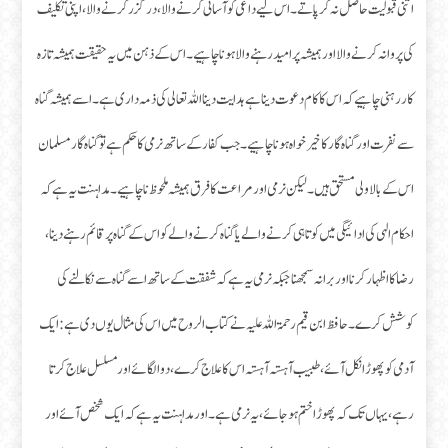
اتنی قبولیت حاصل نہ کر پاتے۔ اس لیے داعی کو آسانی کرنے والا، درگزر کرنے والا، اپنی تکلیف
کی پروا نہ کرنے والا اور ہمیشہ پر امید رہنے والا ہونا چاہیے۔ اس کے ذہن میں یہ حقیقت ہمیشہ تازہ
کار رہنی چاہیے کہ اس کا کام دعوت دینا ہے ہدایت دینا اللہ تعالی کی ذمہ داری ہے۔ اسے ہمیشہ گناہ
سے نفرت اور گناہ گار کا خیر خواہ ہونا چاہیے۔ جب کفار کے ساتھ نرمی کا حکم ہے تو گناہ گار مسلمان
اس کے بالاولی مستحق ہیں۔ لیکن نرمی اور مراعت کا فرق ہمیشہ ملحوظ نا چاہیے۔ مداہنت یہ ہے کہ
احکام الہی کی ادائیگی میں کوتاہی کرنے والے یا گناہ کرنے والے کو اس کے گناہ پر قائم رہنے دینا،
رضا کا اظہار کرنا اور برا نہ سمجھنا جبکہ نرمی یہ ہے کہ شفقت کے ساتھ اسے گناہ سے نکالنے کی
کوشش کرے۔ حافظ ابن قیم رحمۃ اللہ علیہ نے کتاب الروح میں اس کی مثال یوں دی ہے: ایک
آدمی کو پھوڑا نکل آئے، طبیب آہستہ آہستہ اس کا علاج کرے، دوا لگائے اور مسلسل علاج کرتا
رہے، یہاں تک کہ پھوڑا ختم ہو جائے، یہ نرمی ہے۔ اور مداہنت یہ ہے کہ ایک شخص آئے اور