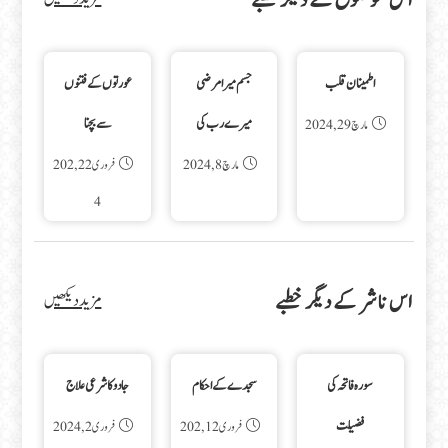
اس موضوع کے دیگر خطبے
اطمینان قلب
جسم میرا مرضی
عورتوں کے فتنوں
میرے رب کی
سے بچنا
مارچ 29, 2024
مارچ 8, 2024
فروری 22, 202
4
اس ناشر کے دیگر خطبے
مزید دیکھیں
سورہ فاتحہ کی
سجدے کے احکام
جادو کا شرعی علاج
فضیلت
فروری 12, 202
فروری 2, 2024