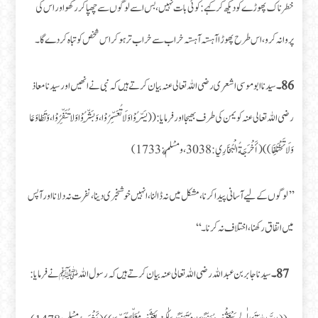
خطرناک پھوڑے کو دیکھ کر کہے:کوئی بات نہیں، بس اسے لوگوں سے چھپا کر رکھو اور اس کی
پروا نہ کرو، اس طرح پھوڑا آہستہ آہستہ خراب سے خراب تر ہو کر اس شخص کو تباہ کر دے گا۔
86۔
سیدنا ابو موسی اشعری رضی اللہ تعالی عنہ بیان کرتے ہیں کہ نبی نے انھیں اور سیدنا معاذ
رضی اللہ تعالی عنہ کو یمن کی طرف بھیجا اور فرمايا: ((يَسِّرُوْا وَلَا تُعَسِّرُوْا، وَبَشِّرُوْا وَلا تُنَفِّرُوْا، وَتَطَاوَعَا
وَلَا تَخْتَلِفَا)) (أَخْرَجَةُ الْبُخَارِي:3038، ومُسْلِمٌ:1733)
’’لوگوں کے لیے آسانی پیدا کرنا، مشکل میں نہ ڈالنا، انہیں خوشخبری دینا، نفرت نہ دلانا اور آپس
میں اتفاق رکھنا، اختلاف نہ کرنا۔ ‘‘
87۔
سیدنا جابر بن عبد اللہ رضی اللہ تعالی عنہ بیان کرتے ہیں کہ رسول اللہ ﷺ نے فرمایا: