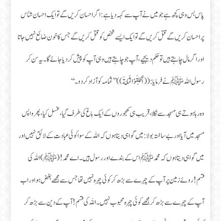
پاس بس وہی کچھ ہے جو میں نے آپ سے کہہ دیا ہے: اگر احسان کریں گے تو ایک احسان شناس
پر احسان کریں گے قتل کریں گے تو ایک ایسے شخص کو قتل کریں گے جس کا خون ضائع نہیں جاتا
اور اگر مال چاہتے ہیں تو حکم دیجیے، آپ جو چاہتے ہیں وہی آپ کو پیش کر دیا جائے گا۔ یہ سن کر
رسول اللہﷺ نے فرمایا: ((أَطْلِقُوْا ثَمَامَةَ)) ’’ثمامہ کو آزاد کر دو۔‘‘
وہ رہا ہوتے ہی مسجد سے نکلا، قریب ہی کھجوروں کے ایک باغ کی طرف گیا، غسل کیا، پھر واپس
مسجد میں آیا اور بے ساختہ بولا: میں گواہی دیتا ہوں کہ اللہ کے سوا کوئی عبادت کے لائق نہیں اور
میں گواہی دیتا ہوں کہ محمدﷺ اس کے بندے اور رسول ہیں۔ اے محمد! (ﷺ) اللہ کی
قسم! روئے زمین پر آپ کے چہرے سے بڑھ کر کوئی چہرہ نہیں تھا جس سے مجھے بغض ہو اور اب
آپ کے چہرے سے بڑھ کر مجھے کوئی چہرہ محبوب نہیں۔ اللہ کی قسم! آپ کے دین سے بڑھ کر