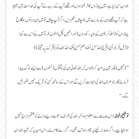
جواب سن لیا ہے، میں پہاڑوں کا فرشتہ ہوں اور مجھے آپ کے رب نے آپ کی خدمت میں بھیجا
ہے کہ آپ مجھے ان کے بارے میں جو چاہیں حکم دیں، اگر آپ چاہیں تو میں ان دونوں سنگلاخ
پہاڑوں کو (اٹھا کر) ان کے اوپر رکھ دوں (اور انھیں کچل ڈالوں)۔ تو میں نے اس سے کہا:
((بَلْ أَرْجُو أَنْ يُخْرِجَ اللهُ مِنْ أَصْلابِهِمْ مَنْ يَّعْبُدُ اللهَ وَحْدَهُ لَا يُشْرِكُ بِهِ شَيْئًا))
’’(نہیں) بلکہ میں یہ امید کرتا ہوں کہ اللہ تعالیٰ ان کی پشتوں (نسلوں) سے ایسے لوگ پیدا
فرمائے گا۔ جو صرف اللہ کی عبادت کریں گے اور اس کے ساتھ کسی کو شریک نہیں ٹھہرائیں
گے۔‘‘
توضیح و فوائد:
اس حدیث سے معلوم ہوا کہ اللہ کی طرف دعوت دینے والے کو منتقم مزاج نہیں
ہونا چاہیے۔ اگر وہ بدلہ لینے پر قادر ہو تب بھی درگزر سے کام لے۔ اس امید پر کہ شاید اللہ ان