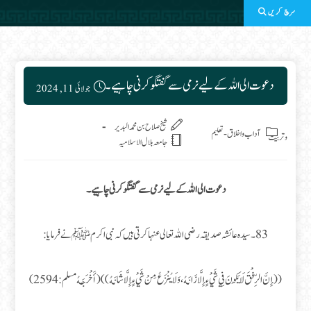
سرچ کریں
Post published:
دعوت الی اللہ کے لیے نرمی سے گفتگو کرنی چاہیے۔
جولائی 11, 2024
Post category:
شىخ صلاح بن محمد البدير
آداب واخلاق
-
تعلیم
وتربیت
جامعہ بلال الاسلامیہ
دعوت الی اللہ کے لیے نرمی سے گفتگو کرنی چاہیے۔
83۔ سیدہ عائشہ صدیقہ رضی اللہ تعالی عنہا کرتی ہیں کہ نبی اکرم ﷺنے فرمایا:
((إِنَّ الرِّفْقَ لَا يَكُونَ فِي شَيْءٍ إِلَّا زَانَهُ، وَلَا يُنْزَعُ مِنْ شَيْءٍ إِلَّا شَانَهُ)) (أَخْرَجَهُ مسلم: 2594)