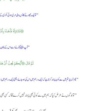
’’تو ایک چھوٹے کانوں والی مری ہوئی بکری کے
((فَتَنَاوَلَهُ فَأَخَذَهُ بِأَذْ
’’آپﷺ نے اسے اس کے کان سے
ثُمَّ قَالَ: ((أَيُّكُمْ يُحِبُّ أَنَّ هَذ
’’ پھر فرمایا: تم میں سے کون پسند کرتا ہے کہ ایک درہم میں اس کی ہو جائے، یعنی ایک درہم میں اسے کون خرید نا پسن
’’تو لوگوں نے عرض کیا کہ ہم میں سے کوئی بھی پسند نہیں کرے گا کہ کسی بھ