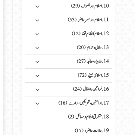
10. اسلام اور تصوف
(29)
11. اسلام اور عصر حاضر
(53)
12. اسلام کا نظام قضا
(12)
13. حلال وحرام
(20)
14. علاج ومعالجہ
(27)
15. اسلامی مہینے
(72)
16. خواتین واطفال
(24)
17. جماعتیں، تحریکیں، ادارے
(16)
18. متفرق احکام ومسائل
(2)
19. حالات حاضرہ
(17)