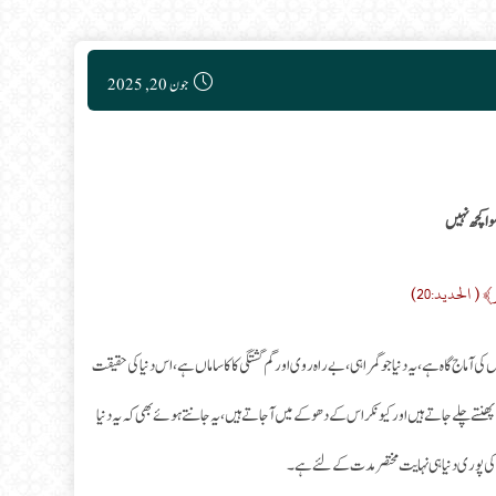
Post published:
جون 20, 2025
ا کچھ نہیں
رُور﴾ ( الحديد:20)
کی آماج گاہ ہے، یہ دنیا جو گمراہی، بے راہ روی اور گم گشتگی کا کا ساماں ہے، اس دنیا کی حقیقت
ھنتے چلے جاتے ہیں اور کیونکر اس کے دھوکے میں آجاتے ہیں، یہ جانتے ہوئے بھی کہ یہ دنیا
 کی پوری دنیا ہی نہایت مختصر مدت کے لئے ہے۔