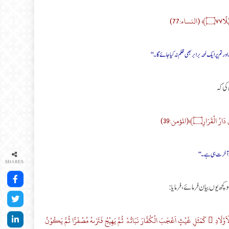
ء:77)
 پر ایک لمحہ برابر بھی ظلم نہ کیا جائے گا ۔‘‘
 کی کہ
قَرَارِ۝﴾(المؤمن:39)
 تو آخرت ہی ہے۔‘‘
SHARES
کچھ یوں بیان فرمائے، فرمایا:
ْاَوْلَادِ ؕ كَمَثَلِ غَیْثٍ اَعْجَبَ الْكُفَّارَ نَبَاتُهٗ ثُمَّ یَهِیْجُ فَتَرٰىهُ مُصْفَرًّا ثُمَّ یَكُوْنُ