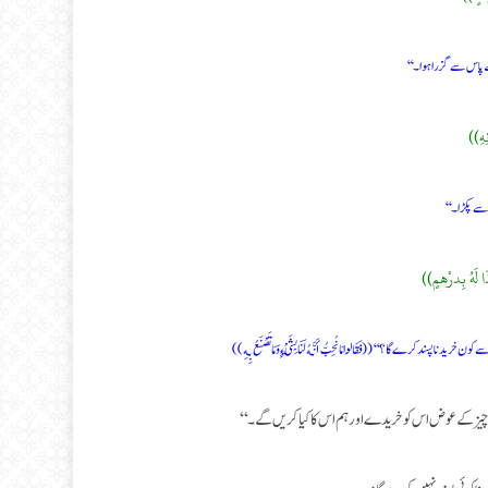
 پاس سے گزرا ہوا ۔‘‘
نِهِ))
 پکڑا۔‘‘
َا لَهُ بِدرْهمٍ))
د کرے گا ؟‘‘ ((فَقَالُوا مَا نُحِبُّ أَنَّهُ لَنَا بِشَيْءٍ وَمَا تَصْنَعُ بِهِ))
ی چیز کے عوض اس کو خریدے اور ہم اس کا کیا کریں گے۔‘‘