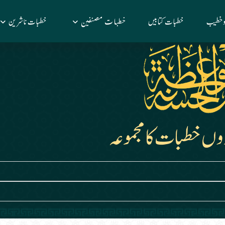
خطبات مصنفین
 وخطیب
خطبات کتابیں
خطبات ناشرین