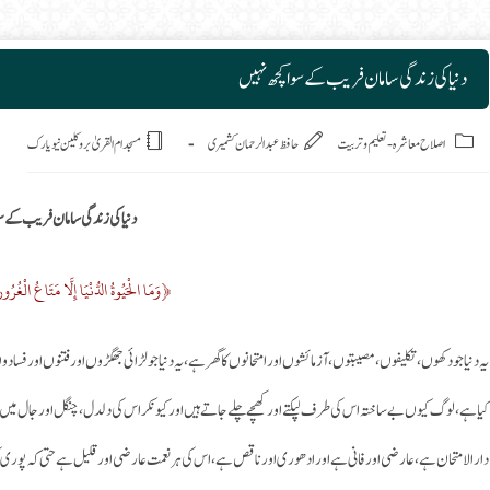
دنیا کی زندگی سامان فریب کے سوا کچھ نہیں
Post
اصلاح معاشرہ
-
تعلیم وتربیت
حافظ عبدالرحمان کشمیری
مسجد ام القریٰ بروکلین نیویارک
دنیا کی زندگی سامان فریب کے سو
﴿وَمَا الْحَيُوةُ الدُّنْيَا إِلَّا مَتَاعُ الْغُ
یہ دنیا جو دکھوں، تکلیفوں، مصیبتوں، آزمائشوں اور امتحانوں کا گھر ہے، یہ دنیا جولڑائی جھگڑوں اور فتنوں اور فسادوں 
کیا ہے، لوگ کیوں بے ساختہ اس کی طرف لپکتے اور کھچے چلے جاتے ہیں اور کیونکر اس کی دلدل، چنگل اور جال میں پ
دار الامتحان ہے، عارضی اور فانی ہے اور ادھوری اور ناقص ہے، اس کی ہر نعمت عارضی اور قلیل ہے حتی کہ پوری