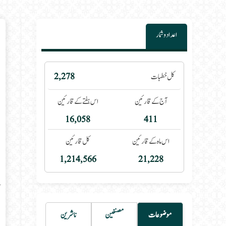
اعداد و شمار
 category:
کل خطبات
2,278
آج کے قارئین
اس ہفتے کے قارئین
16,058
411
اس ماہ کے قارئین
کل قارئین
1,214,566
21,228
موضوعات
مصنفین
ناشرین