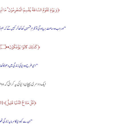
﴿وَ یَوْمَ تَقُوْمُ السَّاعَةُ یُقْسِمُ الْمُجْرِمُوْنَ ۙ۬ مَا لَب
’’ اور جب وہ ساعت بر پا ہوگی تو مجرم قسمیں کھا کھا کر کہیں گے کہ 
﴿كَذٰلِكَ كَانُوْا یُؤْفَكُوْنَ۝۵۵﴾ (الروم:55)
’’اسی طرح وہ دنیا کی زندگی میں دھوکا کھ
ایک دوسری پہچان دنیا کی یہ کرائی کہ وہ م
﴿قُلْ مَتَاعُ الدُّنْيَا قَلِيلٌ﴾ (ال
’’ ان سے کہو دنیا کا سرمایہ زندگی ت