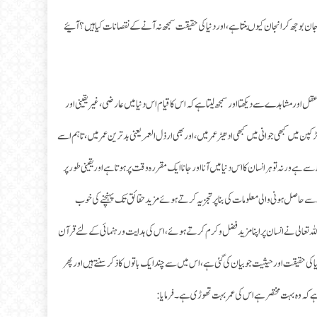
ی جان بوجھ کر انجان کیوں بنتا ہے، اور دنیا کی حقیقت سمجھ نہ آنے کے نقصانات کیا ہیں؟ آئیے
قل اور مشاہدے سے دیکھتا اور سمجھ لیتا ہے کہ اس کا قیام اس دنیا میں عارضی، غیر یقینی اور
کپن میں کبھی جوانی میں کبھی ادھیڑ عمر میں، اور بھی ارذل العمر یعنی بدترین عمر میں، تاہم اسے
ہے ورنہ تو ہر انسان کا اس دنیا میں آنا اور جانا ایک مقررہ وقت پر ہوتا ہے اور یقینی طور پر
ے سے حاصل ہونی والی معلومات کی بنا پر تجزیہ کرتے ہوئے مزید حقائق تک پہنچنے کی خوب
اللہ تعالی نے انسان پر اپنا مزید فضل و کرم کرتے ہوئے ، اس کی ہدایت و رہنمائی کے لئے قرآن
 حقیقت اور حیثیت جو بیان کی گئی ہے، اس میں سے چند ایک باتوں کا ذکر سنتے ہیں اور پھر
 کہ وہ بہت مختصر ہے اس کی عمر بہت تھوڑی ہے۔ فرمایا: