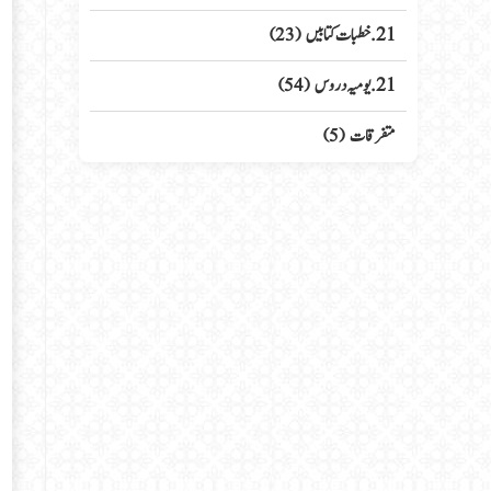
21. خطبات کتابیں
(23)
21. یومیہ دروس
(54)
متفرقات
(5)