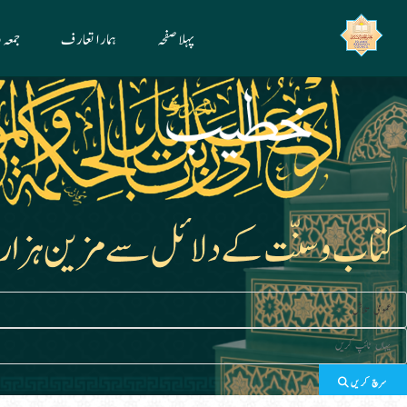
Ski
پہلا صفحہ
ہمارا تعارف
جمعہ
t
conten
سرچ کریں