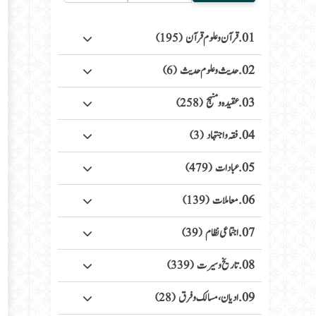
01. قرآن وعلوم قرآن
(195)
02. حدیث وعلوم حدیث
(6)
03. عقیدہ ومنہج
(258)
04. فقہ واجتہاد
(3)
05. عبادات
(479)
06. معاملات
(139)
07. اجتماعی نظام
(39)
08. تاریخ وسیرت
(339)
09. ادیان، مسالک وفرق
(28)