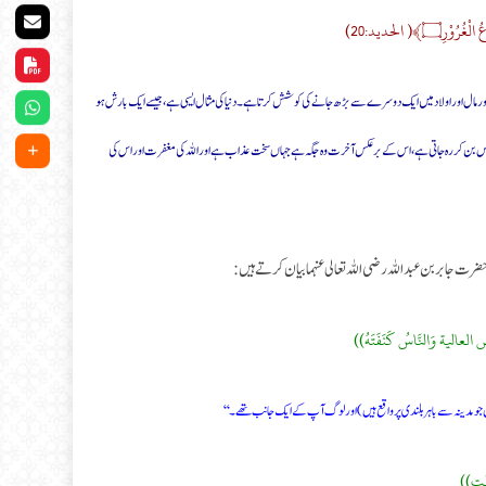
﴾( الحديد:20)
تا اور مال اور اولاد میں ایک دوسرے سے بڑھ جانے کی کوشش کرتا ہے۔ دنیا کی مثال ایسی ہے، جیسے ایک بارش ہو
ر وہ بجس بن کر رہ جاتی ہے، اس کے برعکس آخرت وہ جگہ ہے جہاں سخت عذاب ہے اور اللہ کی مغفرت اور اس کی
 جابر بن عبد اللہ رضی اللہ تعالی عنہما بیان کرتے ہیں:
ضِ العالية وَالنَّاسُ كَنَفَتَهُ))
مدینہ سے باہر بلندی پر واقع ہیں) اور لوگ آپ کے ایک جانب تھے۔‘‘
يْتٍ))