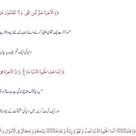
﴿وَ الْاٰخِرَةُ خَیْرٌ لِّمَنِ اتَّقٰی ۫ وَ لَا تُظْلَمُوْنَ فَتِیْلًا۝۷۷﴾ (النسا
’’اور آخرت ایک تقوی اختیار کرنے والے انسان کے لئے زیادہ بہتر ہے اور تم
دنیا کی ایک تعریف یہ بیان
﴿ اِنَّمَا هٰذِهِ الْحَیٰوةُ الدُّنْیَا مَتَاعٌ ؗ وَّ اِنَّ الْاٰخِرَةَ هِیَ دَارُ الْ
’’یہ دنیا تو اک متاع زندگی ہے، جائے قرار
اور ایک آیت کریمہ میں دنیا کی حقیقت کے چند پہلو 
﴿اِعْلَمُوْۤا اَنَّمَا الْحَیٰوةُ الدُّنْیَا لَعِبٌ وَّ لَهْوٌ وَّ زِیْنَةٌ وَّ تَفَاخُرٌۢ بَیْنَكُمْ وَ تَكَاثُرٌ فِی الْاَمْوَالِ وَ ال