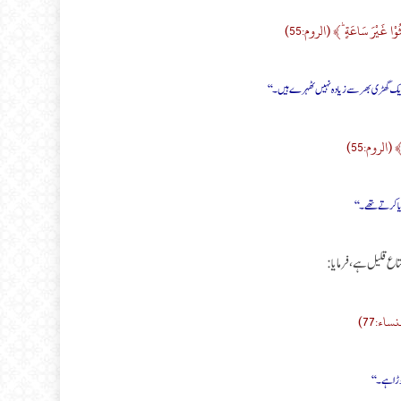
ِثُوْا غَیْرَ سَاعَةٍ ؕ﴾ (الروم:55)
ہم ایک گھڑی بھر سے زیادہ نہیں ٹھہرے ہیں۔‘‘
ایا کرتے تھے۔‘‘
تاع قلیل ہے، فرمایا:
نساء:77)
ھوڑا ہے۔‘‘