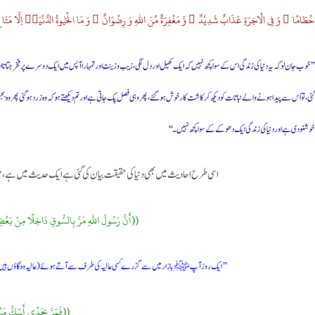
حُطَامًا ؕ وَ فِی الْاٰخِرَةِ عَذَابٌ شَدِیْدٌ ۙ وَّ مَغْفِرَةٌ مِّنَ اللّٰهِ وَ رِضْوَانٌ ؕ وَ مَا الْحَیٰوةُ الدُّنْیَاۤ اِلَّا مَتَاعُ الْغُرُوْرِ۝
’’ خوب جان لو کہ یہ دنیا کی زندگی اس کے سوا کچھ نہیں کہ ایک کھیل اور دل لگی ، زیب و زینت اور تمہارا آپس میں ایک دوسرے پر فخر جتا
گئی، تو اُس سے پیدا ہونے والے نباتات کو دیکھ کر کاشت کار خوش ہو گئے، پھر وہی فصل پک جاتی ہے اور تم دیکھتے ہو کہ وہ زرد ہوگئی پھ
خوشنودی ہے اور دنیا کی زندگی ایک دھوکے کے سوا کچھ نہیں ۔‘‘
اسی طرح احادیث میں بھی دنیا کی حقیقت بیان کی گئی ہے ایک حدیث میں ہے، حضرت
((أَنَّ رَسُولَ اللهِ مَرَّ بِالسُّوقِ دَاخِلًا مِنْ بَعْ
’’ایک روز آپﷺ بازار میں سے گزرے کسی عالیہ کی طرف سے آتے ہوئے (عالیہ وہ گاؤں ہیں جو 
((فَمَرَّ بِجَدْي أَسَكَّ مَ