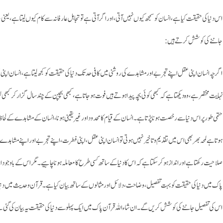
اس دنیا کی حقیقت کیا ہے، انسان کو سمجھ کیوں نہیں آتی، اور اگر آتی ہے تو تجاہل عارفانہ سے کام کیوں لیتا ہے، یعن
جاننے کی کوشش کرتے ہیں:
اگر چہ انسان اپنی عقل اپنے تجربے اور مشاہدے کی روشنی میں کافی حد تک دنیا کی حقیقت کو کجھ لیتا ہے، انسان اپنی ع
نہایت مختصر ہے، وہ دیکھتا ہے کہ کبھی کوئی بچہ پیدا ہوتے ہیں فوت ہو جاتا ہے، کبھی بچپن کے چند سال گزار کر کبھی لڑ
حتمی طور پر اس دنیا سے رخصت ہونا پڑتا ہے۔ انسان کے قیام کا محدود اور غیر یقینی ہونا، انسان کے مشاہدے کے لحاظ سے 
ہوتا ہے لمحہ بھر بھی اس میں تقدیم و تاخیر نہیں ہوتی تو انسان اپنی عقل، اپنی فطرت، اپنے تجربے اور اپنے مشاہد
صلاحیت رکھتا ہے اور انداز ہو کر سکتا ہے کہ اس کا دنیا کے ساتھ کسی طرح کا معاملہ ہونا چاہیے۔ مگر اس کے باوجود 
پاک میں دنیا کی حقیقت کو بہت تفصیل ، وضاحت ، دلائل اور مثالوں کے ساتھ بیان کیا ہے۔ قرآن وحدیث میں دنیا کی
اس کی تفصیل جاننے کی کوشش کریں گے۔ ان شاء اللہ قرآن پاک میں ایک پہلو سے دنیا کی حقیقت یہ بیان کی گئی ہے