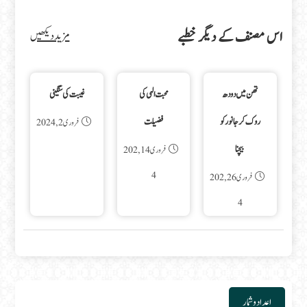
اس مصنف کے دیگر خطبے
مزید دیکھیں
تھن میں دودھ
محبت الہی کی
غیبت کی سنگینی
روک کر جانور کو
فضیلت
فروری 2, 2024
بیچنا
فروری 14, 202
4
فروری 26, 202
4
اعداد و شمار