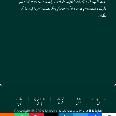
محدث خطیب، مجلس التحقیق الاسلامی کا ایک مستند آن لائن پلیٹ فارم، جہاں موضوع، مصنف یا
ناشر کے لحاظ سے اردو خطباتِ جمعہ کو تلاش اور مطالعہ کیا جا سکتا ہے۔ صارفین اپنا خطبہ ارسال کر
سکتے ہیں
ہمارے بارے
|
رابطہ
|
شرائط و
|
رازداری کی
|
سائٹ
میں
کریں
ضوابط
پالیسی
میپ
Copyright © 2026 Markaz Al-Noor - مرکز النور. All Rights
Reserved.