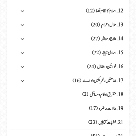
12. اسلام کا نظام قضا
(12)
13. حلال وحرام
(20)
14. علاج ومعالجہ
(27)
15. اسلامی مہینے
(72)
16. خواتین واطفال
(24)
17. جماعتیں، تحریکیں، ادارے
(16)
18. متفرق احکام ومسائل
(2)
19. حالات حاضرہ
(17)
21. خطبات کتابیں
(23)