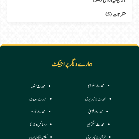
21. یومیہ دروس
(54)
متفرقات
(5)
ہمارے دیگر پراجیکٹ
محدث سٹوڈیو
محدث سٹور
محدث لائبریری
محدث حدیث
محدث فتویٰ
محدث فورم
محدث میگزین
رسائل وجرائد
قرآن لائبریری
مکتبہ شاملہ اردو