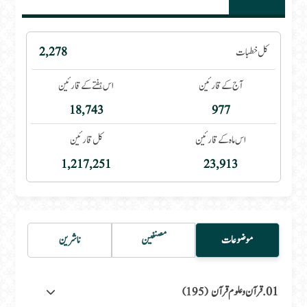
کل خطبات
2,278
آج کے قارئین
اس ہفتے کے قارئین
18,743
977
اس ماہ کے قارئین
کل قارئین
1,217,251
23,913
موضوعات
مصنفین
ناشرین
01. قرآن وعلوم قرآن
(195)