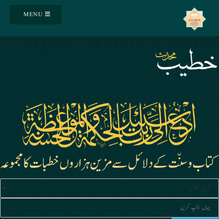
Ski
MENU
t
conten