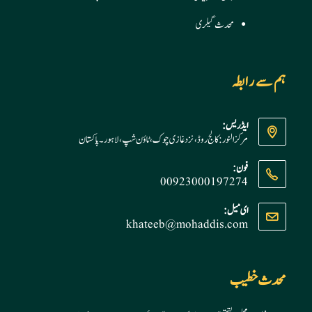
محدث گیلری
ہم سے رابطہ
ایڈریس:
مرکز النور: کالج روڈ، نزد غازی چوک، ٹاؤن شپ، لاہور ۔ پاکستان
فون:
00923000197274
Opens
ای میل:
khateeb@mohaddis.com
Opens
in
in
your
your
application
application
محدث خطیب