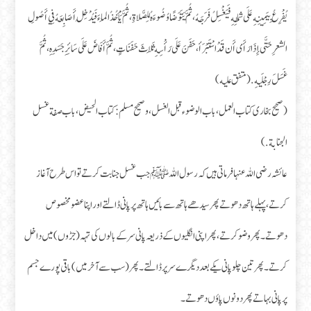
يُفْرِعُ بِيَمِينِهِ عَلَى شِمَالِهِ فَيَغْسِلُ فَرَجَهُ، ثُمَّ يَتَوَضًا وُضُوءَهُ لِلصَّلاةِ، ثُمَّ يَأْخُذُ المَاءَ فَيُدْخِلُ أَصَابِعَهُ فِي أَصُولِ
الشعرِ حَتَّى إِذَا رَأَى أَن قَدْ اسْتَبْرَأ، حَفَنَ عَلَى رَأْسِهِ ثَلَاثَ حَفَنَاتٍ، ثُمَّ أَفَاضَ عَلَى سَائِرِ جَسَدِهِ، ثُمَّ
غَسَلَ رِجْلَيهِ. (متفق عليه)
(صحیح بخاری کتاب العمل، باب الوضوء قبل الغسل، و صحیح مسلم: كتاب الحيض، باب صفة غسل
الجنابة.)
عائشہ رضی اللہ عنہا فرماتی ہیں کہ رسول اللہ ﷺ جب غسل جنابت کرتے تو اس طرح آغاز
کرتے، پہلے ہاتھ دھوتے پھر سیدھے ہاتھ سے بائیں ہاتھ پر پانی ڈالتے اور اپنا عضو مخصوص
دھوتے۔ پھر وضو کرتے، پھر اپنی انگلیوں کے ذریعہ پانی سر کے بالوں کی تہہ (جڑوں) میں داخل
کرتے۔ پھر تین چلو پانی یکے بعد دیگرے سر پر ڈالتے۔ پھر (سب سے آخر میں) باقی پورے جسم
پر پانی بہاتے پھر دونوں پاؤں دھوتے۔