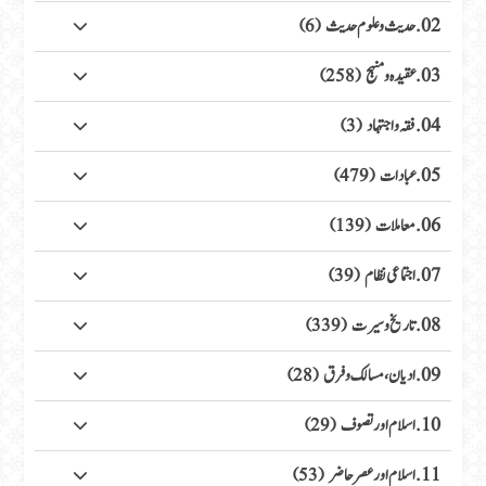
02. حدیث وعلوم حدیث
(6)
03. عقیدہ ومنہج
(258)
04. فقہ واجتہاد
(3)
05. عبادات
(479)
06. معاملات
(139)
07. اجتماعی نظام
(39)
08. تاریخ وسیرت
(339)
09. ادیان، مسالک وفرق
(28)
10. اسلام اور تصوف
(29)
11. اسلام اور عصر حاضر
(53)