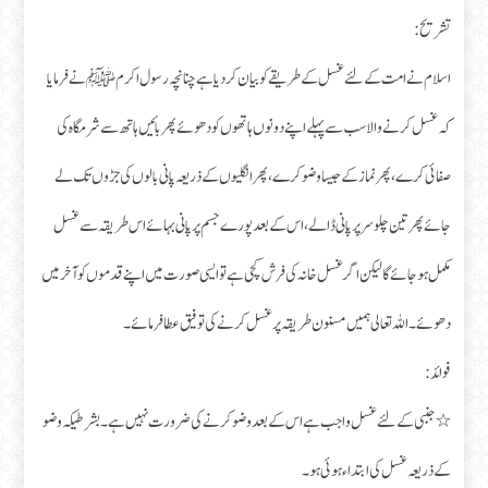
تشریح:
اسلام نے امت کے لئے غسل کے طریقے کو بیان کر دیا ہے چنانچہ رسول اکرمﷺ نے فرمایا
کہ غسل کرنے والا سب سے پہلے اپنے دونوں ہاتھوں کو دھوئے پھر بائیں ہاتھ سے شرمگاہ کی
صفائی کرے، پھر نماز کے جیسا وضو کرے، پھر انگلیوں کے ذریعہ پانی بالوں کی جڑوں تک لے
جائے پھر تین چلو سر پر پانی ڈالے، اس کے بعد پورے جسم پر پانی بہائے اس طریقہ سے غسل
مکمل ہو جائے گا لیکن اگر غسل خانہ کی فرش کچی ہے تو ایسی صورت میں اپنے قدموں کو آخر میں
دھوئے۔ اللہ تعالی ہمیں مسنون طریقہ پر غسل کرنے کی توفیق عطا فرمائے۔
فوائد:
٭ جنبی کے لئے غسل واجب ہے اس کے بعد وضو کرنے کی ضرورت نہیں ہے۔ بشرطیکہ وضو
کے ذریعہ غسل کی ابتداء ہوئی ہو۔