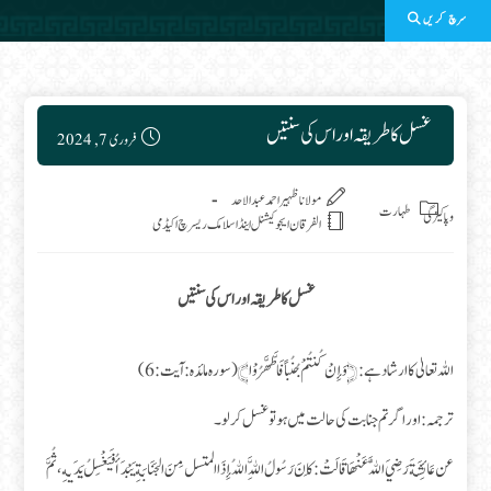
سرچ کریں
Post published:
غسل کا طریقہ اور اس کی سنتیں
فروری 7, 2024
Post category:
مولانا ظہیر احمد عبدالاحد
طہارت
وپاکیزگی
الفرقان ایجوکیشنل اینڈ اسلامک ریسرچ اکیڈمی
غسل کا طریقہ اور اس کی سنتیں
اللہ تعالیٰ کا ارشاد ہے: ﴿وَإِنْ كُنتُمْ جُنُباً فَاطَّهَّرُوْا﴾ (سوره مائده: آیت: 6)
ترجمہ: اور اگر تم جنابت کی حالت میں ہو تو غسل کر لو۔
عن عَائِشَةَ رَضِيَ اللَّهُ عَنْهَا قَالَتْ : كَانَ رَسُولُ اللَّهِ اللهُ إِذَا المتسل مِنَ الجَنَابَةِ يَبْدَأُ فَيَغْسِلُ يَدَيهِ، ثُمَّ