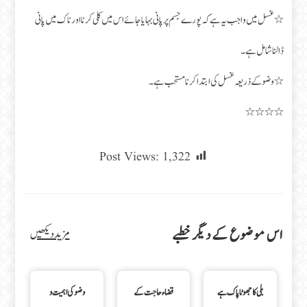
٭ غسل میں واجب یہ ہے کہ پورے جسم پر پانی بہایا جائے اس میں کلی کرنا اور ناک میں پانی
ڈالنا شامل ہے۔
٭ وضو کے ذریعہ غسل کی ابتدا کرنا مستحب ہے۔
٭٭٭٭
Post Views:
1,322
اس موضوع کے دیگر خطبے
مزید دیکھیں
بلی کا جھوٹا پاک ہے
قضاء حاجت کے
وضو کی اہمیت و