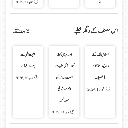
5
جون 27, 2025
اس مصنف کے دیگر خطبے
مزید دیکھیں
اسلامی ملک کے
اسلام میں کھانا
خشیت الہٰی سے
دفاع اورحفاظت
کھلانے کی فضیلت و
بہنے والے آنسو
کی فضیلت
اہمیت اور اس کی
مارچ 30, 2026
اہم معاشرتی
ستمبر 13, 2024
صورتیں
نومبر 13, 2025