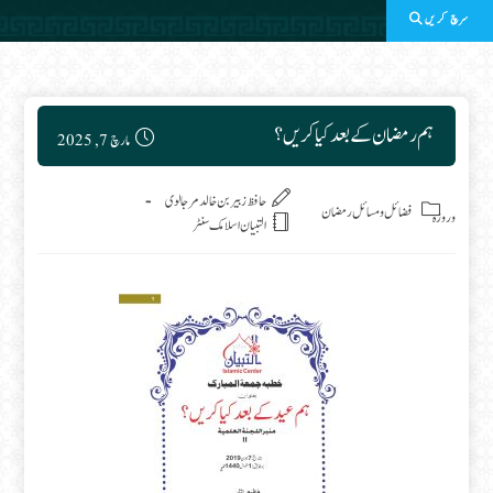
سرچ کریں
Post published:
ہم رمضان کے بعد کیا کریں؟
مارچ 7, 2025
Post category:
حافظ زبیر بن خالد مرجالوی
فضائل ومسائل رمضان
وروزہ
التبیان اسلامک سنٹر