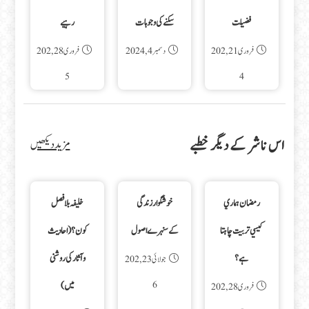
فضیلت
سکنے کی وجوہات
رہیے
فروری 21, 202
دسمبر 4, 2024
فروری 28, 202
5
4
اس ناشر کے دیگر خطبے
مزید دیکھیں
رمضان ہماري
خوشگوار زندگی
خلیفہ بلافصل
کيسي تربيت چاہتا
کےسنہرے اصول
کون؟(احادیث
ہے؟
وآثار کی روشنی
جولائی 23, 202
6
میں)
فروری 28, 202