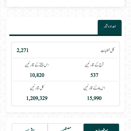
اعداد و شمار
کل خطبات
2,271
آج کے قارئین
اس ہفتے کے قارئین
10,820
537
اس ماہ کے قارئین
کل قارئین
1,209,329
15,990
موضوعات
مصنفین
ناشرین