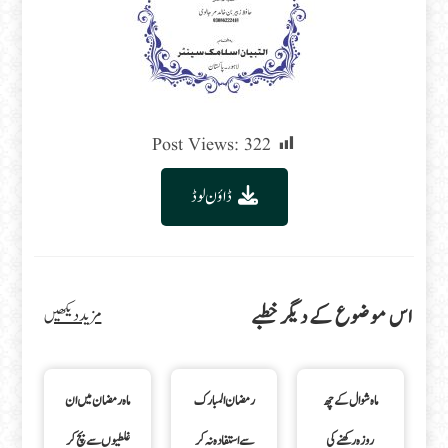
Post Views:
322
ڈاؤن لوڈ
اس موضوع کے دیگر خطبے
مزید دیکھیں
ماہ شوال کے چھ
رمضان المبارک
ماہ رمضان میں ان
روزہ رکھنے کی
سے استفادہ نہ کر
غلطیوں سے بچ کر