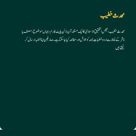
your
your
application
application
محدث خطیب
محدث خطیب، مجلس التحقیق الاسلامی کا ایک مستند آن لائن پلیٹ فارم، جہاں موضوع، مصنف یا
ناشر کے لحاظ سے اردو خطباتِ جمعہ کو تلاش اور مطالعہ کیا جا سکتا ہے۔ صارفین اپنا خطبہ ارسال کر
سکتے ہیں