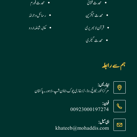
محدث فتویٰ
محدث فورم
محدث میگزین
رسائل وجرائد
قرآن لائبریری
مکتبہ شاملہ اردو
محدث گیلری
ہم سے رابطہ
ایڈریس:
مرکز النور: کالج روڈ، نزد غازی چوک، ٹاؤن شپ، لاہور ۔ پاکستان
فون:
00923000197274
Opens
ای میل:
khateeb@mohaddis.com
Opens
in
in