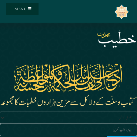
Ski
MENU
t
conten