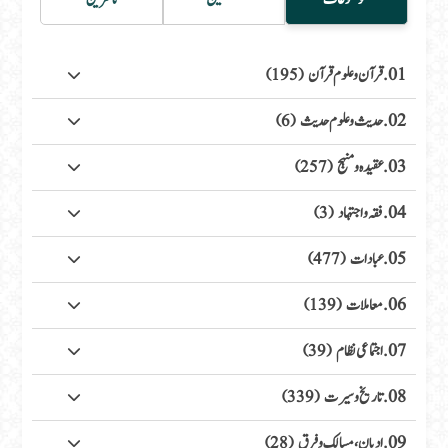
01. قرآن وعلوم قرآن
(195)
02. حدیث وعلوم حدیث
(6)
03. عقیدہ ومنہج
(257)
04. فقہ واجتہاد
(3)
05. عبادات
(477)
06. معاملات
(139)
07. اجتماعی نظام
(39)
08. تاریخ وسیرت
(339)
09. ادیان، مسالک وفرق
(28)