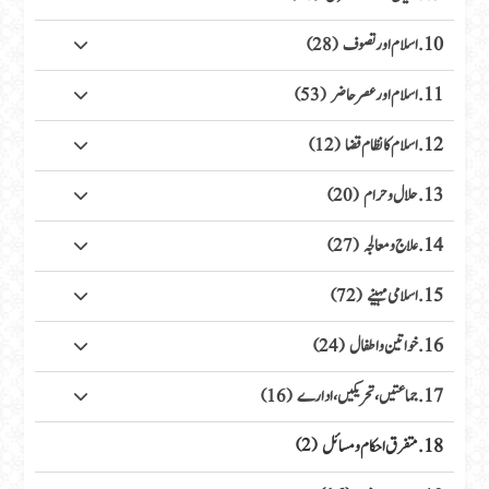
10. اسلام اور تصوف
(28)
11. اسلام اور عصر حاضر
(53)
12. اسلام کا نظام قضا
(12)
13. حلال وحرام
(20)
14. علاج ومعالجہ
(27)
15. اسلامی مہینے
(72)
16. خواتین واطفال
(24)
17. جماعتیں، تحریکیں، ادارے
(16)
18. متفرق احکام ومسائل
(2)