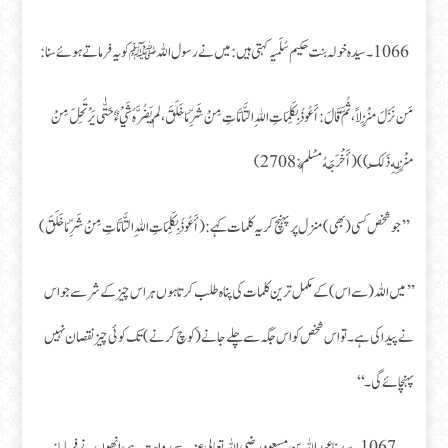
1066۔ سیدہ خولہ بنت حکیم سُلَمیہ کہتی ہیں: میں نے رسول اللہ ﷺ کو یہ فرماتے ہوئے سنا:
مَن نَزَلَ مَنْزِلاً ، ثُمَّ قَالَ: أَعُوذُ بِكَلِمَاتِ اللهِ التَّامَّاتِ مِنْ شَرِّ مَا خَلَقَ ، لَمْ يَضُرَّهُ شَيْءٌ حَتّٰى يَرْتَحِلَ مِنْ
مَنْزِلِهِ ذَلِكَ)) (أَخْرَجَهُ مُسْلِمٌ:2708)
’’جو شخص کسی (بھی) منزل پر پہنچ کر یہ کلمات کہے: (أَعُوذُ بِكَلِمَاتِ اللهِ التَّامَّاتِ مِنْ شَرِّ مَا خَلَقَ)
’’میں اللہ (سے اس) کے مکمل ترین کلمات کی پناہ طلب کرتا ہوں ہر اس چیز کے شر سے جو اس
نے پیدا کی ہے۔ تو اس شخص کو اس جگہ سے چلے جانے (کوچ کرنے) تک کوئی چیز نقصان نہیں
پہنچائے گی۔‘‘
1067۔ سیدنا عبد اللہ بن مسعود رضی اللہ تعالی عنہ سے روایت ہے، انھوں نے فرمایا: