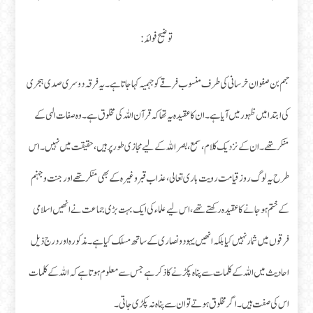
توضیح فوائد:
جہم بن صفوان خرسانی کی طرف منسوب فرقے کو جہمیہ کہا جاتا ہے۔ یہ فرقہ دوسری صدی ہجری
کی ابتدا میں ظہور میں آیا ہے۔ ان کا عقیدہ یہ تھا کہ قرآن اللہ کی مخلوق ہے۔ وہ صفات الہی کے
منکر تھے۔ ان کےنزد یک کلام، سمع، بصر اللہ کے لیے مجازی طور پرہیں، حقیقت میں نہیں۔ اس
طرح یہ لوگ روز قیامت رویت باری تعالی، عذاب قبر وغیرہ کے بھی منکرتھے اور جنت وجہنم
کے ختم ہو جانے کا عقیدہ رکھتے تھے، اس لیے علماء کی ایک بہت بڑی جماعت نے انھیں اسلامی
فرقوں میں شمار نہیں کیا بلکہ انھیں یہود و نصاری کے ساتھ مسلک کیا ہے۔ مذکورہ اور درج ذیل
احادیث میں اللہ کے کلمات سے پناہ پکڑنے کا ذکر ہے جس سے معلوم ہوتا ہے کہ اللہ کے کلمات
اس کی صفت ہیں۔ اگر مخلوق ہوتے تو ان سے پناہ نہ پکڑی جاتی۔