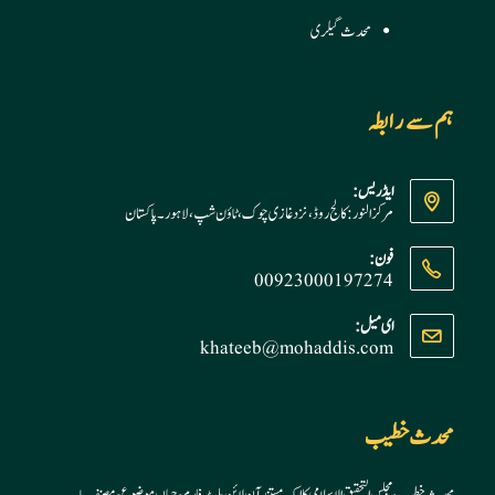
محدث گیلری
ہم سے رابطہ
ایڈریس:
مرکز النور: کالج روڈ، نزد غازی چوک، ٹاؤن شپ، لاہور ۔ پاکستان
فون:
00923000197274
Opens
ای میل:
khateeb@mohaddis.com
Opens
in
in
your
your
application
application
محدث خطیب
محدث خطیب، مجلس التحقیق الاسلامی کا ایک مستند آن لائن پلیٹ فارم، جہاں موضوع، مصنف یا