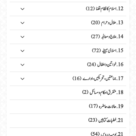
12. اسلام کا نظام قضا
(12)
13. حلال وحرام
(20)
14. علاج ومعالجہ
(27)
15. اسلامی مہینے
(72)
16. خواتین واطفال
(24)
17. جماعتیں، تحریکیں، ادارے
(16)
18. متفرق احکام ومسائل
(2)
19. حالات حاضرہ
(17)
21. خطبات کتابیں
(23)
21. یومیہ دروس
(54)