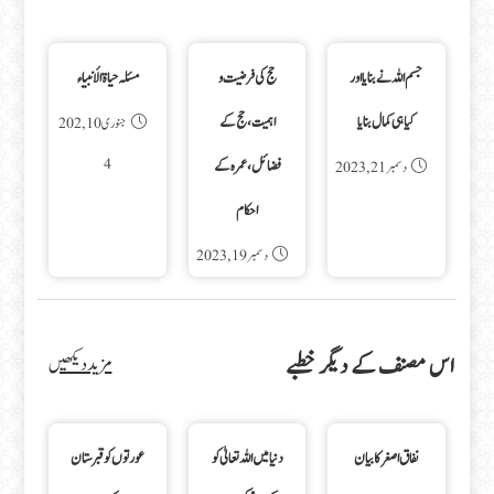
جسم اللہ نے بنایا اور
حج کی فرضیت و
مسئلہ حياة الأنبياء
کیا ہی کمال بنایا
اہمیت، حج کے
جنوری 10, 202
4
فضائل، عمرہ کے
دسمبر 21, 2023
احکام
دسمبر 19, 2023
اس مصنف کے دیگر خطبے
مزید دیکھیں
نفاق اصغر کا بیان
دنیا میں اللہ تعالیٰ کو
عورتوں کو قبرستان