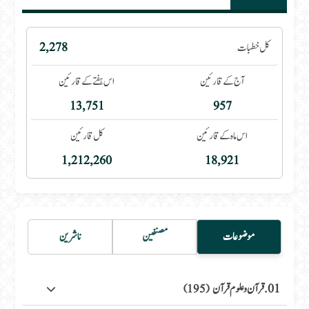
کل خطبات
2,278
آج کے قارئین
اس ہفتے کے قارئین
13,751
957
اس ماہ کے قارئین
کل قارئین
1,212,260
18,921
موضوعات
مصنفین
ناشرین
01. قرآن وعلوم قرآن
(195)