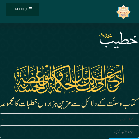
Ski
MENU
t
conten