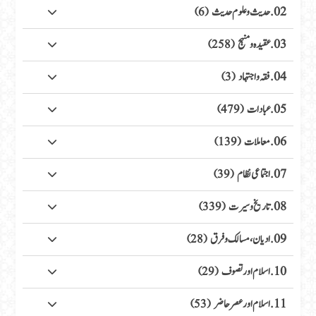
02. حدیث وعلوم حدیث
(6)
03. عقیدہ ومنہج
(258)
04. فقہ واجتہاد
(3)
05. عبادات
(479)
06. معاملات
(139)
07. اجتماعی نظام
(39)
08. تاریخ وسیرت
(339)
09. ادیان، مسالک وفرق
(28)
10. اسلام اور تصوف
(29)
11. اسلام اور عصر حاضر
(53)