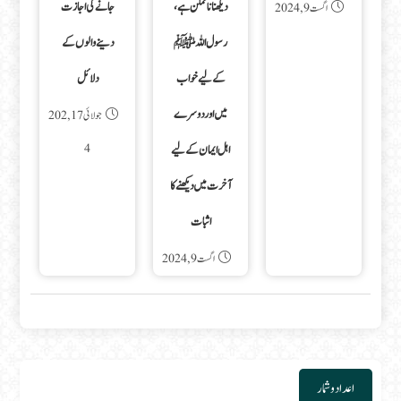
دیکھنا ناممکن ہے،
جانے کی اجازت
اگست 9, 2024
رسول اللہ ﷺ
دینے والوں کے
کے لیے خواب
دلائل
میں اور دوسرے
جولائی 17, 202
4
اہل ایمان کے لیے
آخرت میں دیکھنے کا
اثبات
اگست 9, 2024
اعداد و شمار