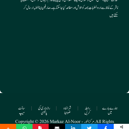
ناشر کے لحاظ سے اردو خطباتِ جمعہ کو تلاش اور مطالعہ کیا جا سکتا ہے۔ صارفین اپنا خطبہ ارسال کر
سکتے ہیں
ہمارے بارے
|
رابطہ
|
شرائط و
|
رازداری کی
|
سائٹ
میں
کریں
ضوابط
پالیسی
میپ
Copyright © 2026 Markaz Al-Noor - مرکز النور. All Rights
Reserved.