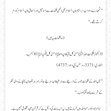
’’تمھارے دادا سید ابراہیم علیہ السلام بھی انھی کلمات سے اسماعیل اور اسحاق علیہ السلام کو دم
کرتے تھے۔‘‘
(وہ کلمات یہ ہیں)
((أَعُوذُ بِكَلِمَاتِ اللهِ التَّامَّةِ مِنْ كُلِّ شَيْطَانٍ وَهَامَّةٍ وَمِنْ كُلِّ عَيْنٍ لَامَّةٍ)) (أخرجه
البخاري:3371،، وسنن أبي داود:4737)
’’میں اللہ کے کلمات تامہ کے ذریعے سے ہر شیطان، ہریلے جانور اور ہر نقصان پہنچانےوالی نظر
کے شر سے پناہ مانگتا ہوں ۔‘‘
امام ابوداؤد رحمۃ اللہ علیہ فرماتے ہیں: یہ اس بات کی دلیل ہے کہ قرآن مجید مخلوق نہیں ہے۔