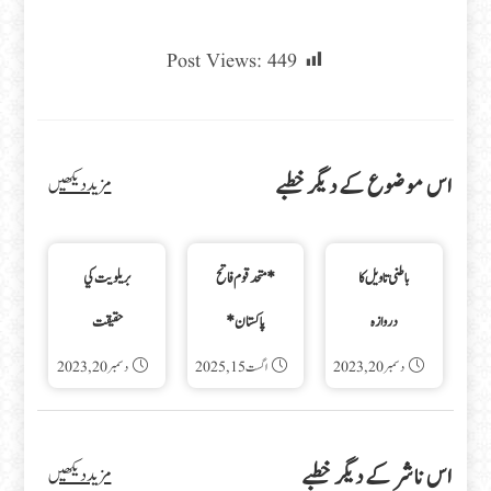
Post Views:
449
اس موضوع کے دیگر خطبے
مزید دیکھیں
باطنی تاویل کا
*متحد قوم فاتح
بريلويت كي
دروازہ
پاکستان*
حقيقت
دسمبر 20, 2023
اگست 15, 2025
دسمبر 20, 2023
اس ناشر کے دیگر خطبے
مزید دیکھیں