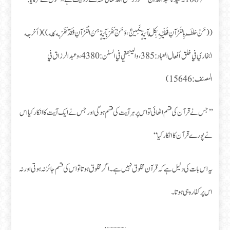
((مَنْ حَلَفَ بِالقُرْآنِ فَعَلَيْهِ بِكُلِّ آيَةٍ يَمِينٌ، وَمَنْ كَفَرَ بِآيَةٍ مِنَ الْقُرْآنِ فَقَدْ كَفَرَبه كله))(أخرجه
البخاري في خلق أفعال العباد: 385، و اليبهقي في السنن: 4380، وعبدالرزاق في
المصنف:15646)
’’جس نے قرآن کی قسم اٹھائی تو اس پر ہر آیت کی قسم ہوگی اور جس نے ایک آیت کا انکار کیا اس
نے پورے قرآن کا انکار کیا‘‘
یہ اس بات کی دلیل ہے کہ قرآن مخلوق نہیں ہے۔ اگر مخلوق ہوتا تو اس کی قسم جائز نہ ہوتی اور نہ
اس پر کفارہ ہی ہوتا۔
…………..