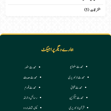
متفرقات
(5)
ہمارے دیگر پراجیکٹ
محدث سٹوڈیو
محدث سٹور
محدث لائبریری
محدث حدیث
محدث فتویٰ
محدث فورم
محدث میگزین
رسائل وجرائد
قرآن لائبریری
مکتبہ شاملہ اردو