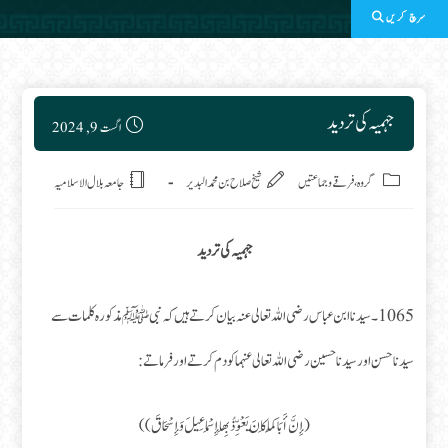
سرچ کریں
Post published:
جہمیہ کی تردید
اگست 9, 2024
Post category:
گروہ، فرقے وجماعتیں
شىخ صلاح بن محمد البدير
جامعہ بلال الاسلامیہ
جہمیہ کی تردید
1065۔ سیدنا ابن عباس رضی اللہ تعالی عنہ بیان کرتے ہیں کہ نبی ﷺ مذکورہ کلمات سے
سیدنا حسن اور سیدنا حسین رضی اللہ تعالی عنہماکو دم کرتے اور فرماتے:
(إِنَّ أَبَاكُمَا كَانَ يَعْوِّذُ بِهَا إِسْمَاعِيلَ وَإِسْحَاقَ))