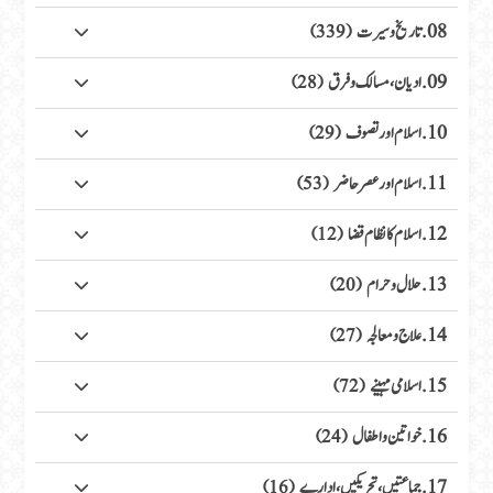
08. تاریخ وسیرت
(339)
09. ادیان، مسالک وفرق
(28)
10. اسلام اور تصوف
(29)
11. اسلام اور عصر حاضر
(53)
12. اسلام کا نظام قضا
(12)
13. حلال وحرام
(20)
14. علاج ومعالجہ
(27)
15. اسلامی مہینے
(72)
16. خواتین واطفال
(24)
17. جماعتیں، تحریکیں، ادارے
(16)