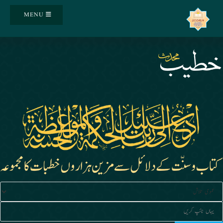
Ski
MENU
t
conten