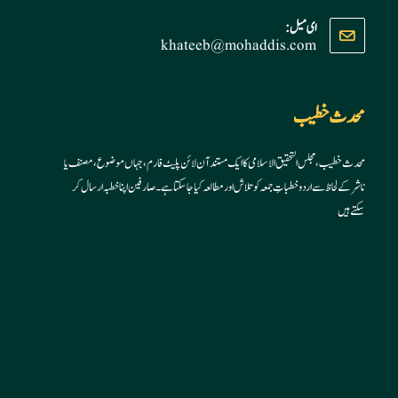
Opens
ای میل:
khateeb@mohaddis.com
Opens
in
in
your
your
application
application
محدث خطیب
محدث خطیب، مجلس التحقیق الاسلامی کا ایک مستند آن لائن پلیٹ فارم، جہاں موضوع، مصنف یا
ناشر کے لحاظ سے اردو خطباتِ جمعہ کو تلاش اور مطالعہ کیا جا سکتا ہے۔ صارفین اپنا خطبہ ارسال کر
سکتے ہیں