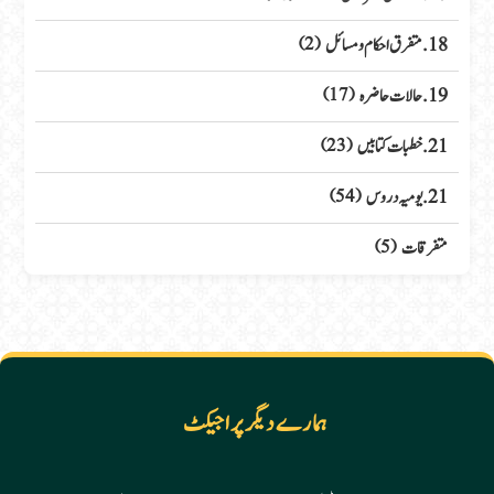
18. متفرق احکام ومسائل
(2)
19. حالات حاضرہ
(17)
21. خطبات کتابیں
(23)
21. یومیہ دروس
(54)
متفرقات
(5)
ہمارے دیگر پراجیکٹ