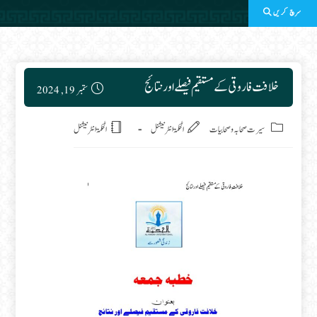
سرچ کریں
Post published:
خلافت فاروقی کے مستقیم فیصلے اور نتائج
ستمبر 19, 2024
Post category:
سیرت صحابہ وصحابیات
الحکمۃ انٹرنیشنل
الحکمۃ انٹرنیشنل