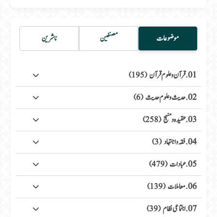
موضوعات
مصنفین
ناشرین
01. قرآن وعلوم قرآن
(195)
02. حدیث وعلوم حدیث
(6)
03. عقیدہ ومنہج
(258)
04. فقہ واجتہاد
(3)
05. عبادات
(479)
06. معاملات
(139)
07. اجتماعی نظام
(39)