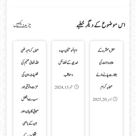
اس موضوع کے دیگر خطبے
مزید دیکھیں
عشرہ مبشرہ کے
ام المومنین سیدہ
صحابہ کرام رضی
علاوہ جنت کی
خدیجہ کے فضائل
اللہ تعالی عنہم کی
بشارت پانے والے
ومناقب
فضیلت، ان کی
صحابہ کرام
عزت و توقیر اور
ستمبر 13, 2024
سب سے افضل
نومبر 20, 2025
صحابی کا بیان، اور
ان کے باہمی
جھگڑوں کے