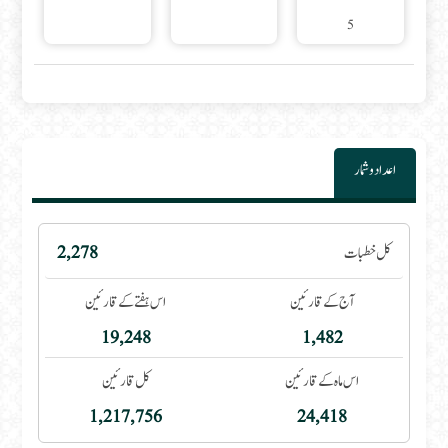
5
اعداد و شمار
کل خطبات
2,278
آج کے قارئین
اس ہفتے کے قارئین
19,248
1,482
اس ماہ کے قارئین
کل قارئین
1,217,756
24,418