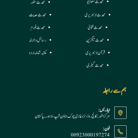
محدث سٹوڈیو
محدث سٹور
محدث لائبریری
محدث حدیث
محدث فتویٰ
محدث فورم
محدث میگزین
رسائل وجرائد
قرآن لائبریری
مکتبہ شاملہ اردو
محدث گیلری
ہم سے رابطہ
ایڈریس:
مرکز النور: کالج روڈ، نزد غازی چوک، ٹاؤن شپ، لاہور ۔ پاکستان
فون:
00923000197274