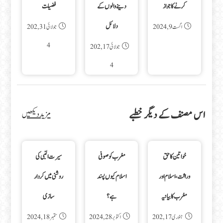
کرنے کا جواز
دینے والوں کے
فضیلت
دلائل
اگست 9, 2024
جولائی 31, 202
4
جولائی 17, 202
4
اس مصنف کے دیگر خطبے
مزید دیکھیں
خواتین کا حق
مغرب کو صوفی
سیرت النبی کی
وراثت، اسلام اور
اسلام کیوں پسند
روشنی میں کردار
مغرب کا بیانیہ
ہے؟
سازی
جنوری 17, 202
اکتوبر 28, 2024
ستمبر 18, 2024