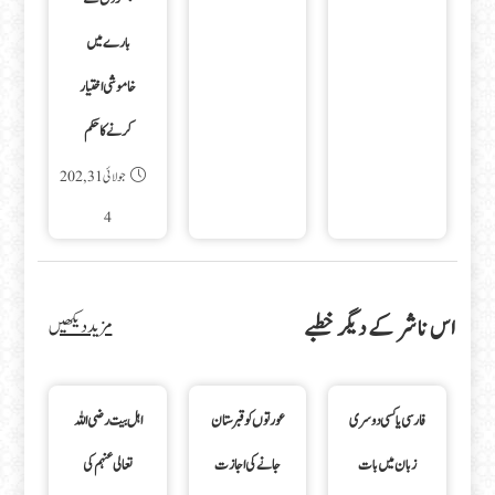
بارے میں
خاموشی اختیار
کرنے کا حکم
جولائی 31, 202
4
اس ناشر کے دیگر خطبے
مزید دیکھیں
فارسی یا کسی دوسری
عورتوں کو قبرستان
اہل بیت رضی اللہ
زبان میں بات
جانے کی اجازت
تعالی عنہم کی