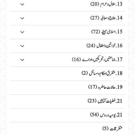
13. حلال وحرام
(20)
14. علاج ومعالجہ
(27)
15. اسلامی مہینے
(72)
16. خواتین واطفال
(24)
17. جماعتیں، تحریکیں، ادارے
(16)
18. متفرق احکام ومسائل
(2)
19. حالات حاضرہ
(17)
21. خطبات کتابیں
(23)
21. یومیہ دروس
(54)
متفرقات
(5)