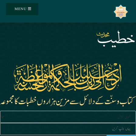
Ski
MENU
t
conten