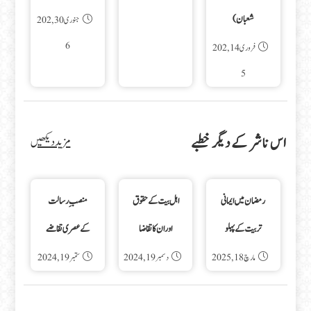
شعبان)
جنوری 30, 202
6
فروری 14, 202
5
اس ناشر کے دیگر خطبے
مزید دیکھیں
رمضان میں ایمانی
اہل بیت کے حقوق
منصبِ رسالت
تربیت کے پہلو
اور ان کا تقاضا
کے عصری تقاضے
مارچ 18, 2025
دسمبر 19, 2024
ستمبر 19, 2024