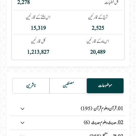
کل خطبات
2,278
آج کے قارئین
اس ہفتے کے قارئین
15,319
2,525
اس ماہ کے قارئین
کل قارئین
1,213,827
20,489
موضوعات
مصنفین
ناشرین
01. قرآن وعلوم قرآن
(195)
02. حدیث وعلوم حدیث
(6)