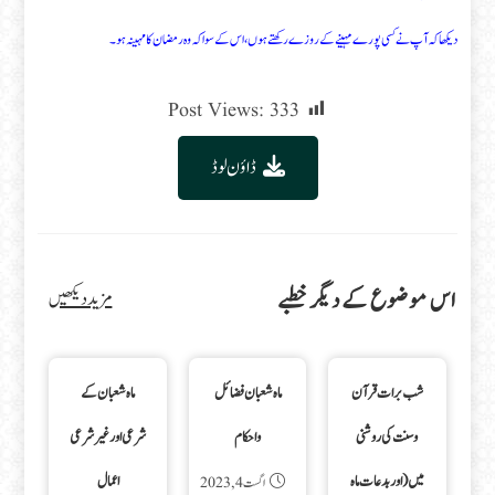
دیکھا کہ آپ نے کسی پورے مہینے کے روزے رکھتے ہوں، اس کے سوا کہ وہ رمضان کا مہینہ ہو۔
Post Views:
333
ڈاؤن لوڈ
اس موضوع کے دیگر خطبے
مزید دیکھیں
شب برات قرآن
ماہ شعبان فضائل
ماہ شعبان کے
وسنت کی روشنی
واحکام
شرعی اور غیر شرعی
میں(اوربدعات ماہ
اعمال
اگست 4, 2023