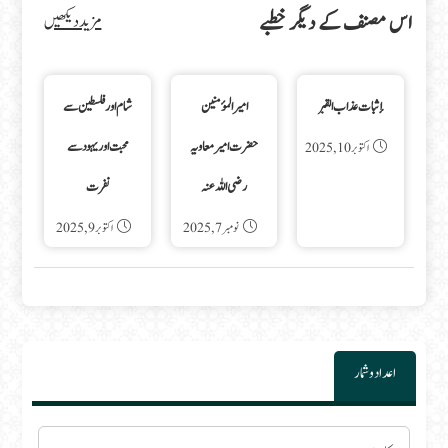
اس مصنف کے دیگر خطبے
مزید دیکھیں
إثبات عذاب القبر
امیرالمؤمنین
شام اور فلسطین سے
حضرت امیر معاویہ
محبت اور یہود سے
اکتوبر 10, 2025
رضی اللہ عنہ
نفرت
نومبر 7, 2025
اکتوبر 9, 2025
اعداد و شمار