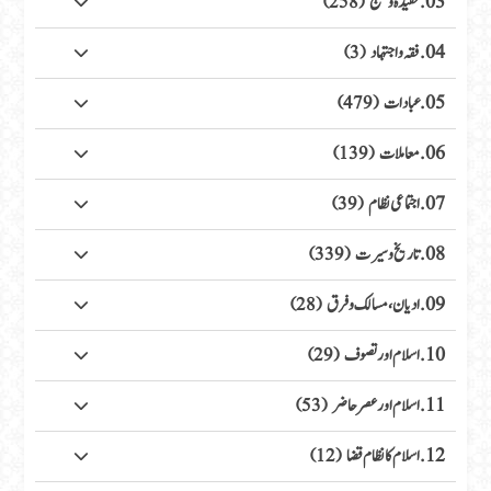
03. عقیدہ ومنہج
(258)
04. فقہ واجتہاد
(3)
05. عبادات
(479)
06. معاملات
(139)
07. اجتماعی نظام
(39)
08. تاریخ وسیرت
(339)
09. ادیان، مسالک وفرق
(28)
10. اسلام اور تصوف
(29)
11. اسلام اور عصر حاضر
(53)
12. اسلام کا نظام قضا
(12)