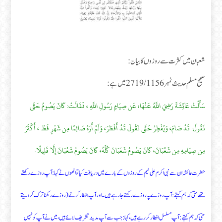
شعبان میں کثرت سے روزوں کا بیان :
صحیح مسلم حدیث نمبر 1156 / 2719 میں ہے:
سَأَلْتُ عَائِشَةَ رَضِيَ اللَّهُ عَنْهَا، عَن صِيَامٍ رَسُولِ اللَّهِ ، فَقَالَتْ: كَانَ يَصُومُ حَتَّى
نَقُولَ: قَدْ صَامَ، وَيُفْطِرُ حَتَّى نَقُولَ قَدْ أَفْطَرَ، وَلَمْ أَرَهُ صَائِمًا مِن شَهْرٍ فَطْ ، أَكْثَرَ
مِن صِيَامِهِ مِن شَعْبَانَ، كَانَ يَصُومُ شَعَبَانَ كُلَّهُ، كَانَ يَصُومُ شَعْبَانَ إِلَّا قَلِيلًا.
حضرت عائشہ ان سے نبی اکرم علی ٹیم کے روزوں کے بارے میں دریافت کیا تو انھوں نے کہا : آپ روزے رکھتے
تھے حتی کہ ہم کہتے : آپ روزے پہ روزے رکھتے جا رہے ہیں۔ اور آپ افطار کرتے ( روزے رکھنا ترک کر دیتے
حتی کہ ہم کہتے : آپ مسلسل افطار کر رہے ہیں، کہا: جب سے آپ مدینہ تشریف لائے ہیں، میں نے آپ کو نہیں