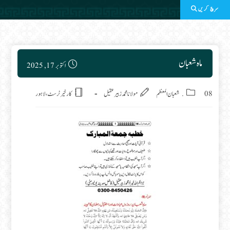
سرچ کریں
Post published:
ماہ شعبان
اکتوبر 17, 2025
Post category:
08. شعبان المعظم
مولانا محمد زبیر عقیل
کارخیر ٹرسٹ، لاہور