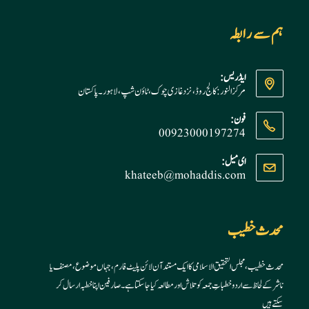
ہم سے رابطہ
ایڈریس:
مرکز النور: کالج روڈ، نزد غازی چوک، ٹاؤن شپ، لاہور ۔ پاکستان
فون:
00923000197274
Opens
ای میل:
khateeb@mohaddis.com
Opens
in
in
your
your
application
application
محدث خطیب
محدث خطیب، مجلس التحقیق الاسلامی کا ایک مستند آن لائن پلیٹ فارم، جہاں موضوع، مصنف یا
ناشر کے لحاظ سے اردو خطباتِ جمعہ کو تلاش اور مطالعہ کیا جا سکتا ہے۔ صارفین اپنا خطبہ ارسال کر
سکتے ہیں