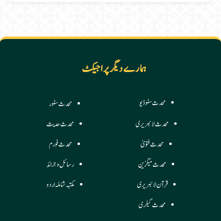
ہمارے دیگر پراجیکٹ
محدث سٹوڈیو
محدث سٹور
محدث لائبریری
محدث حدیث
محدث فتویٰ
محدث فورم
محدث میگزین
رسائل وجرائد
قرآن لائبریری
مکتبہ شاملہ اردو
محدث گیلری