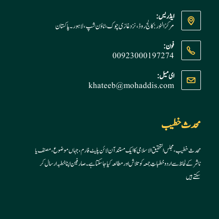
ایڈریس:
مرکز النور: کالج روڈ، نزد غازی چوک، ٹاؤن شپ، لاہور ۔ پاکستان
فون:
00923000197274
Opens
ای میل:
khateeb@mohaddis.com
Opens
in
in
your
your
application
application
محدث خطیب
محدث خطیب، مجلس التحقیق الاسلامی کا ایک مستند آن لائن پلیٹ فارم، جہاں موضوع، مصنف یا
ناشر کے لحاظ سے اردو خطباتِ جمعہ کو تلاش اور مطالعہ کیا جا سکتا ہے۔ صارفین اپنا خطبہ ارسال کر
سکتے ہیں