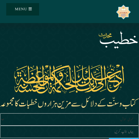
Ski
MENU
t
conten