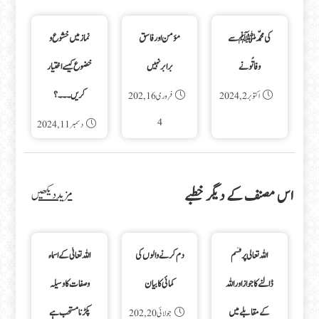
کی محمّدﷺسے
مؤمن اور فاسق
نماز میں خشوع و
وفا تُو نے
برابر نہیں
خضوع کیسے اختیار
کریں۔۔۔؟
اکتوبر 2, 2024
فروری 16, 202
4
دسمبر 11, 2024
اس مصنف کے دیگر خطبے
مزید دیکھیں
اللہ تعالی پر قسم
دم کرنے والوں کی
اللہ تعالیٰ کے اسماء
ڈالنے کا جواز اور اللہ
کمائی کا بیان
وصفات کا وسیلہ
کے مقابلے میں
پکڑنا مستحب ہے
جولائی 20, 202