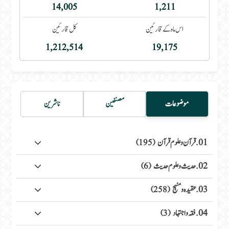
14,005
1,211
اس ماہ کے قارئین
کل قارئین
1,212,514
19,175
موضوعات
مصنفین
ناشرین
01. قرآن وعلوم قرآن
(195)
02. حدیث وعلوم حدیث
(6)
03. عقیدہ ومنہج
(258)
04. فقہ واجتہاد
(3)