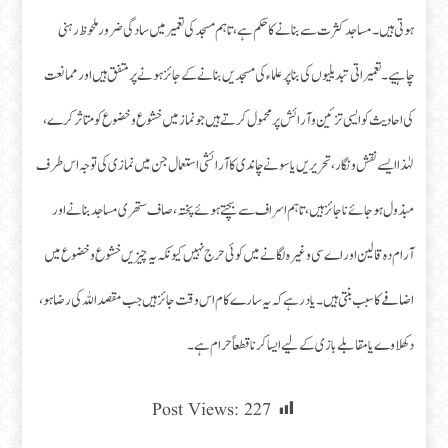
ہوتی ہیں۔ مساجد کثرت سے بنانے کا حکم ہے، تاہم مسجد کی تعمیر میں سادگی ضرور ملحوظ رہنی
چاہیے۔ تعمیراتی تبدیلیوں کی بنا پر علماء کی مسجدیں بنانے کے جائز ہونے پر متفق ہیں اور ممانعت
کی احادیث کو ایسی تزئین و آرائش پر محمول کرتے ہیں جو نماز میں خشوع و خضوع کو متاثر کرے،
لہٰذا ایسے نقش و نگار، تحریریں یا سونے چاندی کا آرائشی استعمال جن میں نمازی کی توجہ اس طرف
مبذول ہو جائے ناجائز ہیں، تاہم اسراف سے بچتے ہوئے پختہ، صاف ستھری مساجد بنانے اور
آرام دہ قالین اور اے سی وغیرہ لگانے میں کوئی حرج نہیں کیونکہ یہ چیزیں خشوع و خضوع میں
اضافے کا سبب بنتی ہیں۔ یاد رہے کہ یہ سارے کام اس وقت جائز ہیں جب مقصد اللہ کی رضا ہو،
دکھلاوے یا مقابلے بازی کے لیے ایسا کرنا قطعاً حرام ہے۔
Post Views:
227