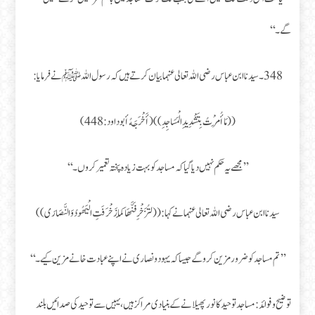
گے۔‘‘
348۔سیدنا ابن عباس رضی اللہ تعالی عنہما بیان کرتے ہیں کہ رسول اللہﷺ نے فرمایا:
((مَا أُمِرْتُ بِتَشْدِيدِ الْمَسَاجِدِ)) (أَخْرَجَهُ أبو داود: 448)
’’مجھے یہ حکم نہیں دیا گیا کہ مساجد کو بہت زیادہ پختہ تعمیر کروں۔ ‘‘
سیدنا ابن عباس رضی اللہ تعالی عنہما نے کہا: ((لتُزَ خْرِ فَنَّهَا كَمَا زَخْرَفَتِ الْيَهُودُ وَالنَّصَارَى))
’’تم مساجد کو ضرور مزین کرو گے جیسا کہ یہود و نصاری نے اپنے عبادت خانے مزین کیے۔‘‘
توضیح و فوائد: مساجد توحید کا نور پھیلانے کے بنیادی مراکز ہیں، یہیں سے توحید کی صدائیں بلند