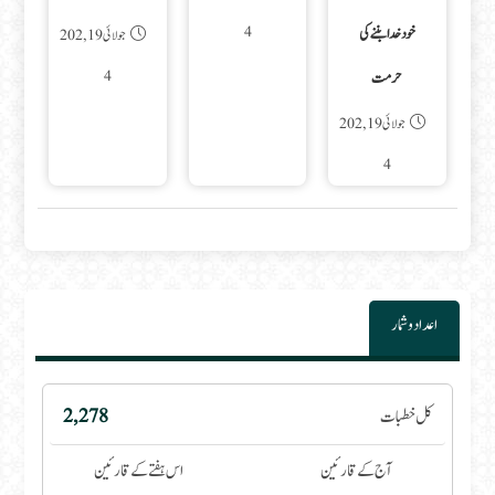
4
خود خدا بننے کی
جولائی 19, 202
4
حرمت
جولائی 19, 202
4
اعداد و شمار
کل خطبات
2,278
آج کے قارئین
اس ہفتے کے قارئین