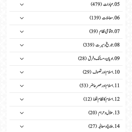
05. عبادات
(479)
06. معاملات
(139)
07. اجتماعی نظام
(39)
08. تاریخ وسیرت
(339)
09. ادیان، مسالک وفرق
(28)
10. اسلام اور تصوف
(29)
11. اسلام اور عصر حاضر
(53)
12. اسلام کا نظام قضا
(12)
13. حلال وحرام
(20)
14. علاج ومعالجہ
(27)