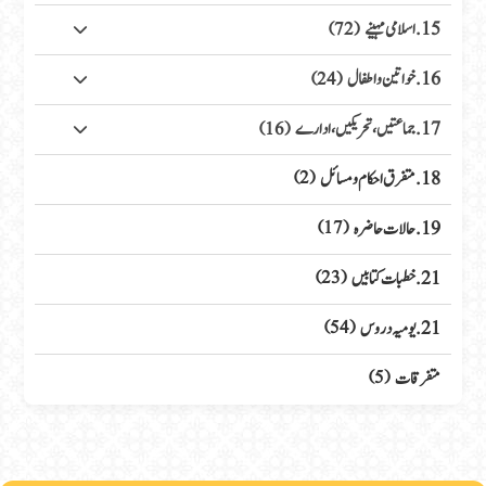
15. اسلامی مہینے
(72)
16. خواتین واطفال
(24)
17. جماعتیں، تحریکیں، ادارے
(16)
18. متفرق احکام ومسائل
(2)
19. حالات حاضرہ
(17)
21. خطبات کتابیں
(23)
21. یومیہ دروس
(54)
متفرقات
(5)