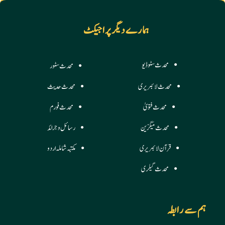
ہمارے دیگر پراجیکٹ
محدث سٹوڈیو
محدث سٹور
محدث لائبریری
محدث حدیث
محدث فتویٰ
محدث فورم
محدث میگزین
رسائل وجرائد
قرآن لائبریری
مکتبہ شاملہ اردو
محدث گیلری
ہم سے رابطہ