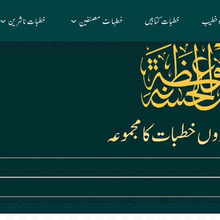
خطبات مصنفین
 وخطیب
خطبات کتابیں
خطبات ناشرین