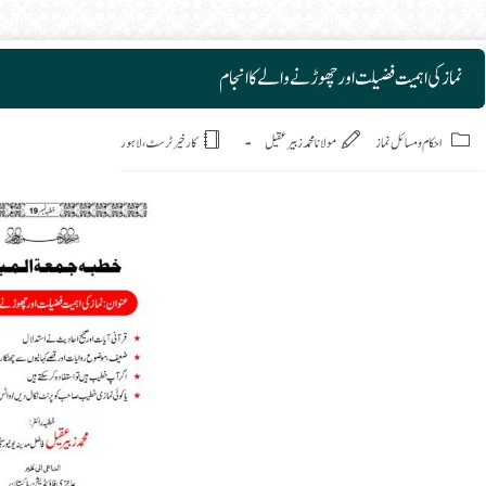
نماز کی اہمیت فضیلت اور چھوڑنے والے کا انجام
Post
احکام ومسائل نماز
مولانا محمد زبیر عقیل
کارخیر ٹرسٹ، لاہور