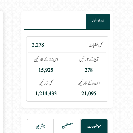
اعداد و شمار
 category:
کل خطبات
2,278
آج کے قارئین
اس ہفتے کے قارئین
15,925
278
اس ماہ کے قارئین
کل قارئین
1,214,433
21,095
موضوعات
مصنفین
ناشرین