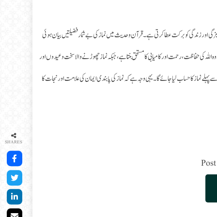
یزگی اور زندگی کو برکت عطا کرتی ہے۔ قرآن و حدیث میں نماز کی بے شمار فضیلتیں بیان ہوئی
وہ اللہ کی حفاظت، رحمت اور کامیابی کا مستحق بنتا ہے، جبکہ نماز چھوڑنے والا سخت وعیدوں اور
لے نماز کا حساب لیا جائے گا۔ یہی وجہ ہے کہ نماز کی پابندی ایمان کی علامت اور نجات کا
SHARES
Post