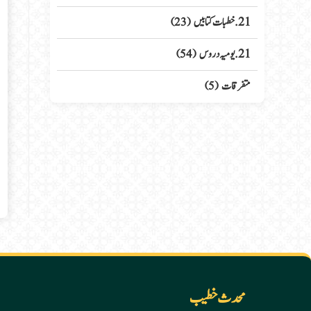
21. خطبات کتابیں
(23)
21. یومیہ دروس
(54)
متفرقات
(5)
محدث خطیب