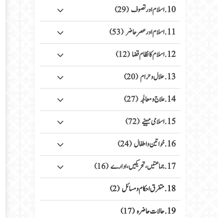
10. اسلام اور تصوف
(29)
11. اسلام اور عصر حاضر
(53)
12. اسلام کا نظام قضا
(12)
13. حلال وحرام
(20)
14. علاج ومعالجہ
(27)
15. اسلامی مہینے
(72)
16. خواتین واطفال
(24)
17. جماعتیں، تحریکیں، ادارے
(16)
18. متفرق احکام ومسائل
(2)
19. حالات حاضرہ
(17)