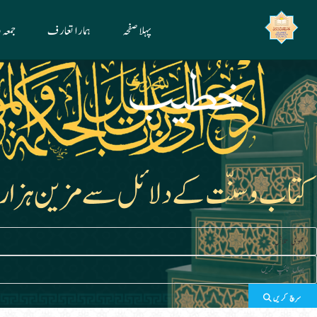
Ski
پہلا صفحہ
ہمارا تعارف
جمعہ
t
conten
سرچ کریں