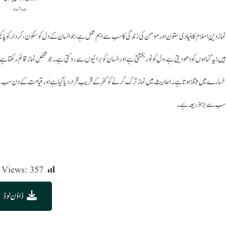
نماز دینِ اسلام کا بنیادی ستون اور مومن کی زندگی کا سب سے اہم عمل ہے، جو انسان کے دل کو سکون، کردار کو پاک
ہیں؛ یہ گناہوں کو دھو دیتی ہے، دل کو نور بخشتی ہے اور انسان کو برائیوں سے روکتی ہے۔ جو شخص نماز قائم رکھتا ہے 
خسارے میں مبتلا ہوتا ہے۔ احادیث میں نماز ترک کرنے کو کفر کے قریب قرار دیا گیا ہے اور قیامت کے دن سب سے پہ
سب سے بڑا ذریعہ ہے۔
 Views:
357
ڈاؤن لوڈ