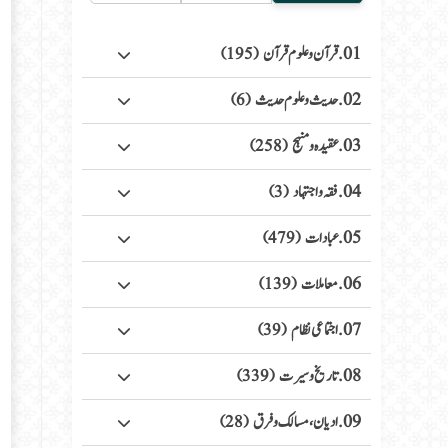
01. قرآن وعلوم قرآن
(195)
02. حدیث وعلوم حدیث
(6)
03. عقیدہ ومنہج
(258)
04. فقہ واجتہاد
(3)
05. عبادات
(479)
06. معاملات
(139)
07. اجتماعی نظام
(39)
08. تاریخ وسیرت
(339)
09. ادیان، مسالک وفرق
(28)