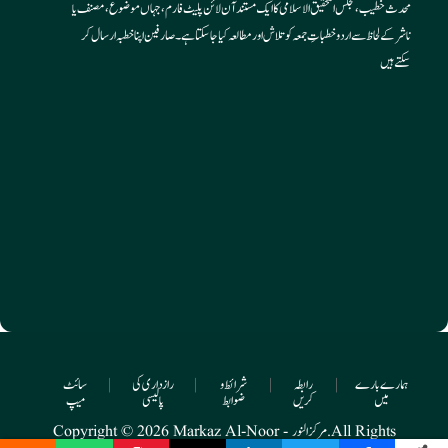
محدث خطیب، مجلس التحقیق الاسلامی کا ایک مستند آن لائن پلیٹ فارم، جہاں موضوع، مصنف یا
ناشر کے لحاظ سے اردو خطباتِ جمعہ کو تلاش اور مطالعہ کیا جا سکتا ہے۔ صارفین اپنا خطبہ ارسال کر
سکتے ہیں
ہمارے بارے
|
رابطہ
|
شرائط و
|
رازداری کی
|
سائٹ
میں
کریں
ضوابط
پالیسی
میپ
Copyright © 2026 Markaz Al-Noor - مرکز النور. All Rights
Reserved.