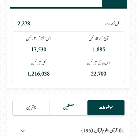
کل خطبات
2,278
آج کے قارئین
اس ہفتے کے قارئین
17,530
1,885
اس ماہ کے قارئین
کل قارئین
1,216,038
22,700
موضوعات
مصنفین
ناشرین
01. قرآن وعلوم قرآن
(195)