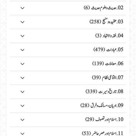
02. حدیث وعلوم حدیث
(6)
03. عقیدہ ومنہج
(258)
04. فقہ واجتہاد
(3)
05. عبادات
(479)
06. معاملات
(139)
07. اجتماعی نظام
(39)
08. تاریخ وسیرت
(339)
09. ادیان، مسالک وفرق
(28)
10. اسلام اور تصوف
(29)
11. اسلام اور عصر حاضر
(53)