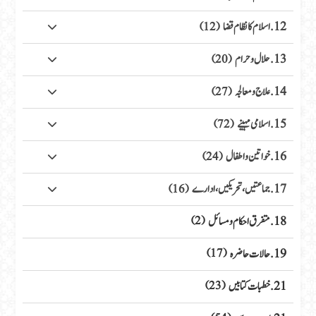
12. اسلام کا نظام قضا
(12)
13. حلال وحرام
(20)
14. علاج ومعالجہ
(27)
15. اسلامی مہینے
(72)
16. خواتین واطفال
(24)
17. جماعتیں، تحریکیں، ادارے
(16)
18. متفرق احکام ومسائل
(2)
19. حالات حاضرہ
(17)
21. خطبات کتابیں
(23)