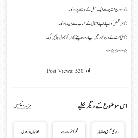
٭ سورج زمین سے ایک میل کے فاصلے پر ہو گا۔
٭ ہر شخص کو اپنے اپنے اعمال کے حساب سے پسینہ ہوگا۔
٭ قیامت کے دن عورتیں اپنے دودھ پیتے بچوں کو بھول جائیں گی۔
٭٭٭٭٭
Post Views:
530
اس موضوع کے دیگر خطبے
مزید دیکھیں
دنیا کی گرمی بمقابلہ
فکر آخرت سے
نشانیاں اور ہول