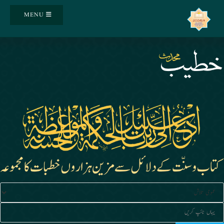
Ski
MENU
t
conten