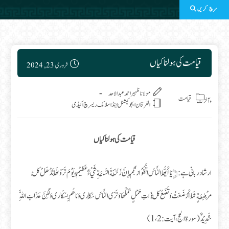
سرچ کریں
Post published:
قیامت کی ہولناکیاں
فروری 23, 2024
Post category:
مولانا ظہیر احمد عبدالاحد
قیامت
وآخرت
الفرقان ایجوکیشنل اینڈ اسلامک ریسرچ اکیڈمی
قیامت کی ہولناکیاں
ارشاد ربانی ہے: ﴿يَا أَيُّهَا النَّاسُ اتَّقُوْا رَبَّكُمْ إِنَّ زَلْزَلَةَ السَّاعَةِ شَيْءٌ عَظِيْمٌ، يَوْمَ تَرَوْنَهَا تَذْهَلْ كُلُّ
مُرْضِعَةٍ عَمَّا أَرْضَعَتْ وَتَضَعُ كُلُّ ذَاتِ حَمْلٍ حَمْلَهَا وَتَرَى النَّاسَ سُكَارٰى وَمَا هُم بِسُكَارٰى وَلَكِنَّ عَذَابَ اللَّهِ
شَدِیْدٌ (سورة الحج، آیت: 1،2)