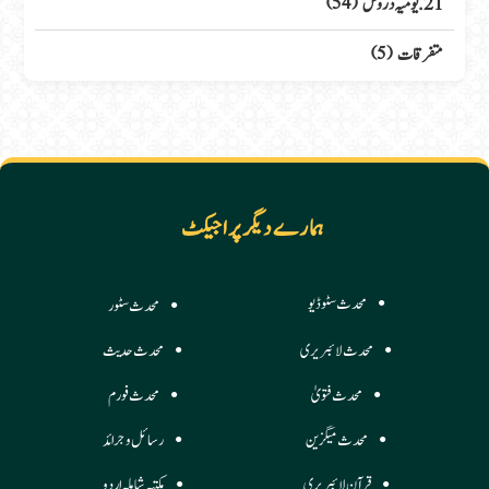
21. یومیہ دروس
(54)
متفرقات
(5)
ہمارے دیگر پراجیکٹ
محدث سٹوڈیو
محدث سٹور
محدث لائبریری
محدث حدیث
محدث فتویٰ
محدث فورم
محدث میگزین
رسائل وجرائد
قرآن لائبریری
مکتبہ شاملہ اردو