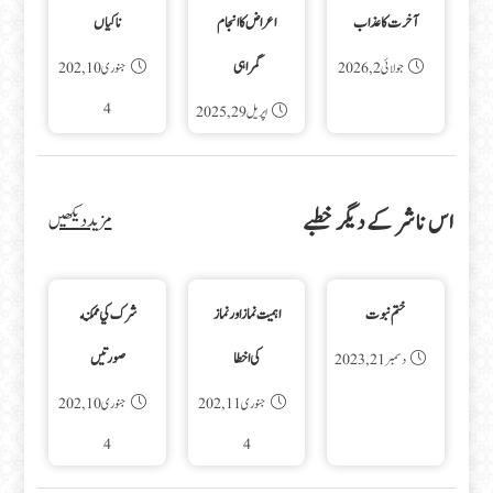
آخرت کا عذاب
اعراض کا انجام
ناکیاں
گمراہی
جولائی 2, 2026
جنوری 10, 202
4
اپریل 29, 2025
اس ناشر کے دیگر خطبے
مزید دیکھیں
ختم نبوت
اہمیت نماز اور نماز
شرك كي ممكنه
کی اخطا
صورتيں
دسمبر 21, 2023
جنوری 11, 202
جنوری 10, 202
4
4