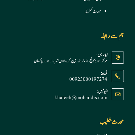
محدث گیلری
ہم سے رابطہ
ایڈریس:
مرکز النور: کالج روڈ، نزد غازی چوک، ٹاؤن شپ، لاہور ۔ پاکستان
فون:
00923000197274
Opens
ای میل:
khateeb@mohaddis.com
Opens
in
in
your
your
application
application
محدث خطیب