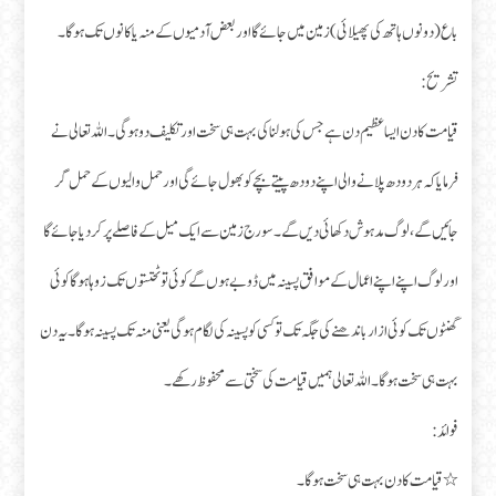
باع (دونوں ہاتھ کی پھیلائی) زمین میں جائے گا اور بعض آدمیوں کے منہ یا کانوں تک ہوگا۔
تشریح:
قیامت کا دن ایسا عظیم دن ہے جس کی ہولنا کی بہت ہی سخت اور تکلیف دو ہوگی۔ اللہ تعالی نے
فرمایا کہ ہر دودھ پلانے والی اپنے دودھ پیتے بچے کو بھول جائے گی اور حمل والیوں کے حمل گر
جائیں گے، لوگ مدہوش دکھائی دیں گے۔ سورج زمین سے ایک میل کے فاصلے پر کر دیا جائے گا
اور لوگ اپنے اپنے اعمال کے موافق پسینہ میں ڈوبے ہوں گے کوئی تو ٹخنتوں تک زوہا ہوگا کوئی
گھنٹوں تک کوئی ازار باندھنے کی جگہ تک تو کسی کو پسینہ کی لگام ہوگی یعنی منہ تک پسینہ ہوگا۔ یہ دن
بہت ہی سخت ہوگا۔ اللہ تعالی ہمیں قیامت کی سختی سے محفوظ رکھے۔
فوائد:
٭ قیامت کا دن بہت ہی سخت ہوگا۔