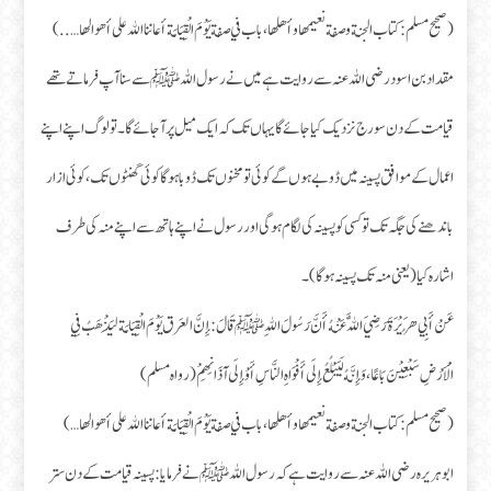
(صحیح مسلم: كتاب الجنة وصفة نعيمها وأهلها، باب في صفة يَوْمَ الْقِيَامَة أعاننا الله على أهوالها…..)
مقداد بن اسود رضی اللہ عنہ سے روایت ہے میں نے رسول اللہ ﷺ سے سنا آپ فرماتے تھے
قیامت کے دن سورج نزدیک کیا جائے گا یہاں تک کہ ایک میل پر آجائے گا۔ تو لوگ اپنے اپنے
اعمال کے موافق پسینہ میں ڈوبے ہوں گے کوئی تو مخنوں تک ڈوبا ہوگا کوئی گھنٹوں تک، کوئی ازار
باندھنے کی جگہ تک تو کسی کو پسینہ کی لگام ہو گی اور رسول نے اپنے ہاتھ سے اپنے منہ کی طرف
اشارہ کیا (یعنی منہ تک پسینہ ہو گا)۔
عَنْ أَبِي هُرَيْرَةَ رَضِيَ اللَّهُ عَنْهُ أَنَّ رَسُولَ اللهِ ﷺ قَالَ: إِنَّ العَرق يَوْمَ الْقِيَامَة لَيَذْهَبُ فِي
الْأَرْضِ سَبْعِيْنَ بَاعًا، وَإِنَّهُ لَيَبْلُعُ إِلَى أَفْوَاهِ النَّاسِ أَوْ إِلَى آذَانِهِمْ (رواه مسلم)
(صحیح مسلم: كتاب الجنة وصفة نعيمها وأهلها، باب في صفة يَوْمَ الْقِيَامَة أعاننا الله على أهوالها…)
ابو ہریرہ رضی اللہ عنہ سے روایت ہے کہ رسول اللہ ﷺ نے فرمایا: پسینہ قیامت کے دن ستر