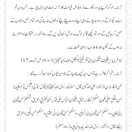
ترجمہ: لوگو! اپنے پروردگار سے ڈرو بلاشبہ قیامت کا زلزلہ بہت ہی بڑی چیز ہے۔ جس دن تم
اسے دیکھ لو گے ہر دودھ پلانے والی اپنے دودھ پیتے بچے کو بھول جائے گی اور تمام حمل والیوں کے
حمل گر جائیں گے اور تو دیکھے گا کہ لوگ مدہوش دکھائی دیں گے۔ حالانکہ در حقیقت وہ متوالے
نہ ہوں گے لیکن اللہ کا عذاب بڑا ہی سخت ہے۔
نیز فرمايا: ﴿فَكَيْفَ تَتَّقُونَ إِنْ كَفَرْتُمْ يَوْمًا يَّجْعَلُ الْوِلْدَانَ شِيْبًا﴾ (سورة مزمل، آيت: 17)
ترجمہ: تم اگر کافر رہے تو اس دن کیسے پناہ پاؤ گے جو دن بچوں کو بوڑھا کر دے گا۔
عنِ المِقْدَادِ بنِ الأسْوَدَ رَضِيَ اللَّهُ عَنْهُ قَالَ: سَمِعْتُ رَسُولَ اللَّهِ ﷺ يَقُوْلُ: تُدْنِى الشَّمْسُ يَوْمَ الْقِيَامَة
مِنَ الخَلْقِ حَتَّى تَكُونَ مِنْهُمْ كَمِقْدَارِ مِيْلٍ، فَيَكُوْنَ النَّاسُ عَلَى قَدْرِ أَعْمَالِهِمْ فِي الْعَرَقِ، فَمِنْهُمْ مَنْ يَّكُونُ
إِلٰى كَعْبَيْهِ، وَمِنْهُمْ مَنْ يَّكُونُ إِلى رُكْبَتَيْهِ، وَمِنْهُمْ مَنْ يَّكُونُ إِلَى حِقْوَيْهِ وَمِنْهُمْ مَن يُّلْجِمُهُ العَرَق
إِلْجَامًا، قَالَ: وَأَشَارَ رَسُولُ اللهِ الله بِيَدِهِ إِلَى فِيْهِ (رواه مسلم)