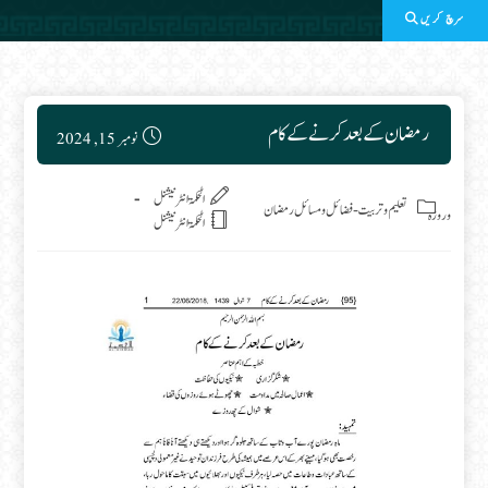
سرچ کریں
Post published:
رمضان کے بعد کرنے کے کام
نومبر 15, 2024
Post category:
الحکمۃ انٹرنیشنل
تعلیم وتربیت
-
فضائل ومسائل رمضان
وروزہ
الحکمۃ انٹرنیشنل