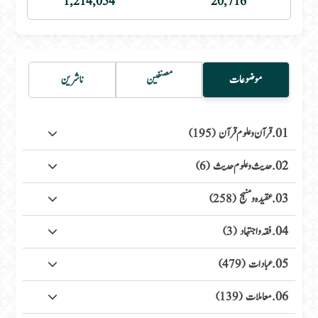
1,214,054
20,716
موضوعات
مصنفین
ناشرین
01. قرآن وعلوم قرآن
(195)
02. حدیث وعلوم حدیث
(6)
03. عقیدہ ومنہج
(258)
04. فقہ واجتہاد
(3)
05. عبادات
(479)
06. معاملات
(139)