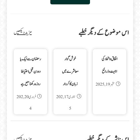
اس موضوع کے دیگر خطبے
مزید دیکھیں
اتفاق و اتحاد کی
خوش گوار
رمضان سے ایک یا
اہمیت و ذرائع
معاشرے میں
دو دن قبل احتیاطا
زبان کا کردار
روزہ رکھنا منع ہے
ستمبر 19, 2025
جنوری 17, 202
فروری 20, 202
4
5
اس ناشر کے دیگر خطبے
مزید دیکھیں