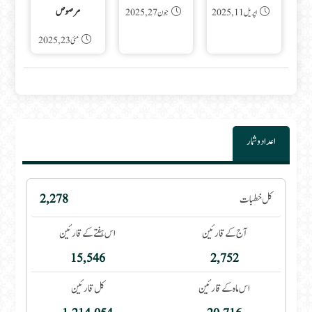
مرصوص
اپریل 11, 2025
جون 27, 2025
مئی 23, 2025
اعداد و شمار
کل خطبات
2,278
آج کے قارئین
اس ہفتے کے قارئین
15,546
2,752
اس ماہ کے قارئین
کل قارئین