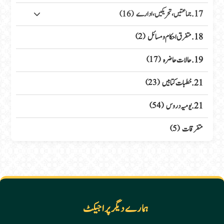
17. جماعتیں، تحریکیں، ادارے
(16)
18. متفرق احکام ومسائل
(2)
19. حالات حاضرہ
(17)
21. خطبات کتابیں
(23)
21. یومیہ دروس
(54)
متفرقات
(5)
ہمارے دیگر پراجیکٹ