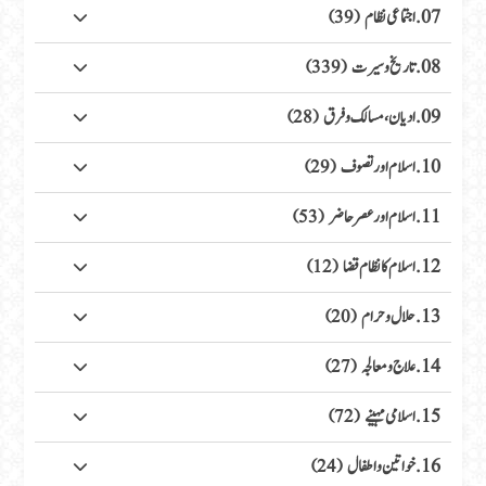
07. اجتماعی نظام
(39)
08. تاریخ وسیرت
(339)
09. ادیان، مسالک وفرق
(28)
10. اسلام اور تصوف
(29)
11. اسلام اور عصر حاضر
(53)
12. اسلام کا نظام قضا
(12)
13. حلال وحرام
(20)
14. علاج ومعالجہ
(27)
15. اسلامی مہینے
(72)
16. خواتین واطفال
(24)