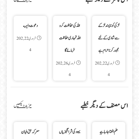
لڑکی کو ناپسند لڑکے
اللہ کی حفاظت کرو
دعوت ولیمه
سے شادی کے لئے
اللہ تمہاری حفاظت
فروری 22, 202
4
مجبور کرنا حرام ہے
فرمائے گا
فروری 22, 202
فروری 26, 202
4
4
اس مصنف کے دیگر خطبے
مزید دیکھیں
علم اٹھتا جا رہا ہےِ
یہود کی شر انگیزیاں
معرکہ حق بنیان