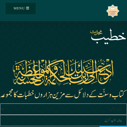
Ski
MENU
t
conten