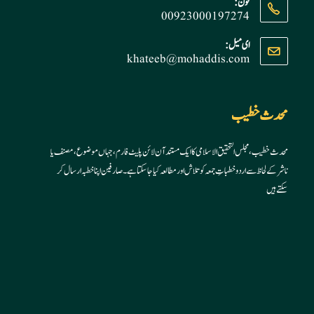
فون:
00923000197274
Opens
ای میل:
khateeb@mohaddis.com
Opens
in
in
your
your
application
application
محدث خطیب
محدث خطیب، مجلس التحقیق الاسلامی کا ایک مستند آن لائن پلیٹ فارم، جہاں موضوع، مصنف یا
ناشر کے لحاظ سے اردو خطباتِ جمعہ کو تلاش اور مطالعہ کیا جا سکتا ہے۔ صارفین اپنا خطبہ ارسال کر
سکتے ہیں