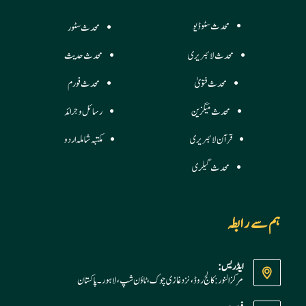
محدث سٹوڈیو
محدث سٹور
محدث لائبریری
محدث حدیث
محدث فتویٰ
محدث فورم
محدث میگزین
رسائل وجرائد
قرآن لائبریری
مکتبہ شاملہ اردو
محدث گیلری
ہم سے رابطہ
ایڈریس:
مرکز النور: کالج روڈ، نزد غازی چوک، ٹاؤن شپ، لاہور ۔ پاکستان