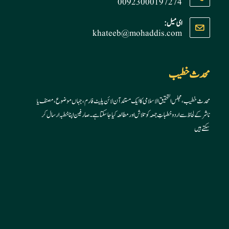
00923000197274
Opens
ای میل:
khateeb@mohaddis.com
Opens
in
in
your
your
application
application
محدث خطیب
محدث خطیب، مجلس التحقیق الاسلامی کا ایک مستند آن لائن پلیٹ فارم، جہاں موضوع، مصنف یا
ناشر کے لحاظ سے اردو خطباتِ جمعہ کو تلاش اور مطالعہ کیا جا سکتا ہے۔ صارفین اپنا خطبہ ارسال کر
سکتے ہیں