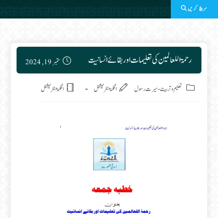
سرچ کریں
Post published:
رحمۃ اللعالمین کی تعلیمات اور بقائے انسانیت
ستمبر 19, 2024
Post category:
تعلیم وتربیت
-
سیرت رسول
الحکمۃ انٹرنیشنل
الحکمۃ انٹرنیشنل