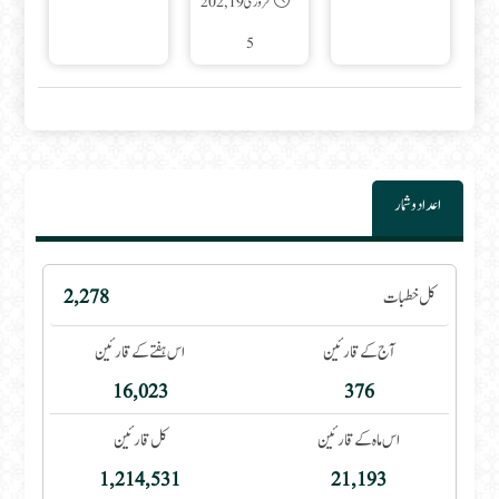
فروری 19, 202
5
اعداد و شمار
کل خطبات
2,278
آج کے قارئین
اس ہفتے کے قارئین
16,023
376
اس ماہ کے قارئین
کل قارئین
1,214,531
21,193