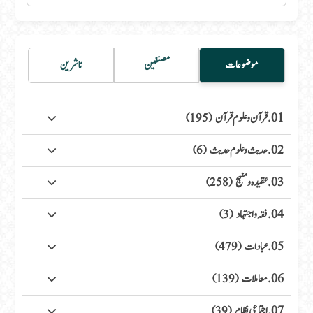
موضوعات
مصنفین
ناشرین
01. قرآن وعلوم قرآن
(195)
02. حدیث وعلوم حدیث
(6)
03. عقیدہ ومنہج
(258)
04. فقہ واجتہاد
(3)
05. عبادات
(479)
06. معاملات
(139)
07. اجتماعی نظام
(39)