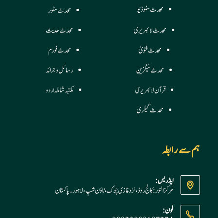
محدث سٹوڈیو
محدث سٹور
محدث لائبریری
محدث حدیث
محدث فتویٰ
محدث فورم
محدث میگزین
رسائل وجرائد
قرآن لائبریری
مکتبہ شاملہ اردو
محدث گیلری
ہم سے رابطہ
ایڈریس:
مرکز النور: کالج روڈ، نزد غازی چوک، ٹاؤن شپ، لاہور ۔ پاکستان
فون: