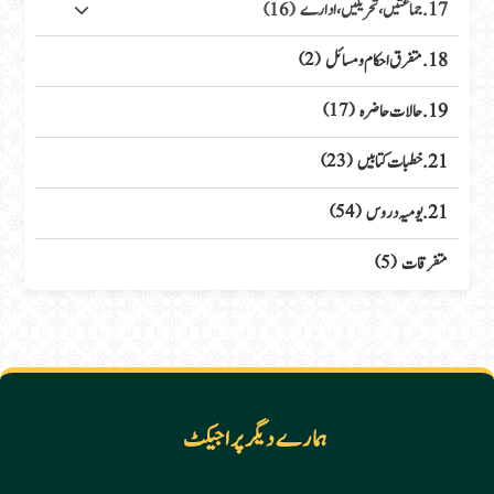
17. جماعتیں، تحریکیں، ادارے
(16)
18. متفرق احکام ومسائل
(2)
19. حالات حاضرہ
(17)
21. خطبات کتابیں
(23)
21. یومیہ دروس
(54)
متفرقات
(5)
ہمارے دیگر پراجیکٹ