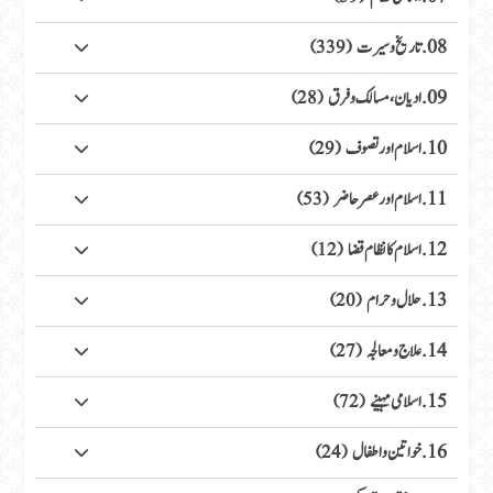
08. تاریخ وسیرت
(339)
09. ادیان، مسالک وفرق
(28)
10. اسلام اور تصوف
(29)
11. اسلام اور عصر حاضر
(53)
12. اسلام کا نظام قضا
(12)
13. حلال وحرام
(20)
14. علاج ومعالجہ
(27)
15. اسلامی مہینے
(72)
16. خواتین واطفال
(24)