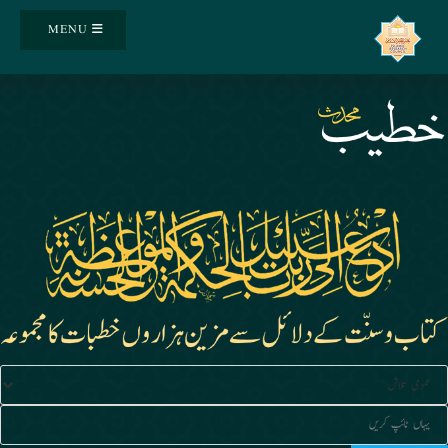
Ski
MENU
t
conten