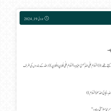
Post published:
جولائی 19, 2024
ہے۔
َّلَامُ عَلَى اللَّهِ مِنْ عِبَادِهِ، اَلسَّلَامُ عَلٰى فُلَانٍ وَفُلَانٍ)) . اللہ کے بندوں کی طرف
 فَإِنَّ اللهَ هُوَ السَّلَامُ))
ود سرا پا سلامتی ہے۔‘‘