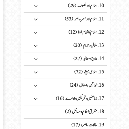
10. اسلام اور تصوف
(29)
11. اسلام اور عصر حاضر
(53)
12. اسلام کا نظام قضا
(12)
13. حلال وحرام
(20)
14. علاج ومعالجہ
(27)
15. اسلامی مہینے
(72)
16. خواتین واطفال
(24)
17. جماعتیں، تحریکیں، ادارے
(16)
18. متفرق احکام ومسائل
(2)
19. حالات حاضرہ
(17)