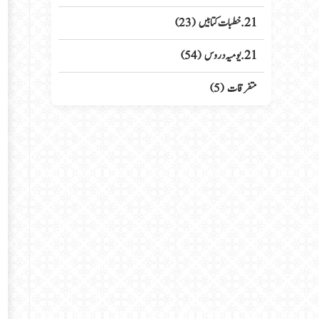
21. خطبات کتابیں
(23)
21. یومیہ دروس
(54)
متفرقات
(5)