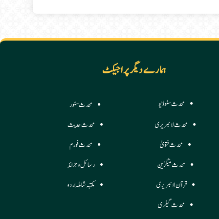
ہمارے دیگر پراجیکٹ
محدث سٹوڈیو
محدث سٹور
محدث لائبریری
محدث حدیث
محدث فتویٰ
محدث فورم
محدث میگزین
رسائل وجرائد
قرآن لائبریری
مکتبہ شاملہ اردو
محدث گیلری