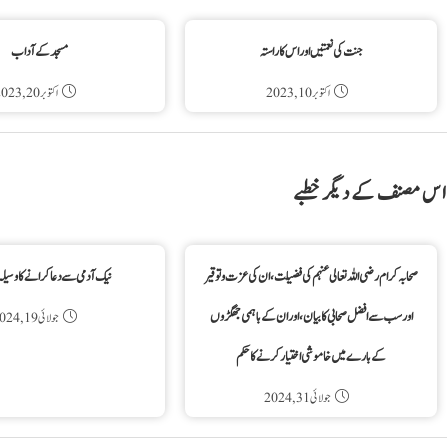
جنت کی نعمتیں اور اس کا راستہ
مسجد کے آداب
اکتوبر 10, 2023
اکتوبر 20, 2023
اس مصنف کے دیگر خطبے
صحابہ کرام رضی اللہ تعالی عنہم کی فضیلت، ان کی عزت و توقیر
نیک آدمی سے دعا کرانے کا وسیلہ
اور سب سے افضل صحابی کا بیان، اور ان کے باہمی جھگڑوں
جولائی 19, 2024
کے بارے میں خاموشی اختیار کرنے کا حکم
جولائی 31, 2024