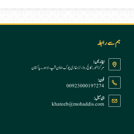
ہم سے رابطہ
ایڈریس:
مرکز النور: کالج روڈ، نزد غازی چوک، ٹاؤن شپ، لاہور ۔ پاکستان
فون:
00923000197274
Opens
ای میل:
khateeb@mohaddis.com
Opens
in
in
your
your
application
application