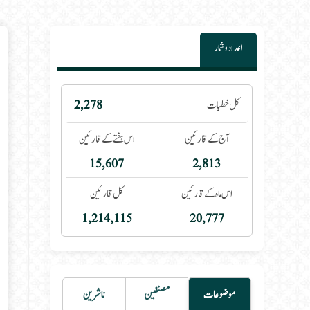
اعداد و شمار
 category:
کل خطبات
2,278
آج کے قارئین
اس ہفتے کے قارئین
15,607
2,813
اس ماہ کے قارئین
کل قارئین
1,214,115
20,777
موضوعات
مصنفین
ناشرین