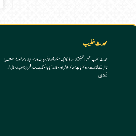
محدث خطیب
محدث خطیب، مجلس التحقیق الاسلامی کا ایک مستند آن لائن پلیٹ فارم، جہاں موضوع، مصنف یا
ناشر کے لحاظ سے اردو خطباتِ جمعہ کو تلاش اور مطالعہ کیا جا سکتا ہے۔ صارفین اپنا خطبہ ارسال کر
سکتے ہیں