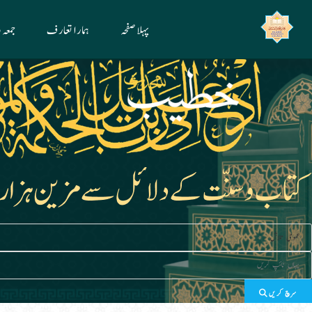
Ski
پہلا صفحہ
ہمارا تعارف
جمعہ
t
conten
سرچ کریں