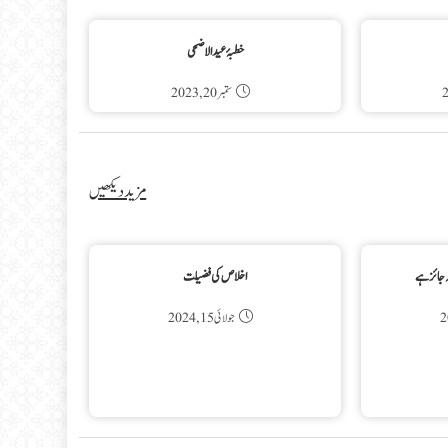
خطبۂ عید الاضحی
ستمبر 20, 2023
مزید دیکھیں
 جائز ہے
اخلاص کی فضیلت
جولائی 15, 2024