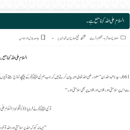
السلام علی اللہ کہنا منع ہے۔
Post
اصلاح معاشرہ
-
تعلیم وتربیت
شىخ صلاح بن محمد البدير
جامعہ بلال الاسلامیہ
السلام علی اللہ کہنا منع 
661۔ سیدنا عبد اللہ بن مسعود رضی اللہ تعالی عنہ بیان کرتے ہیں کہ جب ہم نبیﷺ کے پیچھے نماز پڑھتے تو یوں کہتے تھے: ((الس
سے اس پر سلامتی ہو۔ فلاں اور فلاں پر بھی سلامتی ہو۔“
تو نبیﷺ نے فرمایا: ((لَا تَقُولُوا: السَّلَامُ عَلَى اللهِ،
’’ایسا نہ کہو کہ اللہ پر سلامتی ہو، اللہ تو خ