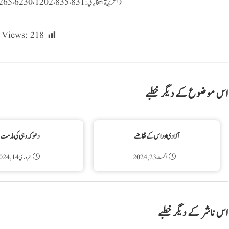
(أَخْرَجَةُ البُخَارِي: 831، 835، 1202، 6230، 6265، 6328، 7381، ومُسْلِمٌ:402)
 Views:
218
اس موضوع کے دیگر خطبے
آزادی اور اس کے تقاضے
دھوکہ دہی کی مذمت
اگست 23, 2024
فروری 14, 2024
اس ناشر کے دیگر خطبے