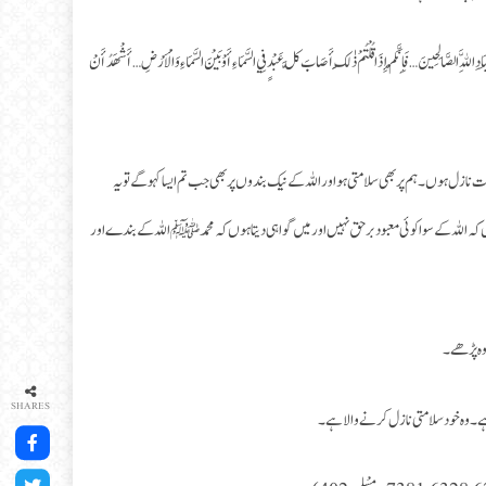
 اللَّهِ الصَّالِحِينَ … فَإِنَّكُمْ إِذَا قُلْتُمْ ذٰلِكَ أَصَابَ كُلَّ عَبْدٍ فِي السَّمَاءِ أَوْ بَيْنَ السَّمَاءِ وَالْأَرْضِ … أَشْهَدُ أَنْ
نازل ہوں۔ ہم پر بھی سلامتی ہو اور اللہ کے نیک بندوں پر بھی جب تم ایسا کہو گے تو یہ
 کہ اللہ کے سوا کوئی معبود برحق نہیں اور میں گواہی دیتا ہوں کہ محمد ﷺ اللہ کے بندے اور
 وہ پڑھے۔
SHARES
 ہے۔ وہ خود سلامتی نازل کرنے والا ہے۔