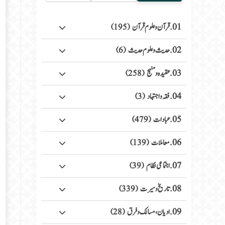
01. قرآن وعلوم قرآن
(195)
02. حدیث وعلوم حدیث
(6)
03. عقیدہ ومنہج
(258)
04. فقہ واجتہاد
(3)
05. عبادات
(479)
06. معاملات
(139)
07. اجتماعی نظام
(39)
08. تاریخ وسیرت
(339)
09. ادیان، مسالک وفرق
(28)