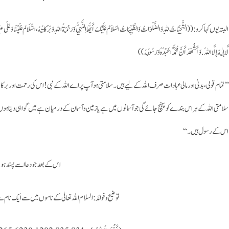
البتہ یوں کہا کرو: ((التَّحِيَّاتُ لِلهِ وَالضَّلَوَاتُ وَالطَّيِّبَاتُ السَلاَمُ عَلَيْكَ أَيُّهَا النَّبِيُّ وَرَحْمَةُ اللهِ وَبَرَكَاتُهُ، السَّلَامُ عَلَيْنَا وَعَلَى عِبَادِ
لَّا إِلٰهَ إِلَّا اللهُ . وَأَشْهَدُ أَنَّ مُحَمَّدًا عَبْدُهُ وَرَسُولُهُ))
’’تمام قولی، بدنی اور مالی عبادات صرف اللہ کے لیے ہیں۔ سلامتی ہو آپ پر اے اللہ کے نبی! اس کی رحمت اور برکات 
سلامتی اللہ کے ہر اس بندے کو پہنچ جائے گی جو آسمانوں میں ہے یا زمین و آسمان کے درمیان ہے میں گواہی دیتا ہوں
اس کے رسول ہیں۔“
اس کے بعد جو دعا اسے پسند ہو
توضیح و فوائد: السلام اللہ تعالیٰ کے ناموں میں سے ایک نام