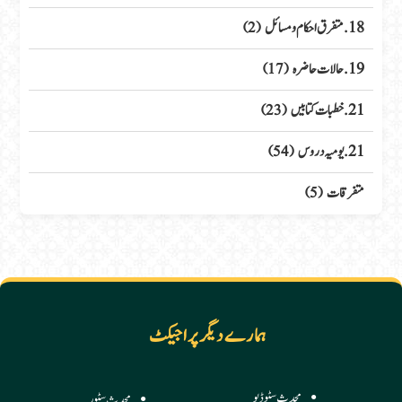
18. متفرق احکام ومسائل
(2)
19. حالات حاضرہ
(17)
21. خطبات کتابیں
(23)
21. یومیہ دروس
(54)
متفرقات
(5)
ہمارے دیگر پراجیکٹ
محدث سٹوڈیو
محدث سٹور