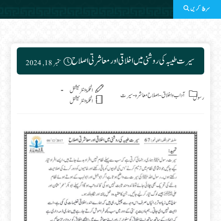
سرچ کریں
Post published:
سیرت طیبہ کی روشنی میں اخلاقی اور معاشرتی اصلاح
ستمبر 18, 2024
Post category:
الحکمۃ انٹرنیشنل
آداب واخلاق
-
اصلاح معاشرہ
-
سیرت
رسول
الحکمۃ انٹرنیشنل