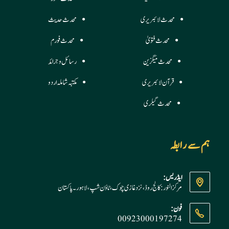
محدث لائبریری
محدث حدیث
محدث فتویٰ
محدث فورم
محدث میگزین
رسائل وجرائد
قرآن لائبریری
مکتبہ شاملہ اردو
محدث گیلری
ہم سے رابطہ
ایڈریس:
مرکز النور: کالج روڈ، نزد غازی چوک، ٹاؤن شپ، لاہور ۔ پاکستان
فون:
00923000197274