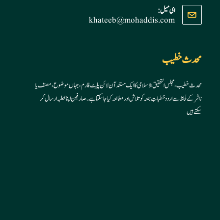
Opens
ای میل:
khateeb@mohaddis.com
Opens
in
in
your
your
application
application
محدث خطیب
محدث خطیب، مجلس التحقیق الاسلامی کا ایک مستند آن لائن پلیٹ فارم، جہاں موضوع، مصنف یا
ناشر کے لحاظ سے اردو خطباتِ جمعہ کو تلاش اور مطالعہ کیا جا سکتا ہے۔ صارفین اپنا خطبہ ارسال کر
سکتے ہیں