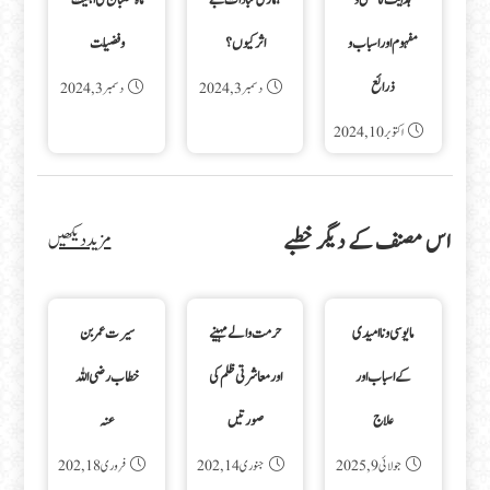
ہدایت کا معنی و
ہماری عبادات بے
ماہ شعبان کی اہمیت
مفہوم اور اسباب و
اثر کیوں؟
و فضیلت
ذرائع
دسمبر 3, 2024
دسمبر 3, 2024
اکتوبر 10, 2024
اس مصنف کے دیگر خطبے
مزید دیکھیں
مایوسی و نا امیدی
حرمت والے مہینے
سیرت عمر بن
کے اسباب اور
اور معاشرتی ظلم کی
خطاب رضی اللہ
علاج
صورتیں
عنہ
جولائی 9, 2025
جنوری 14, 202
فروری 18, 202