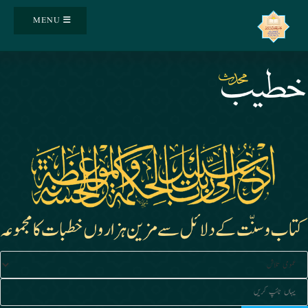
Ski
MENU
t
conten