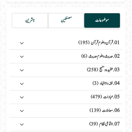
موضوعات
مصنفین
ناشرین
01. قرآن وعلوم قرآن
(195)
02. حدیث وعلوم حدیث
(6)
03. عقیدہ ومنہج
(258)
04. فقہ واجتہاد
(3)
05. عبادات
(479)
06. معاملات
(139)
07. اجتماعی نظام
(39)