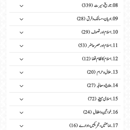
08. تاریخ وسیرت
(339)
09. ادیان، مسالک وفرق
(28)
10. اسلام اور تصوف
(29)
11. اسلام اور عصر حاضر
(53)
12. اسلام کا نظام قضا
(12)
13. حلال وحرام
(20)
14. علاج ومعالجہ
(27)
15. اسلامی مہینے
(72)
16. خواتین واطفال
(24)
17. جماعتیں، تحریکیں، ادارے
(16)