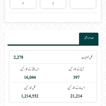
5
5
اعداد و شمار
کل خطبات
2,278
آج کے قارئین
اس ہفتے کے قارئین
16,044
397
اس ماہ کے قارئین
کل قارئین
1,214,552
21,214