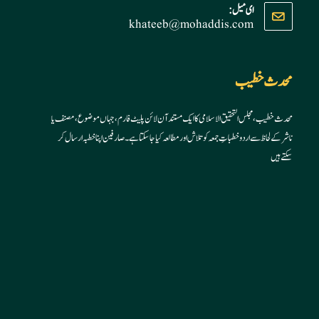
ای میل:
khateeb@mohaddis.com
Opens
in
in
your
your
application
application
محدث خطیب
محدث خطیب، مجلس التحقیق الاسلامی کا ایک مستند آن لائن پلیٹ فارم، جہاں موضوع، مصنف یا
ناشر کے لحاظ سے اردو خطباتِ جمعہ کو تلاش اور مطالعہ کیا جا سکتا ہے۔ صارفین اپنا خطبہ ارسال کر
سکتے ہیں