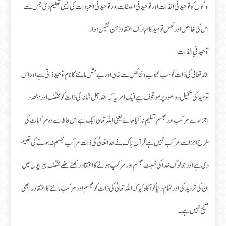
لوگوں کو تو حید فی الذات اور توحید فی الصفات اور توحید فی العبادات کی ایسی تعلیم دی جس سے
اس کی خالص اور مکمل تو حید کا مبارک اعتقاد ذہن نشین ہوا۔
توحيد في الذات
اللہ تعالی کی ذات کو سب عیوب ونقائص سے خالی اور بے مثل ماننے کا نام تو حید ذاتی ہے اور اس
توحید کی تکمیل دو امور پر موقوف ہے ایک امر یہ کہ اللہ جل شانہ کی ذات کو مختلف اور متعدد
اجزاء سے مرکب اور مجسم تسلیم نہ کیا جائے یعنی اللہ تعالی ایک ہے اس لحاظ سے وہ مرکبات کی
طرح اجزا سے مرکب نہیں ہے قرآن پاک نے خدا تعالیٰ کی ذات مرکب مجسم نہ ہونے کی تعلیم
دی ہے اور جو لوگ خدا کی نسبت مجسم اور مرکب ہونے کا اعتقاد رکھتے تھے مختلف پیرایوں میں
ان کی تردید کی اور تمام دنیا کو آگاہ کیا کہ اللہ تعالیٰ کی ذات کو مجسم اور مرکب ماننے کا اعتقاد را بھی
صحیح نہیں ہے۔