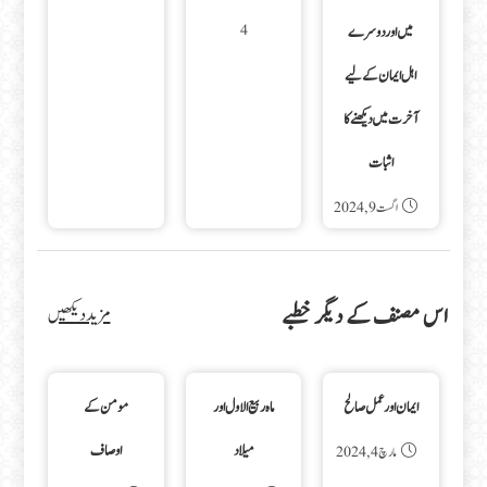
4
میں اور دوسرے
اہل ایمان کے لیے
آخرت میں دیکھنے کا
اثبات
اگست 9, 2024
اس مصنف کے دیگر خطبے
مزید دیکھیں
ایمان اور عمل صالح
ماہ ربیع الاول اور
مومن کے
میلاد
اوصاف
مارچ 4, 2024