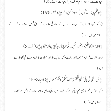
عبادت کے لائق ہوں تم صرف میری عبادت کرتے رہنا۔)
﴿وَاِلٰهُكُمْ إِلهُ وَاحِدٌ لَّا إِلَهَ إِلَّا هُوَ الرَّحْمَنُ الرَّحِيمُ﴾ (البقرة:163)
(لوگو! تمہارا صرف ایک ہی خدا ہے اس کے سوا کوئی عبادت کے لائق نہیں۔ وہ بہت رحم کرنے
والا بڑا مہربان ہے۔)
﴿وَقَالَ اللهُ لَا تَتَّخِذُوا اِلٰهَيْنِ اثْنَيْنِ إِنَّمَا هُوَ إِلَهٌ وَّاحِدٌ فَإِيَّايَ فَارْهَبُوْنِ﴾ (النحل:51)
(اور اللہ نے فرمایا دو معبود (خدا) نہ بناؤ بس وہ ایک ہی خدا عبادت کا حق دار ہے تم مجھ ہی سے
ڈرو)
﴿قُلْ إِنَّمَا يُوحٰى إِلَّى أَنَّمَا إِلٰهُكُمْ إِلَهٌ وَّاحِدٌ فَهَلْ أَنْتُمْ مُسْلِمُونَ﴾ (الانبياء:108)
(کہہ دو بس مجھے تو یہی حکم دیا گیا ہے کہ تمہارا صرف ایک ہی خدا عبادت کے لائق ہے تو اب
مسلمان بن جاؤ۔)