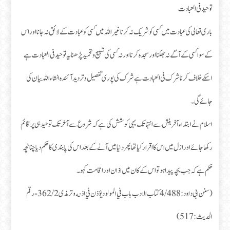
توحید فی العبادت
باری تعالی کی عبادت میں کسی کو شریک نہ کرنا غیر اللہ میں کسی کو عبادت کے لائق نہ جانا اور اس
کے سوا کسی کے آگے نہ جھکنا اور سجدہ کرنا اور نہ کسی کی تسبیح و تحمید پڑھنا یہ توحید فی العبادت ہے
اسکے خلاف کرنا شرک فی العبادت ہے شرک کی پوری تفصیل وتر دید آئندہ انشاء اللہ بیان کی
جائے گی۔
اسلام نے ابتداء آفرینش سے انتہا تک یہی کوشش کی ہے کہ شروع سے آخر تک توحید ہی پر قائم
رکھا جائے اور ازل میں اس کا اقرار کیا تھا پھر دنیا میں آنے کے بعد اس کی پابندی کا حکم دیا چنانچہ
حکم ہے کہ جب بچہ پیدا ہو تو اس کے کان میں اذان اور اقامت کہو۔
(سنن ابی داود:488/ 4 كتاب الادب باب في المولود يؤذن في اذنه و ترمذی 362/2- رقم
الحديث:517 )