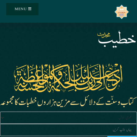
Ski
MENU
t
conten