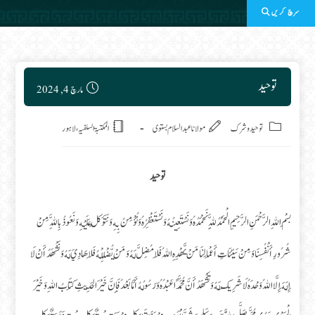
سرچ کریں
Post published:
توحید
مارچ 4, 2024
Post category:
توحید وشرک
مولانا عبدالسلام بستوی
المکتبۃ السلفیہ، لاہور
توحید
بسْمِ اللهِ الرَّحْمَنِ الرَّحِيمِ الْحَمْدُ لِلَّهِ نَحْمَدُهُ وَنَسْتَعِينُهُ وَنَسْتَغْفِرُهُ وَنُؤْمِنُ بِهِ وَنَتَوَكَلْ عَلَيْهِ وَنَعُوذُ بِاللَّهِ مِنْ
شُرُورِ أَنْفُسِنَا وَمِنْ سَيِّئَاتِ أَعْمَالِنَا مَنْ يَّهْدِهِ اللهُ فَلَامُضِلَّ لَهُ وَمَنْ يُّضْلِلْهُ فَلَا هَادِيَ لَهُ وَنَشْهَدُ أَنْ لَا
إِلَهَ إِلَّا اللهُ وَحْدَهُ لَا شَرِيكَ لَهُ وَتَشْهَدُ أَنَّ مُحَمَّدًا عَبْدُهُ وَرَسُولُهُ أَمَّا بَعْدُ فَإِنَّ خَيْرَ الْحَدِيثِ كِتَابُ اللهِ وَخَيْرَ