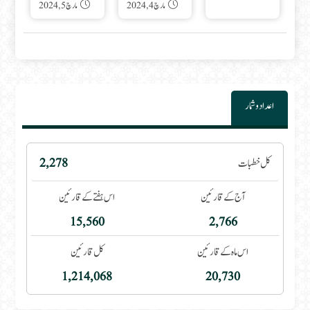
مارچ 4, 2024
مارچ 5, 2024
اعداد و شمار
کل خطبات
2,278
آج کے قارئین
اس ہفتے کے قارئین
15,560
2,766
اس ماہ کے قارئین
کل قارئین
1,214,068
20,730