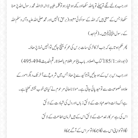
اور جب بولنے لگے تو پہلے تو یا اللہ سکھا اور کچھ ہوشیار ہو تو کلمہ طیبہ لا الہ الا اللہ محمد رسول اللہ پڑھنا
سکھاؤ جس کے معنی ہیں کہ اللہ کے سوا کوئی معبود (برحق) نہیں اور محمد صلی اللہ علیہ وآلہ وسلم اللہ
کے رسولﷺ ہیں۔( لم اجد)
پھر حکم ہوتا ہے کہ جب لڑکا لڑکی سات برس کی عمر کو پہنچ جائیں تو انہیں نماز پڑھاؤ۔
(ابو داؤد: 185/1 كتاب الصلاو. باب ما يؤمر الغلام بالصلاة رقم الحديث 494، 495)
اور جب دس برس کے ہو جائیں تو تاکید سے پڑھاؤ جس میں شروع سے آخر تک دیگر امور کے
علاوہ خصوصیت سے توحید پائی جاتی ہے۔ مولانا حالی مرحوم نے کیا ہی خوب نقشہ کھنچا ہے۔
ہے اک ذات واحد عبادت کے لائق زباں اور دل کی شہادت کے لائق
اس کی ہے سرکار خدمت کے لائق اس کے ہیں فرمان اطاعت کے لائق
لگاؤ تو لو اپنی اس سے لگاؤ جھکاؤ تو سر اس کے آگے جھکاؤ