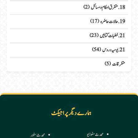
18. متفرق احکام ومسائل
(2)
19. حالات حاضرہ
(17)
21. خطبات کتابیں
(23)
21. یومیہ دروس
(54)
متفرقات
(5)
ہمارے دیگر پراجیکٹ
محدث سٹوڈیو
محدث سٹور