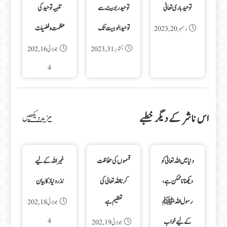
توحید باری تعالیٰ
توحید ربوبیت سے
تلبیہ توحید کی
توحید الوہیت تک
عظمت و فضیلت
دسمبر 20, 2023
اکتوبر 31, 2023
جولائی 16, 202
4
اس ناشر کے دیگر خطبے
مزید دیکھیں
دنیا میں اللہ تعالیٰ کو
قسموں کی حفاظت
غیر اللہ کے لیے
دیکھنا ناممکن ہے،
کرنا اللہ تعالی کی
نذر و نیاز کا بیان
رسول اللہ ﷺ
تعظیم ہے
جولائی 18, 202
4
کے لیے خواب
جولائی 19, 202