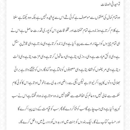
توحید فی الصفات
وہ تمام کمال کی صفتوں سے موصوف ہے کوئی شے اس سے پوشیدہ نہیں ہے بلکہ وہ دیکھتا ہے سنتا
ہے کلام کرتا ہے وہ زندہ ہے تمام ممکنات اور مخلوقات پر اس کو پوری قدرت حاصل ہے اس نے
ہی تمام چیزوں کو اپنے ارادے سے پیدا کیا ہے وہی زندہ کرتا ہے وہی مارتا ہے وہی قابل پرستش
ہے وہی لائق عبادت ہے وہی روزی دیتا ہے وہی دعا قبول کرتا ہے وہی عزت دیتا ہے وہی ذلت
دیتا ہے وہی مریضوں کو شفا دیتا ہے وہی مصیبتوں کو ٹالتا ہے وہ گناہ گاروں کو بخشنے والا ہے برائی
بھلائی دونوں کا پیدا کر نیوالا ہے لیکن نیکی سے راضی اور بدی سے نا خوش ہوتا ہے اس کا کوئی کام
حکمت سے خالی نہیں دو عالم کی حفاظت سے تھکتا نہیں نہ وہ سوتا ہے نہ وہ اونگھتا ہے اس نے سب
کو پیدا کیا ہے وہی جب چاہے گا سب کو فنا کر دے گا پھر سب کو قیامت کے دن پیدا کرے گا
اورحساب کتاب لے گا۔ نیک بندوں کو جنت میں اور بدوںکو دورخ میں داخل کرے گا۔