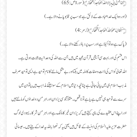
﴿وَمَا مِنْ إِلٰهٍ إِلَّا اللهُ الْوَاحِدُ الْقَهَّارُ﴾ (سورة ص: 65)
(اور وہ ایک خدا عبادت کے لائق ہے جو سب پر قابو پانے والا ہے۔)
﴿سُبْحَانَهُ هُوَ اللهُ الْوَاحِدُ الْقَهَّارُ﴾ (زمر: 4)
(پاک ہے وہ تو اکیلا ہے اور سب پر دباؤ رکھنے والا ہے۔)
اس قسم کی اور بہت سی آیتیں قرآن مجید میں ہیں جن سے اللہ کی وحدانیت ثابت ہوتی ہے۔
اللہ تعالی کو اس کی ذات وصفات کاملہ میں یکتا اور بے مثل ماننے کا نام توحید ہے ایسی توحید صرف
مذہب اسلام ہی میں پائی جاتی ہے چنانچہ دنیا میں اسلام کے سوا جتنے مذاہب ہیں یا تو ان میں
سرے سے توحید ہی نہیں ہے یا ہے تو ناقص۔ مثلاً مجوسی یزدان اور اہرمن دو خداؤں کو مانتے ہیں
اور اپنے اس عقیدے کی بنا پر کہتے ہیں کہ یزدان خیر کا مالک ہے اور اہر من شرکا ۔ یہودی لوگ
حضرت عزیر علیہ السلام کی ابنیت کے قائل ہیں یعنی یہ کہ نعوذ باللہ یہ خدا کے بیٹے ہیں۔ عیسائی