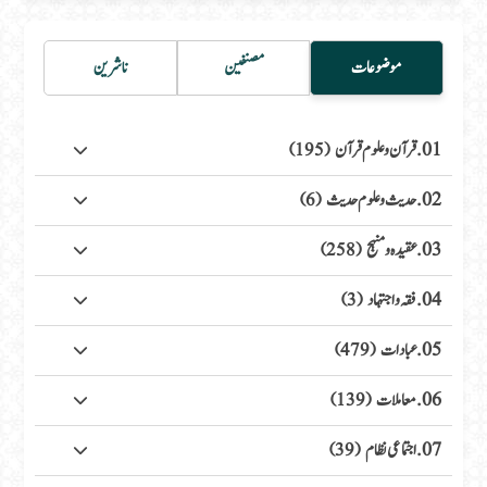
موضوعات
مصنفین
ناشرین
01. قرآن وعلوم قرآن
(195)
02. حدیث وعلوم حدیث
(6)
03. عقیدہ ومنہج
(258)
04. فقہ واجتہاد
(3)
05. عبادات
(479)
06. معاملات
(139)
07. اجتماعی نظام
(39)