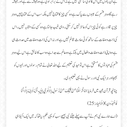
ہے ان باتوں میں اس کا کوئی ساتھی نہیں ہے نہ اس کے برابر کوئی ہے وہ ہمیشہ سے ہے اور ہمیشہ
رہے گا وہ ہر قسم کے عیبوں سے پاک ہے وہ کسی چیز کا محتاج نہیں بلکہ سب اس کے محتاج ہیں وہ ہر
چیز پر قادر ہے کوئی چیز اس کو عاجز نہیں کر سکتی۔ وہی غیب جانتا ہے وہ کسی کے مشابہ نہیں۔ اس
کی ذات وصفات کے ساتھ کوئی حادث قائم نہیں ہے اور نہ اس کی ذات وصفات میں حدوث ہی
ہے وہ اپنی ذات وصفات و افعال میں یکتا ہے وہ عالم سے جدا ہے وہ سب کا خالق ہے اس لیے وہ ہر
قسم کی عبادتوں کا مستحق ہے اس توحید کی تعلیم کے لیے اللہ تعالی نے تمام رسولوں اور نبیوں کو
بھیجا اور ہر ایک نبی اور رسول نے یہی تعلیم دی۔
چنانچہ قرآن مجید میں فرمایا: وَمَا أَرْسَلْنَا مِنْ قَبْلِكَ مِنْ رَّسُولٍ إِلَّا نُوحِي إِلَيْهِ أَنَّهُ لَا إِلَهَ إِلَّا أَنَا
فَاعْبُدُونِ) (الأنبياء:25)
(اے ہمارے نبی ہم نے آپ سے پہلے جتنے نبی بھیجے سب کو یہی حکم دیا تھا کہ میں ایک اکیلا ہی