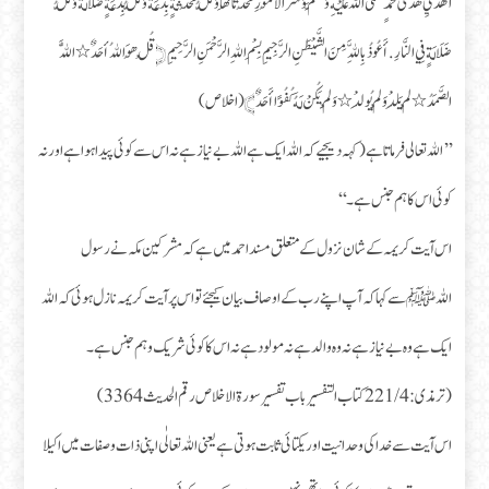
الْهَدْيِ هَدُى مُحَمَّدٍ صَلَّى اللَّهُ عَلَيْهِ وَسَلَّمَ وَشَرَّ الْأُمُورِ مُحْدَثَاتَهَا وَكُلُّ مُحْدَثَةٍ بِدْعَةٌ وَكُلُّ بِدْعَةٍ ضَلَالَةٌ وَكُلُّ
ضَلَالَةٍ فِي النَّارِ. أَعُوذُ بِاللَّهِ مِنَ الشَّيْطَنِ الرَّجِيمِ بِسْمِ اللهِ الرَّحْمَنِ الرَّحِيمِ ﴿ قُلْ هُوَ اللهُ أحَدٌ٭ اللَّهُ
الصَّمَدُ٭ لَمْ يَلِدْ وَلَمْ يُولَدْ٭ وَلَمْ يَكُنْ لَهُ كُفُوًا أَحَدٌ﴾ (اخلاص)
’’الله تعالی فرماتا ہے (کہہ دیجیے کہ اللہ ایک ہے اللہ بے نیاز ہے نہ اس سے کوئی پیدا ہوا ہے اور نہ
کوئی اس کا ہم جنس ہے۔ ‘‘
اس آیت کریمہ کے شان نزول کے متعلق مسند احمد میں ہے کہ مشرکین مکہ نے رسول
اللہﷺ سے کہا کہ آپ اپنے رب کے اوصاف بیان کیجئے تو اس پر آیت کریمہ نازل ہوئی کہ اللہ
ایک ہے وہ بے نیاز ہے نہ وه والد ہے نہ مولود ہے نہ اس کا کوئی شریک وہم جنس ہے۔
(ترمذی: 221/4 کتاب التفسير باب تفسير سورة الاخلاص رقم الحديث 3364)
اس آیت سے خدا کی وحدانیت اور یکتائی ثابت ہوتی ہے یعنی اللہ تعالٰی اپنی ذات وصفات میں اکیلا