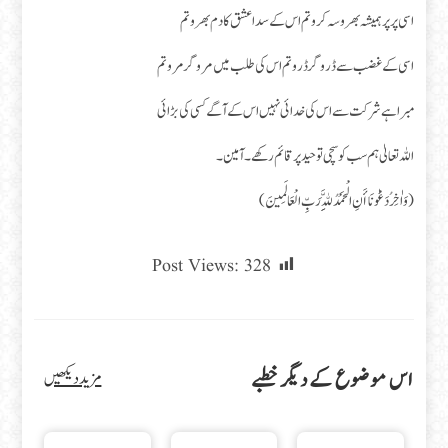
اسی پر پر ہمیشہ بھروسہ کروتم اس کے سدا عشق کا دم بھرو تم
اسی کے غضب سے ڈروگر ڈرو تم اس کی طلب میں مرو گر مرو تم
مبرا ہے شرکت سے اس کی خدائی نہیں اس کے آگے کسی کی بڑائی
اللہ تعالیٰ ہم سب کو سچی توحید پر قائم رکھے۔ آمین۔
(وَاٰخِرُ دَعْوٰنَا أَنِ الْحَمْدُ لِلَّهِ رَبِّ الْعَالَمِينَ)
Post Views:
328
اس موضوع کے دیگر خطبے
مزید دیکھیں