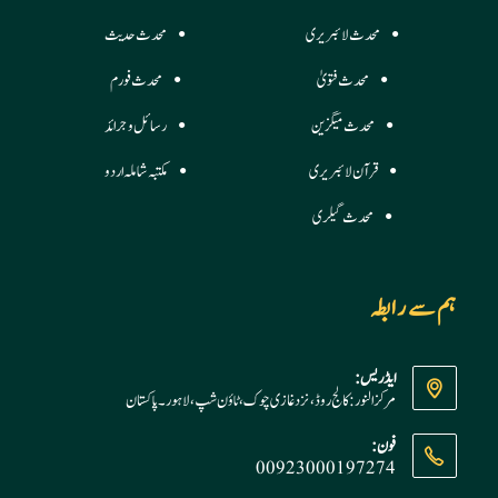
محدث لائبریری
محدث حدیث
محدث فتویٰ
محدث فورم
محدث میگزین
رسائل وجرائد
قرآن لائبریری
مکتبہ شاملہ اردو
محدث گیلری
ہم سے رابطہ
ایڈریس:
مرکز النور: کالج روڈ، نزد غازی چوک، ٹاؤن شپ، لاہور ۔ پاکستان
فون:
00923000197274
Opens