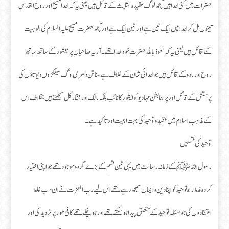
حضرات میں کئی خدا ہیں کچھ لوگ عقیدہ تثلیث کے قائل ہیں یعنی یہ کہ خدا مسیح اور روح القدس
تینوں مل کر خدا میں ایک تین ہے اور تین ایک ہے اور کچھ حضرت مسیح علیہ السلام کی الوہیت
کے قائل ہیں یعنی یہ کہ نعوذ باللہ حضرت خود خدا تھے۔ آریہ صاحبان پرمیشور کے ساتھ ساتھ
روح اور مادہ کے قائل ہیں جو خدائی شان کے خلاف ہے سناتن دھرمی لوگ سینکڑوں دیوتاؤں کی
پرستش کے قائل اور پرہمابشن مہادیو کو ایشور کا نائب بلکہ مالک اور مختار کل سمجھتے ہیں بخلاف اس
کے مذہب اسلام میں عقیدہ توحید کی بہت اہمیت اور تاکید ہے۔
توحید کی قسمیں
رسول اللہﷺ کے زمانہ رسالت میں یہی تین قسم کے بڑے گروہ موجود تھے جو اپنی اختیار
کردہ غلط راہ توحید کو اپنا دین وایمان سمجھ رہے تھے اس لیے رب العزت نے ان سب غلط
اعتقادوں کی جو مسئلہ توحید کے متعلق پیدا ہو سکتے تھے اور ہو چکے تھے کافی طور پر تردید کی اور