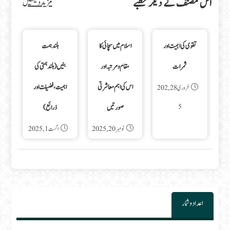
اس مصنف کے دیگر خطبے
مزید دیکھیں
تقوی کی اہميت اور
اسلام میں سچائی کا
بلند ہمت
ثمرات
مقام و مرتبہ اور
بنیں(بلند ہمتی کی
اس کی اہم معاشرتی
اہمیت،فضیلت اور
فروری 28, 202
5
صورتیں
ذرائع)
نومبر 20, 2025
اگست 1, 2025
اعداد و شمار