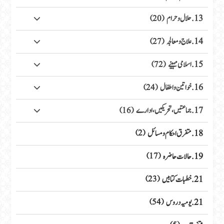
13. حلال وحرام
(20)
14. علاج ومعالجہ
(27)
15. اسلامی مہینے
(72)
16. خواتین واطفال
(24)
17. جماعتیں، تحریکیں، ادارے
(16)
18. متفرق احکام ومسائل
(2)
19. حالات حاضرہ
(17)
21. خطبات کتابیں
(23)
21. یومیہ دروس
(54)