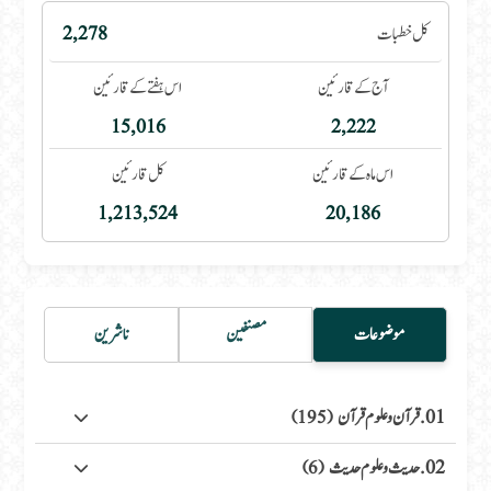
کل خطبات
2,278
آج کے قارئین
اس ہفتے کے قارئین
15,016
2,222
اس ماہ کے قارئین
کل قارئین
1,213,524
20,186
موضوعات
مصنفین
ناشرین
01. قرآن وعلوم قرآن
(195)
02. حدیث وعلوم حدیث
(6)