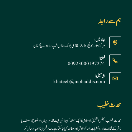
ہم سے رابطہ
ایڈریس:
مرکز النور: کالج روڈ، نزد غازی چوک، ٹاؤن شپ، لاہور ۔ پاکستان
فون:
00923000197274
Opens
ای میل:
khateeb@mohaddis.com
Opens
in
in
your
your
application
application
محدث خطیب
محدث خطیب، مجلس التحقیق الاسلامی کا ایک مستند آن لائن پلیٹ فارم، جہاں موضوع، مصنف یا
ناشر کے لحاظ سے اردو خطباتِ جمعہ کو تلاش اور مطالعہ کیا جا سکتا ہے۔ صارفین اپنا خطبہ ارسال کر