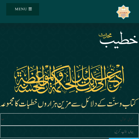
Ski
MENU
t
conten