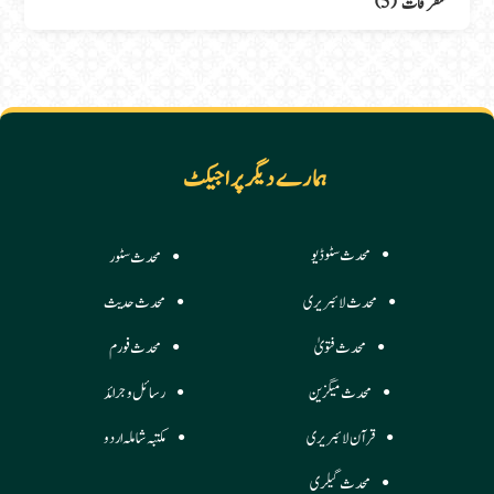
متفرقات
(5)
ہمارے دیگر پراجیکٹ
محدث سٹوڈیو
محدث سٹور
محدث لائبریری
محدث حدیث
محدث فتویٰ
محدث فورم
محدث میگزین
رسائل وجرائد
قرآن لائبریری
مکتبہ شاملہ اردو
محدث گیلری