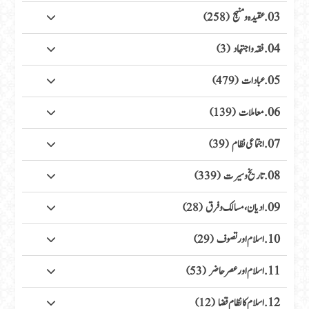
03. عقیدہ ومنہج
(258)
04. فقہ واجتہاد
(3)
05. عبادات
(479)
06. معاملات
(139)
07. اجتماعی نظام
(39)
08. تاریخ وسیرت
(339)
09. ادیان، مسالک وفرق
(28)
10. اسلام اور تصوف
(29)
11. اسلام اور عصر حاضر
(53)
12. اسلام کا نظام قضا
(12)