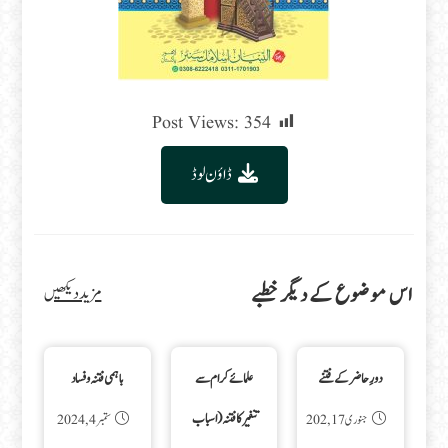
Post Views:
354
ڈاؤن لوڈ
اس موضوع کے دیگر خطبے
مزید دیکھیں
دورِ حاضر کے فتنے
علمائے کرام سے
باہمی فتنہ و فساد
تنفیر کا فتنہ(اسباب
جنوری 17, 202
ستمبر 4, 2024