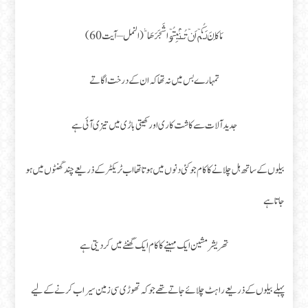
مَا كَانَ لَـكُمۡ اَنۡ تُـنۡۢبِتُوۡا شَجَرَهَا ؕ (النمل – آیت 60)
تمہارے بس میں نہ تھا کہ ان کے درخت اگاتے
جدید آلات سے کاشت کاری اور کھیتی باڑی میں تیزی آئی ہے
بیلوں کے ساتھ ہل چلانے کا کام جو کئی دنوں میں ہوتا تھا اب ٹریکٹر کے ذریعے چند گھنٹوں میں ہو
جاتا ہے
تھریشر مشین ایک مہینے کا کام ایک گھنٹے میں کر دیتی ہے
پہلے بیلوں کے ذریعے راہٹ چلائے جاتے تھے جو کہ تھوڑی سی زمین سیراب کرنے کے لیے