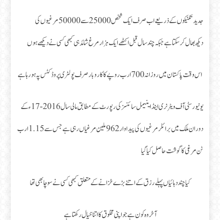
جدید تکنیکوں کے ذریعے اب صرف ایک شخص 25000 سے 50000 مرغیوں کی
دیکھ‌بھال کر سکتا ہے جبکہ چند سال قبل اکٹھے ایک ہزار مرغ شائد ہی کبھی کسی نے دیکھے ہوں
اس وقت پاکستان میں روزانہ 700ارب روپے کا کاروبار صرف پولٹری پروڈکٹس پہ ہو رہا ہے
یونیورسٹی آف ویٹرنری اینڈ اینیمل سائنسز کی رپورٹ کے مطابق مالی سال 2016-17ء کے
دوران ملک میں برائلر مرغیوں کی پیداوار 962 ملین مرغیاں رہی ہے جس سے 1.15 ارب
ٹن مرغی کا گوشت حاصل کیا گیا
کیا چند دہائیاں پہلے رزق کے اتنے بڑے خزانے کے متعلق کبھی کسی نے سوچا بھی تھا
آخر وہ کون ہے جو اپنی مخلوق کا اتنا خیال رکھتا ہے