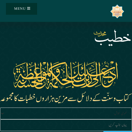
Ski
MENU
t
conten