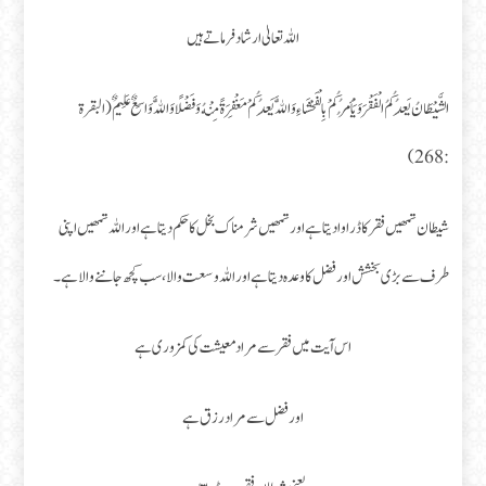
اللہ تعالیٰ ارشاد فرماتے ہیں
الشَّيْطَانُ يَعِدُكُمُ الْفَقْرَ وَيَأْمُرُكُمْ بِالْفَحْشَاءِ وَاللَّهُ يَعِدُكُمْ مَغْفِرَةً مِنْهُ وَفَضْلًا وَاللَّهُ وَاسِعٌ عَلِيمٌ (البقرة
: 268)
شیطان تمھیں فقر کا ڈراوا دیتا ہے اور تمھیں شرمناک بخل کا حکم دیتا ہے اور اللہ تمھیں اپنی
طرف سے بڑی بخشش اور فضل کا وعدہ دیتا ہے اور اللہ وسعت والا، سب کچھ جاننے والاہے۔
اس آیت میں فقر سے مراد معیشت کی کمزوری ہے
اور فضل سے مراد رزق ہے