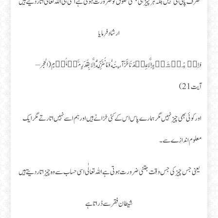
صرف پانی ہی نہیں بلکہ ہر چیز ہی جتنی مخلوق کو ضرورت ہوتی ہے اتنی ہی اللہ تعالٰی اتار دیتے ہیں
ارشاد فرمایا
وَاِنۡ مِّنۡ شَىۡءٍ اِلَّا عِنۡدَنَا خَزَآٮِٕنُهٗ وَمَا نُنَزِّلُهٗۤ اِلَّا بِقَدَرٍ مَّعۡلُوۡمٍ‏ (الحجر –
آیت 21)
اور کوئی بھی چیز نہیں مگر ہمارے پاس اس کے کئی خزانے ہیں اور ہم اسے نہیں اتارتے مگر ایک
معلوم اندازے سے۔
یعنی جس چیز کی جس وقت جتنی ضرورت ہوتی ہے اللہ تعالٰی اسی حساب سے وہ چیز اتار دیتے ہیں
شیطان فقر سے ڈراتا ہے