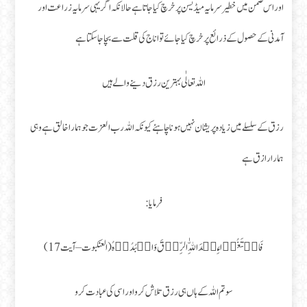
اور اس ضمن میں خطیر سرمایہ میڈیسن پر خرچ کیا جاتا ہے حالانکہ اگر یہی سرمایہ زراعت اور
آمدنی کے حصول کے ذرائع پر خرچ کیا جائے تو اناج کی قلت سے بچا جا سکتا ہے
اللہ تعالٰی بہترین رزق دینے والے ہیں
رزق کے سلسلے میں زیادہ پریشان نہیں ہونا چاہئے کیونکہ اللہ رب العزت جو ہمارا خالق ہے وہی
ہمارا رازق ہے
فرمایا :
فَابۡتَغُوۡا عِنۡدَ اللّٰهِ الرِّزۡقَ وَاعۡبُدُوۡهُ (العنكبوت – آیت 17)
سو تم اللہ کے ہاں ہی رزق تلاش کرو اور اسی کی عبادت کرو