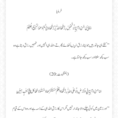
فرمایا
وَ كَاَيِّنْ مِّنْ دَآبَّةٍ لَّا تَحْمِلُ رِزْقَهَا اَللّٰهُ يَرْزُقُهَا وَ اِيَّاكُمْ وَ هُوَ السَّمِيْعُ الْعَلِيْمُ
’’کتنے ہی جانور ہیں جو اپنا رزق نہیںاُٹھائے پھرتے، اللہ ہی انہیں اور تمہیں رزق دیتا ہے وہ
سب کچھ سنتا اور سب کچھ جانتا ہے۔
(العنکبوت:20)
وَ مَا مِنْ دَآبَّةٍ فِي الْاَرْضِ اِلَّا عَلَى اللّٰهِ رِزْقُهَا وَ يَعْلَمُ مُسْتَقَرَّهَا وَ مُسْتَوْدَعَهَا كُلٌّ فِيْ كِتٰبٍ مُّبِيْنٍ
’’اور زمین میں کوئی چلنے والا جاندار نہیں مگر اس کا رزق اللہ ہی کے ذمہ ہے اور وہ اس کے قیام