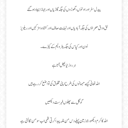
پیدل سفر اور اونٹوں، گھوڑوں کی جگہ گاڑیاں اور جہاز ایجاد ہو گئے
لق و دق صحراؤں کی جگہ آبادیاں اور نہایت صاف اور کشادہ سڑکیں اور ریلویز
اُون اور کپاس کی جگہ پٹرولیم کے کپڑے۔
ہر روز نیا پھل آتا ہے
اللہ تعالیٰ کیسے مہمانوں کی طرح اپنی مخلوق کی تواضع کررہے ہیں
گوگل سے پھلوں فہرست دیکھیں
اللہ کا کرم دیکھو، جو زمین پہلے دس من غلہ پیدا کرتی تھی اب سو من نکالتی ہے