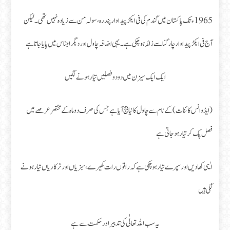
1965ء تک پاکستان میں گندم کی فی ایکڑ پیدا وار پندرہ ،سولہ من سے زیادہ نہیں تھی ۔ لیکن
آج فی ایکڑ پیداوار چار گنا سے زائد ہو چکی ہے ۔ یہی اضافہ چاول اور دیگر اجناس میں پایا جاتا ہے
ایک ایک سیزن میں دو دو فصلیں تیار ہونے لگیں
( ایڈوانس کائنات )کے نام سے چاول کا نیا بیج آیا ہے جس کی صرف دو ماہ کے مختصر عرصے میں
فصل پک کر تیار ہو جاتی ہے
ایسی کھادیں اور سپرے تیار ہو چکی ہے کہ راتوں رات کھیرے، سبزیاں اور ترکاریاں تیار ہونے
لگی ہیں
یہ سب اللہ تعالٰی کی تدبیر اور حکمت سے ہے