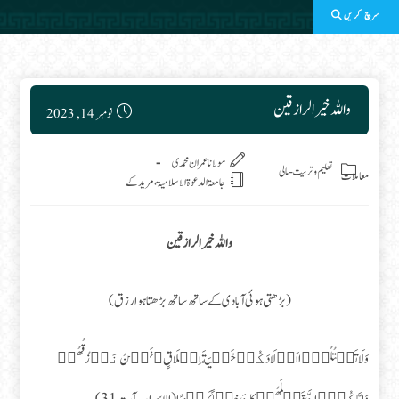
سرچ کریں
Post published:
واللہ خیر الرازقين
نومبر 14, 2023
Post category:
مولانا عمران محمدی
تعلیم وتربیت
-
مالی
معاملات
جامعۃ الدعوۃ الاسلامیۃ، مریدکے
واللہ خیر الرازقين
( بڑھتی ہوئی آبادی کے ساتھ ساتھ بڑھتا ہوا رزق )
وَلَا تَقۡتُلُوۡۤا اَوۡلَادَكُمۡ خَشۡيَةَ اِمۡلَاقٍ‌ؕ نَحۡنُ نَرۡزُقُهُمۡ