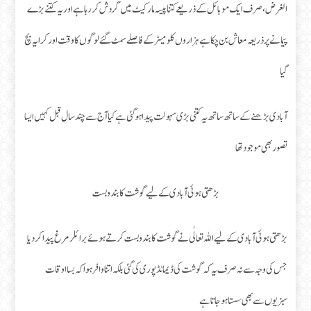
الغرض، صرف ایک موبائل کے ذریعے کتنا پیسہ مارکیٹ میں گردش کر رہا ہے اور یہ کتنے بڑے
پیمانے پر ذریعہ معاش بن چکا ہے ہزاروں کلومیٹر کے فاصلے سمٹ گئے لوگوں کا وقت اور کرایہ بچ
گیا
آبادی بڑھنے کے ساتھ ساتھ یہ کتنی بڑی سہولت پیدا ہو گئی ہے کیا آج سے چند سال قبل کہیں ایسا
تصور بھی موجود تھا
بڑھتی ہوئی آبادی کے لیے گوشت کا بندوبست
بڑھتی ہوئی آبادی کے لیے اللہ تعالٰی نے گوشت کا بندوبست کرتے ہوئے برائلر مرغ پیدا کردیا
جس کی وجہ سے نہ صرف یہ کہ گوشت کی ڈیمانڈ پوری کی گئی بلکہ اتنا وافر ہوا کہ بسا اوقات
سبزیوں سے بھی سستا ہو جاتا ہے