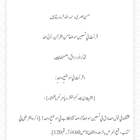
حسن بصری رحمہ اللہ فرماتے ہیں
قرأتُ في تسعين موضعاً من القرآن: أنَّ الله
قدَّرَ الأرزاقَ وضمنها لخلقه
وقرأتُ في موضعٍ واحدٍ:
{الشيطانُ يعدكم الفقر ويأمركم بالفحشاء}،
فشككنا في قول الصادق في تسعين موضعاً ! وصدَّقنا الكاذبَ في موضعٍ واحد!. [ذكره القرطبي في
كتاب-قمع الحرص بالزهد والقناعة(ص60) الأثر رقم120].