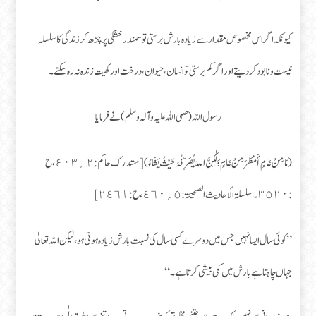
کیونکہ اگر اس مخصوص مقدار سے زیادہ بارش برستی تو سمندر خشکی پر چڑھ کر زندگی کا سلسلہ
نیست و نابود کردیتے اور اگر کم برستی تو انسان، حیوان، درخت اور کھیت زندہ نہ رہ سکتے۔
رسول اللہ (صلی اللہ علیہ وآلہ وسلم) نے فرمایا
( مَا مِنْ عَامٍ أَمْطَرَ مِنْ عَامٍ وَلٰکِنَّ اللّٰہَ یُصَرِّفُہُ حَیْثُ یَشَاءُ) [ مستدرک حاکم : ٢؍٤٠٣، ح
: ٣٥٢٠۔ سلسلۃ الأحادیث الصحیحۃ : ٥؍٤٦٠، ح : ٢٤٦١ ]
” کوئی سال ایسا نہیں جس میں دوسرے کسی سال کی نسبت بارش زیادہ ہوتی ہو، لیکن اللہ تعالیٰ
جہاں چاہتا ہے بارش میں کمی بیشی کرتا ہے۔ “