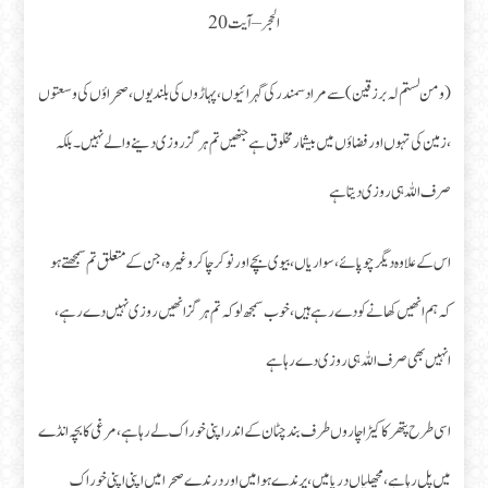
الحجر – آیت 20
( ومن لستم لہ برزقین )سے مراد سمندر کی گہرائیوں، پہاڑوں کی بلندیوں ، صحراؤں کی وسعتوں
، زمین کی تہوں اور فضاؤں میں بیشمار مخلوق ہے جنھیں تم ہرگز روزی دینے والے نہیں۔ بلکہ
صرف اللہ ہی روزی دیتا ہے
اس کے علاوہ دیگر چوپائے، سواریاں، بیوی بچے اور نوکر چاکر وغیرہ، جن کے متعلق تم سمجھتے ہو
کہ ہم انھیں کھانے کو دے رہے ہیں، خوب سمجھ لو کہ تم ہرگز انھیں روزی نہیں دے رہے،
انہیں بھی صرف اللہ ہی روزی دے رہا ہے
اسی طرح پتھر کا کیڑا چاروں طرف بند چٹان کے اندر اپنی خوراک لے رہاہے، مرغی کا بچہ انڈے
میں پل رہا ہے ،مچھلیاں دریامیں ،پرندے ہوامیں اور درندے صحرا میں اپنی اپنی خوراک