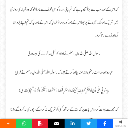
کہ اس کے بعد سب سے بڑا گناہ یہ ہے کہ تم اپنی اولاد کو اس خوف سے مار ڈالو کہ وہ تمہاری روزی
میں شریک ہو گی۔ میں نے پوچھا اس کے بعد کون سا؟ فرمایا کہ اس کے بعد یہ کہ تم اپنے پڑوسی
کی بیوی سے زنا کرو۔
رسول اللہ صلی اللہ علیہ وسلم نے اولاد کو قتل نہ کرنے کی بیعت لی
عبادہ بن صامت رضی اللہ عنہ بیان کرتے ہیں کہ رسول اللہ صلی اللہ علیہ وسلم نے فرمایا
بَايِعُونِي عَلَى أَنْ لَا تُشْرِكُوا بِاللَّهِ شَيْئًا، ‏‏‏‏‏‏وَلَا تَسْرِقُوا، ‏‏‏‏‏‏وَلَا تَزْنُوا، ‏‏‏‏‏‏وَلَا تَقْتُلُوا أَوْلَادَكُمْ (بخاری)
کہ مجھ سے بیعت کرو اس بات پر کہ اللہ کے ساتھ کسی کو شریک نہ کرو گے، چوری نہ کرو گے، زنا
نہ کرو گے، اپنی اولاد کو قتل نہ کرو گے
SHARES