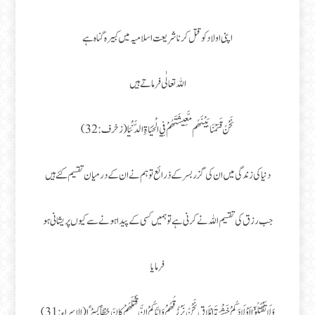
اپنی اولاد کو قتل کرنا شریعت اسلامیہ میں کبیرہ گناہ ہے
اللہ تعالٰی فرماتے ہیں
نَحْنُ قَسَمْنَا بَيْنَهُم مَّعِيشَتَهُمْ فِي الْحَيَاةِ الدُّنْيَا (زخرف :32)
دنیا کی زندگی میں ان کی گزر بسر کے ذرائع تو ہم نے ان کے درمیان تقسیم کئے ہیں
جب رزق کی تقسیم اللہ نے کرنی ہے تو ہمیں کسی کے پیدا ہونے سے کیوں پریشانی ہو
فرمایا
وَ لَا تَقْتُلُوْۤا اَوْلَادَكُمْ خَشْيَةَ اِمْلَاقٍ نَحْنُ نَرْزُقُهُمْ وَ اِيَّاكُمْ اِنَّ قَتْلَهُمْ كَانَ خِطْاً كَبِيْرًا (الاسراء:31)