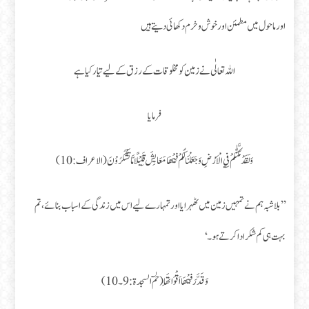
اورماحول میں مطمئن اورخوش وخرم دکھائی دیتے ہیں
اللہ تعالٰی نے زمین کو مخلوقات کے رزق کے لیے تیار کیا ہے
فرمایا
وَلَقَدْ مَكَّنّٰكُمْ فِي الْاَرْضِ وَجَعَلْنَا لَكُمْ فِيْهَا مَعَايِشَ قَلِيْلًا مَّا تَشْكُرُوْنَ (الاعراف:10)
’’بلاشبہ ہم نے تمہیں زمین میں ٹھہرایا اور تمہارے لیے اس میں زندگی کے اسباب بنائے، تم
بہت ہی کم شکر ادا کرتے ہو۔‘
وَ قَدَّرَ فِيْهَا اَقْوَاتَهَا (حٰمٓ السجدۃ: 9۔10)