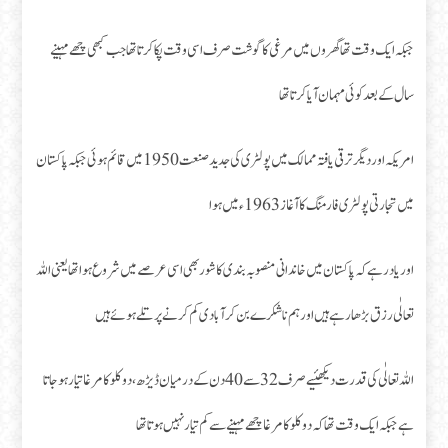
جبکہ ایک وقت تھا گھروں میں مرغی کا گوشت صرف اسی وقت پکا کرتا تھا جب کبھی چھے مہینے
سال کے بعد کوئی مہمان آیا کرتا تھا
امریکہ اور دیگر ترقی یافتہ ممالک میں پولٹری کی جدید صنعت 1950 میں قائم ہوئی جبکہ پاکستان
میں تجارتی پولٹری فارمنگ کا آغاز 1963ءمیں ہوا
اور یاد رہے کہ پاکستان میں خاندانی منصوبہ بندی کا شور بھی اسی عرصے میں شروع ہوا تھا یعنی اللہ
تعالٰی رزق بڑھا رہے ہیں اور ہم نا شکرے بن کر آبادی کم کرنے پر تلے ہوئے ہیں
اللہ تعالٰی کی قدرت دیکھئیے صرف 32 سے 40 دن کے درمیان ڈیڑھ، دو کلو کا مرغا تیار ہو جاتا
ہے جبکہ ایک وقت تھا کہ دو کلو کا مرغا چھے مہینے سے کم تیار نہیں ہوتا تھا