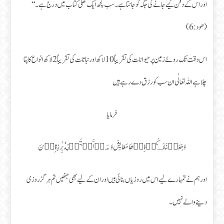
اور اس کے دفن کیے جانے کی جگہ کو جانتا ہے ۔سب کچھ ایک کھلی کتاب میں درج ہے ۔‘‘
(ھود:6)
اس وقت تک روئے زمین پر حیوانات کی تقریباً 10 لاکھ اور نباتات کی تقریباً2 لاکھ انواع کا پتا
چلا ہے اللہ تعالٰی ان سب کو رزق دے رہے ہیں
فرمایا
وَجَعَلۡنَا لَـكُمۡ فِيۡهَا مَعَايِشَ وَمَنۡ لَّسۡتُمۡ لَهٗ بِرٰزِقِيۡنَ
اور ہم نے تمہارے لیے اس میں روزیاں بنائی ہیں اور ان کے لیے بھی جنھیں تم ہرگز روزی
دینے والے نہیں۔