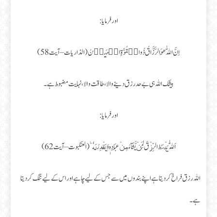
اور فرمایا :
اِنَّ اللّٰهَ هُوَ الرَّزَّاقُ ذُو الۡقُوَّةِ الۡمَتِيۡنُ (الذاريات – آیت 58)
بیشک اللہ ہی بےحد رزق دینے والا، طاقت والا، نہایت مضبوط ہے۔
اور فرمایا :
اَللّٰهُ يَبۡسُطُ الرِّزۡقَ لِمَنۡ يَّشَآءُ مِنۡ عِبَادِهٖ وَيَقۡدِرُ لَهٗ ؕ (العنكبوت – آیت 62)
اللہ رزق فراخ کردیتا ہے اپنے بندوں میں سے جس کے لیے چاہے اور اس کے لیے تنگ کردیتا
ہے۔