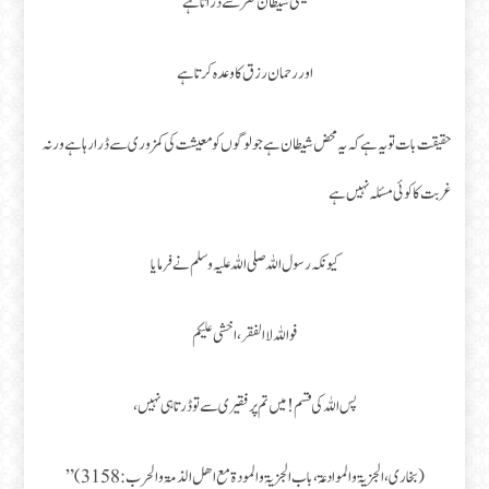
یعنی شیطان فقر سے ڈراتا ہے
اور رحمان رزق کا وعدہ کرتا ہے
حقیقت بات تو یہ ہے کہ یہ محض شیطان ہے جو لوگوں کو معیشت کی کمزوری سے ڈرا رہا ہے ورنہ
غربت کا کوئی مسئلہ نہیں ہے
کیونکہ رسول اللہ صلی اللہ علیہ و سلم نے فرمایا
فو اللہ لا الفقر، اخشی علیکم
پس اللہ کی قسم ! میں تم پر فقیری سے تو ڈرتا ہی نہیں،
(بخاری، الجزیۃ والموادعۃ، باب الجزیۃ والمودۃ مع اھل الذمۃ والحرب :3158)”