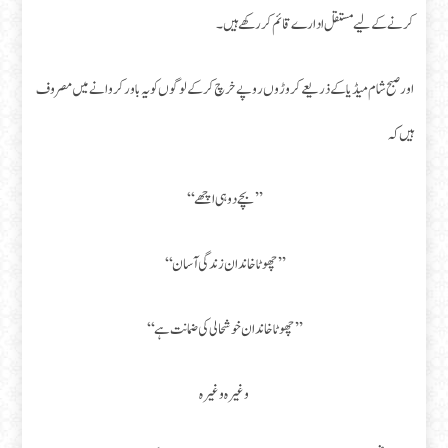
کرنے کے لیے مستقل ادارے قائم کر رکھے ہیں۔
اور صبح شام میڈیا کے ذریعے کروڑوں روپے خرچ کرکے لوگوں کو یہ باور کروانے میں مصروف
ہیں کہ
’’بچے دو ہی اچھے ‘‘
’’چھوٹا خاندان زندگی آسان ‘‘
’’چھوٹا خاندان خوشحالی کی ضمانت ہے‘‘
وغیرہ وغیرہ