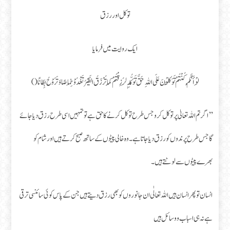
توکل اور رزق
ایک روایت میں فرمایا
لَوْ أَنَّکُمْ کُنْتُمْ تَوَکَّلُوْنَ عَلَی اللہِ حَقَّ تَوَکُّلِہٖ لَرُزِقْتُمْ کَمَا تُرْزَقُ الطَّیْرُ تَغْدُوْ خِمَاصًا وَتَرُوْحُ بِطَانًا ()
’’اگر تم اللہ تعالیٰ پر توکل کروجس طرح توکل کرنے کاحق ہے تو تمہیں اسی طرح رزق دیا جائے
گا جس طرح پرندوں کو رزق دیا جاتا ہے۔ وہ خالی پیٹوں کے ساتھ صبح کرتے ہیں اور شام کو
بھرے پیٹوں سے لوٹتے ہیں۔
انسان تو پھر انسان ہیں اللہ تعالٰی ان جانوروں کو بھی رزق دیتے ہیں جن کے پاس کوئی سائنسی ترقی
ہے نہ ہی اسباب و وسائل ہیں