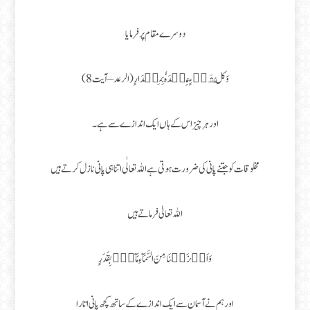
دوسرے مقام پر فرمایا
وَكُلُّ شَىۡءٍ عِنۡدَهٗ بِمِقۡدَارٍ‏ (الرعد – آیت 8)
اور ہر چیز اس کے ہاں ایک اندازے سے ہے۔
مخلوقات کو جتنے پانی کی ضرورت ہوتی ہے اللہ تعالٰی اتنا ہی پانی نازل کرتے ہیں
اللہ تعالیٰ فرماتے ہیں
وَاَنۡزَلۡنَا مِنَ السَّمَآءِ مَآءًۢ بِقَدَرٍ
اور ہم نے آسمان سے ایک اندازے کے ساتھ کچھ پانی اتارا