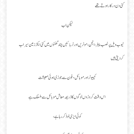
کئی دن درکار ہوتے تھے
لیکن اب
ٹیوب ویل پر نصب پیٹر، انجن، موٹریں اور ٹربائنیں چند گھنٹوں میں کئی ایکڑ زمین سیراب
کردیتی ہیں
کمپیوٹر اور موبائل-فون سے جوڑی ہوئی معیشت
اس وقت کروڑوں لوگوں کا ذریعہ معاش موبائل سے منسلک ہے
کوئی ایزی لوڈ کر رہا ہے،