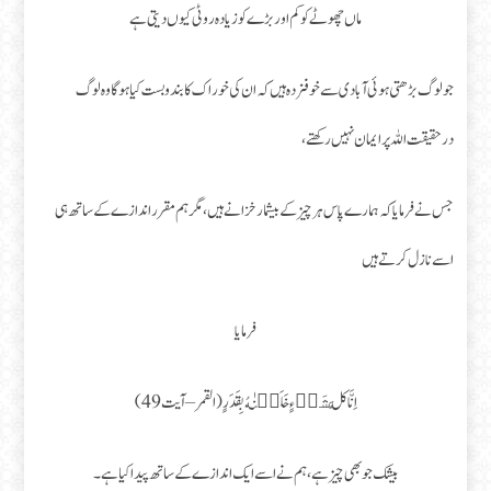
ماں چھوٹے کو کم اور بڑے کو زیادہ روٹی کیوں دیتی ہے
جو لوگ بڑھتی ہوئی آبادی سے خوفزدہ ہیں کہ ان کی خوراک کا بندوبست کیا ہوگا وہ لوگ
درحقیقت اللہ پر ایمان نہیں رکھتے،
جس نے فرمایا کہ ہمارے پاس ہر چیز کے بیشمار خزانے ہیں، مگر ہم مقرر اندازے کے ساتھ ہی
اسے نازل کرتے ہیں
فرمایا
اِنَّا كُلَّ شَىۡءٍ خَلَقۡنٰهُ بِقَدَرٍ (القمر – آیت 49)
بیشک جو بھی چیز ہے، ہم نے اسے ایک اندازے کے ساتھ پیدا کیا ہے۔