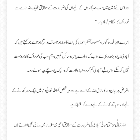
اور اس نے زمین میں سب طلبگاروں کے لیے ان کی ضرورت کے مطابق ٹھیک اندازے سے
خوراک کا انتظام فرما دیا، ۔‘‘
اس سے ان ملحد لوگوں، خصوصاً حکمرانوں کی بات کا غلط ہونا صاف واضح ہوتا ہے جو کہتے ہیں کہ
آبادی زیادہ بڑھ رہی ہے، جب کہ ہمارے پاس وسائل کم ہیں، ہم سب کی خوراک کا بندوبست
نہیں کرسکتے، اس لیے آبادی کم کرو، ضبط ولادت کرو، ایک یا دو بچے پیدا ہونے دو ۔
الغرض ہر جان دار کا رزق اللہ کے ذمے ہے اور ہر شخص کو اللہ تعالیٰ دنیا میں ایک منہ کھانے کے
لیے اور دو ہاتھ کمانے کے لیے دے کر بھیجتا ہے
اللہ تعالٰی بڑھتی ہوئی آبادی کی ضرورت کے مطابق اتنی ہی مقدار میں رزق بھی اتارتے ہیں