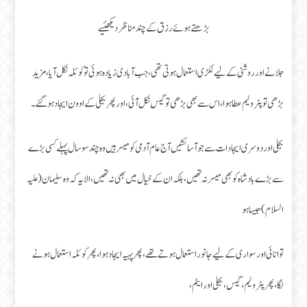
بڑھتے ہوئے رزق کے چند مناظر دیکھئیے
جلانے اور روشنی کے لیے لکڑی استعمال ہوتی تھی، جب آبادی زیادہ ہوئی تو کوئلہ نکل آیا، مزید
بڑھی تو پٹرولیم عطا ہوا، اس سے بھی بڑھی تو گیس نکل آئی،اور پھر بجلی کے اوون ایجاد ہوگئے۔
بجلی اور دوسری ایجادات سے جو آسائشیں آج عام آدمی کو میسر ہیں وہ چند سو سال پہلے کسی بڑے
سے بڑے بادشاہ کو بھی میسر نہ تھیں، بلکہ ان کے خیال میں بھی نہ تھیں، الا یہ کہ وہ سلیمان (علیہ
السلام) جیسا ہو
توانائی اور سواری کے لیے جانور استعمال ہوتے تھے، پھر پہیہ ایجاد ہوا، پھر کوئلہ استعمال ہونے
لگا، پھر پٹرولیم، گیس، بجلی اور ایٹم،