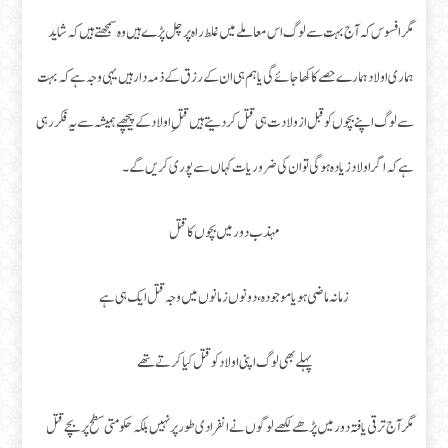
مگر افسوس کہ آج بہت سے لوگ اس معاملے میں غلط راہ پر چل پڑے ہیں وہ سمجھتے ہیں کہ شاید
ہماری اولاد ہمارے حصے کا کھا جائے گی یا ہم ہی ان کے رزق کے ذمہ دار ہیں یہی وجہ ہے کہ بہت
سے لوگ اپنے بچوں کو قبل از ولادت ہی قتل کر دیتے ہیں قتلِ اولاد کے پیچھے ہمیشہ سے یہ فکر رہی
ہے کہ اگر اولاد زیادہ ہوگی تو ان کی ضروریات کہاں سے پوری کریں گے ۔
مہذب دور میں بچوں کا قتل
زمانہ ماضی ہو یا موجودہ، دونوں زمانوں میں وجہ قتل ایک ہی ہے
پہلے بھی لوگ اپنی اولاد کو قتل کیا کرتے تھے
مگر آج ترقی یافتہ دور میں پڑھے لکھے لوگوں نے انفرادی طور پر نہیں بلکہ حکومتی سطح پر بچے قتل