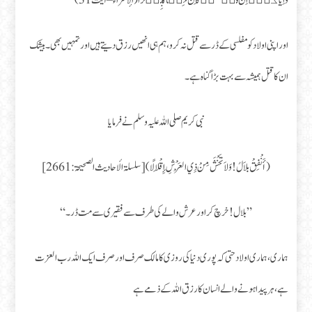
وَاِيَّاكُمۡ‌ؕ اِنَّ قَتۡلَهُمۡ كَانَ خِطۡاً كَبِيۡرًا (الإسراء – آیت 31)
اور اپنی اولاد کو مفلسی کے ڈر سے قتل نہ کرو، ہم ہی انھیں رزق دیتے ہیں اور تمہیں بھی۔ بیشک
ان کا قتل ہمیشہ سے بہت بڑا گناہ ہے۔
نبی کریم صلی اللہ علیہ و سلم نے فرمایا
( أَنْفِقْ بلاَلُ ! وَلاَ تَخْشَ مِنْ ذِي الْعَرْشِ إِقْلَالًا ) [سلسلۃ الأحادیث الصحیحۃ : 2661 ]
” بلال ! خرچ کر اور عرش والے کی طرف سے فقیری سے مت ڈر۔ “
ہماری، ہماری اولاد حتی کہ پوری دنیا کی روزی کا مالک صرف اور صرف ایک اللہ رب العزت
ہے، ہر پیدا ہونے والے انسان کا رزق اللہ کے ذمے ہے