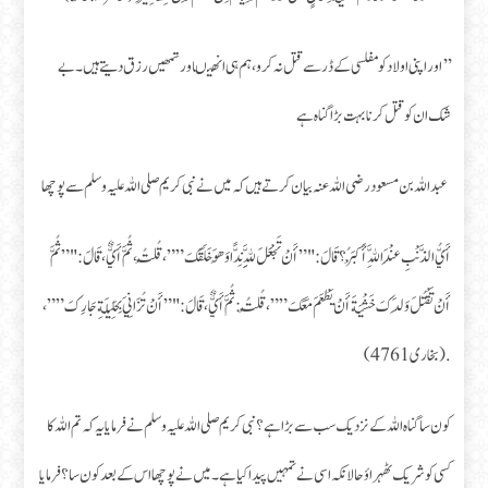
’’اور اپنی اولاد کو مفلسی کے ڈر سے قتل نہ کرو ، ہم ہی انھیںاور تمھیں رزق دیتے ہیں۔ بے
شک ان کو قتل کرنا بہت بڑا گناہ ہے
عبداللہ بن مسعود رضی اللہ عنہ بیان کرتے ہیں کہ میں نے نبی کریم صلی اللہ علیہ وسلم سے پوچھا
أَيُّ الذَّنْبِ عِنْدَ اللَّهِ أَكْبَرُ؟ قَالَ:‏‏‏‏ "”أَنْ تَجْعَلَ لِلَّهِ نِدًّا وَهُوَ خَلَقَكَ””، ‏‏‏‏‏‏قُلْتُ، ‏‏‏‏‏‏ثُمَّ أَيٌّ، ‏‏‏‏‏‏قَالَ:‏‏‏‏ "”ثُمَّ
أَنْ تَقْتُلَ وَلَدَكَ خَشْيَةَ أَنْ يَطْعَمَ مَعَكَ””، ‏‏‏‏‏‏قُلْتُ:‏‏‏‏ ثُمَّ أَيٌّ، ‏‏‏‏‏‏قَالَ:‏‏‏‏ "”أَنْ تُزَانِيَ بِحَلِيلَةِ جَارِكَ””،
‏‏‏‏‏‏. (بخاری 4761)
کون سا گناہ اللہ کے نزدیک سب سے بڑا ہے؟ نبی کریم صلی اللہ علیہ وسلم نے فرمایا یہ کہ تم اللہ کا
کسی کو شریک ٹھہراؤ حالانکہ اسی نے تمہیں پیدا کیا ہے۔ میں نے پوچھا اس کے بعد کون سا؟ فرمایا