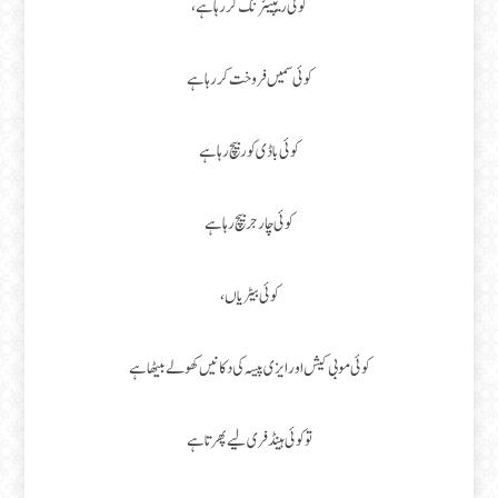
کوئی ریپیئرنگ کر رہا ہے،
کوئی سمیں فروخت کر رہا ہے
کوئی باڈی کور بیچ رہا ہے
کوئی چارجر بیچ رہا ہے
کوئی بیٹریاں ،
کوئی موبی کیش اور ایزی پیسہ کی دکانیں کھولے بیٹھا ہے
تو کوئی ہینڈ فری لیے پھرتا ہے