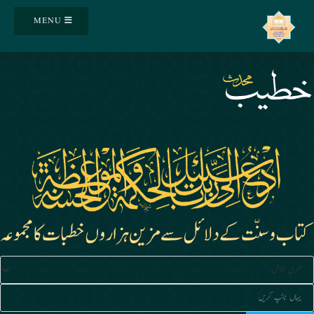
Ski
MENU
t
conten