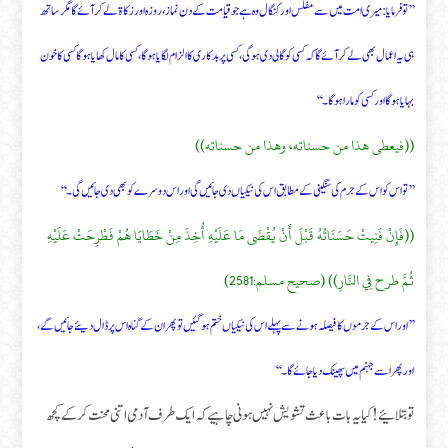
’’تو فرمایا: میری امت میں سے مفلس اور کنگال وہ ہے جو قیامت کے دن نماز، روزہ اور زکاۃ لے کر آئے گا مگر ساتھ
ہی یہ اعمال بھی لے کر آئے گا کہ کسی کو گالی دی ہوگی، کسی پر بدکاری کا الزام لگایا ہوگا، کسی کا مال کھایا ہوگا کسی کا خون
بہایا ہوگا اور کسی کو مارا ہوگا۔‘‘
((فيعطى هذا من حسناته، وهذا من حسناته))
’’تو اس کو اس کے جرم کی سنگینی کے مطابق اس کی نیکیاں دی جائیں گی اور اس دوسرے کو بھی دی جائیں گی۔‘‘
((فَإِنْ فَنِيتْ حَسَنَاتُهُ قَبْلَ أَنْ يُقْضَى مَا عَلَيْهِ أُخِذَ مِنْ خَطَايَا هُمْ فَطْرِحَتْ عَلَيْهِ
ثُمَّ طرح فِي النَّارِ)) (صحيح مسلم:2581)
’’اور اس کے جرموں کا فیصلہ ہونے سے پہلے اس کی نیکیاں ختم ہو گئیں تو پھر ان کے گناہ اس پر ڈال دیئے جائیں گے،
اور پھر اسے جہنم میں پھینک دیا جائے گا۔‘‘
تو بتلا ئیے! کیا یہ بات باعث تشویش نہیں ہونی چاہیے کہ ایک طرف آدمی اتنی محنت کر کے کچھ