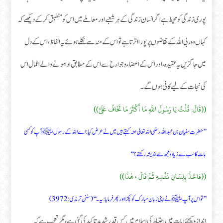
پوری زندگی کو محیط ہے اگر انسان زندگی کے ہر شعبے اور معاملے میں اس کو منطبق کر کے دیکھے کہ
کہاں وہ ربی اللہ کے تقاضوں پر پورا اترتا ہے تو اس کے منہ سے نکلے ہوئے یہ الفاظ ، اس کے دل
میں جاگزیں یہ عقیدہ، اور اس کے اعضاء وجوارح سے اس کے مطابق ادا ہونے والے اعمال اس
کی نجات کے لیے کافی ہوں گے۔
((قَالَ: قُلْتُ يَا رَسُولَ اللَّهِ مَا أَكْثَرَ مَا تَخَافُ عَلَىَّ))
’’حضرت سفیان بن عبد اللہ رضی اللہ تعالی عنہ کہتے ہیں میں نے عرض کیا: اے اللہ کے رسول ﷺ آپ کو کسی
بات کا سب سے زیادہ مجھ سے اندیشہ رکھتے؟‘‘
((فاخَذَ بِلِسَانِ نَفْسِهِ ثُمَّ قَالَ ، هٰذَا))
’’ تو اس پر آپ ﷺنے اپنی زبان مبارک کو پکڑا اور پھر فرمایا: یہ۔‘‘ (سننن ترمذی:3972)
اندازہ کیجئے ابات میں احتیاط کی اسلام میں کس قدر شدید تاکید کی گئی ہے، مگر تعجب ہے کہ