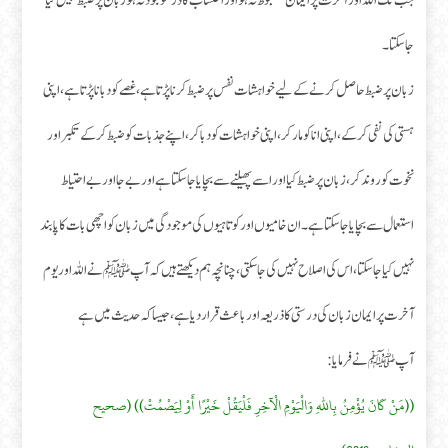
جب تک اللہ اور آخرت پر ایمان مضبوط نہ ہو اور احتساب کا ڈر موجود نہ ہو زبان پر ضبط نہیں کیا
جاسکتا۔
زبان پر ضبط حاصل کرنے کے لیے خواہشات نفس پر ضبط کرنا پڑتا ہے ، غصے کو دبانا پڑتا ہے ، اپنی
ہستی کی نفی کر کے ، اپنی انا کو مارکر ، اپنی خواہشات کو دبا کر ، اپنے جذبات کو ضبط کرکے تکبر اور
نخوت کو روند کر، زبان پر ضبط کیا اور اسے پھیلنے سے بچایا جاسکتا ہے اور بے جا اور بے احتیاط
استعمال سے بچایا جاسکتا ہے۔ ان خامیوں اور کوتاہیوں کی موجودگی میں زبان کو اچھی بات کا پابند
نہیں کیا جاسکتا ، اس کی اصلاح نہیں کی جاسکتی، چنانچہ ہم دیکھتے ہیں کہ آپﷺ نے اللہ اور یوم
آخرت پر ایمان زبان کی درستی کا ذریعہ اور باعث قرار دیا ہے ، جیسا کہ حدیث میں ہے
آپﷺ نے فرمایا:
((مَنْ كَانَ يُؤْمِنُ بِاللهِ وَالْيَوْمِ الْآخِرِ فَلْيَقُلْ خَيْرًا أَوْ لِيَصْمُتْ)) (صحيح