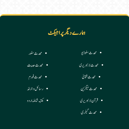
ہمارے دیگر پراجیکٹ
محدث سٹوڈیو
محدث سٹور
محدث لائبریری
محدث حدیث
محدث فتویٰ
محدث فورم
محدث میگزین
رسائل وجرائد
قرآن لائبریری
مکتبہ شاملہ اردو
محدث گیلری