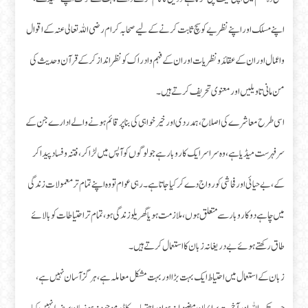
اپنے مسلک اور اپنے نظریے کو سچ ثابت کرنے کے لیے صحابہ کرام رضی اللہ تعالی عنہ کے اقوال
و اعمال اور ان کے عقائد و نظریات اور ان کے فہم و ادراک کو نظر انداز کر کے قرآن و حدیث کی
من مانی تاویلیں اور معنوی تحریف کرتے ہیں۔
اسی طرح معاشرے کی اصلاح ، ہمدردی اور خیر خواہی کی بنا پر قائم ہونے والے ادارے جن کے
سر فہرست میڈیا ہے، وہ سراسر ایک کاروبار ہے جو لوگوں کو آپس میں لڑا کر ، فتنہ و فساد پیدا کر
کے ، بے حیائی اور فحاشی کو رواج دے کر کیا جاتا ہے ۔ رہی عوام تو وہ اپنے تمام تر معمولات زندگی
میں چاہے دو کاروبار سے متعلق ہوں ، ملازمت ہو یا گھریلو زندگی ہو ، تمام تر احتیاطات کو بالائے
طاق رکھتے ہوئے بے دریغانہ زبان کا استعمال کرتے ہیں ۔
زبان کے استعمال میں احتیاط ایک بہت بڑا اور بہت مشکل معاملہ ہے ، ہرگز آسان نہیں ہے،