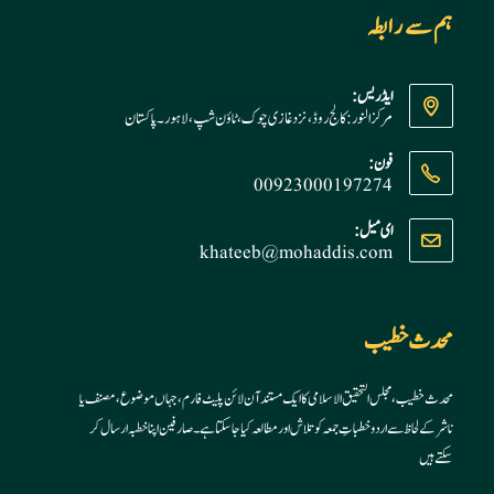
ہم سے رابطہ
ایڈریس:
مرکز النور: کالج روڈ، نزد غازی چوک، ٹاؤن شپ، لاہور ۔ پاکستان
فون:
00923000197274
Opens
ای میل:
khateeb@mohaddis.com
Opens
in
in
your
your
application
application
محدث خطیب
محدث خطیب، مجلس التحقیق الاسلامی کا ایک مستند آن لائن پلیٹ فارم، جہاں موضوع، مصنف یا
ناشر کے لحاظ سے اردو خطباتِ جمعہ کو تلاش اور مطالعہ کیا جا سکتا ہے۔ صارفین اپنا خطبہ ارسال کر
سکتے ہیں