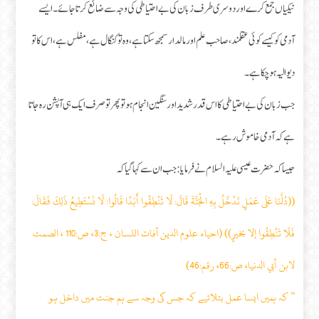
نیکیاں جمع کرے اور دوسری طرف زبان کی بے احتیاطی کی وجہ سے ضائع کرتا جائے۔ ایسے
آدمی کو کیسے کوئی عقلمند، صاحب علم اور مالدار سمجھ سکتا ہے، وہ تو کنگال ہے، مفلس ہے، اس کا تو
دیوالیہ ہو چکا ہے۔
جب زبان کی بے احتیاطی کا اس قدر شدید اور سنگین انجام ہو تو پھر تو صرف ایک ہی آپشن رہ جاتا
ہے کہ آدمی خاموش رہے۔
جیسا کہ حضرت عیسی علیہ السلام نے فرمایا: جب ان سے کہا گیا کہ
((دُلَّنَا عَلَى عَمَلٍ نَدْخُلُ بِهِ الْجَنَّةَ قَالَ: لَا تَنْطِقُوا أَبَدًا قَالُوا: لَا نَسْتَطِيعُ ذَلِكَ فَقَالَ:
فَلَا تَنْطِقُوا إلا بخيرٍ)) (احياء علوم الدين آفات اللسان ، ج:3، ص:110 ، الصمت
لابن أبي الدنيا، ص:66، رقم:46)
’’ کہ ہمیں ایسا عمل بتلائیے کہ جس کی وجہ سے ہم جنت میں داخل ہو