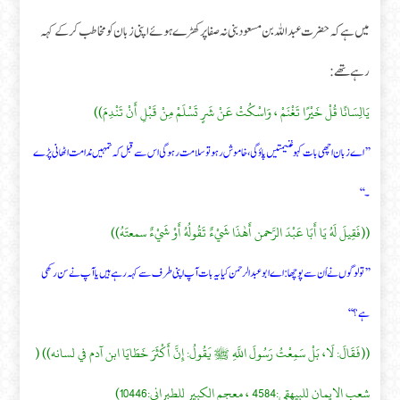
میں ہے کہ حضرت عبداللہ بن مسعود بنی نہ صفا پر کھڑے ہوئے اپنی زبان کو مخاطب کر کے کہہ
رہے تھے:
يَالِسَانًا قُلْ خَيْرًا تَغْنَمْ ، وَاسْكُتْ عَنْ شَرٍ تَسْلَمْ مِنْ قَبْلِ أَنْ تَنْدِمَ))
’’اے زبان اچھی بات کہو غنیمتیں پاؤ گی ، خاموش رہو تو سلامت رہو گی اس سے قبل کہ تمہیں ندامت اٹھانی پڑے
۔ ‘‘
((فَقِيلَ لَهُ يَا أَبَا عَبْدَ الرَّحمن أَهٰذَا شَيْءٌ تَقُولُهُ أَوْ شَيْءٌ سمعتَهُ))
’’تو لوگوں نے اُن سے پوچھا: اے ابو عبد الرحمن کیا یہ بات آپ اپنی طرف سے کہہ رہے ہیں یا آپ نے سن رکھی
ہے؟‘‘
((فَقَالَ: لَا، بَلْ سَمِعْتُ رَسُولَ اللَّهِ ﷺ يَقُولُ: إِنَّ أَكْثَرَ خَطَايَا ابن آدم في لسانه)) (
شعب الايمان للبيهقي:4584 ، معجم الكبير للطبراني:10446)