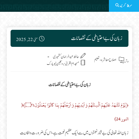
سرچ کریں
Post published:
زبان کی بے احتیاطی کے نقصانات
مئی 22, 2025
Post category:
حافظ عبدالرحمان کشمیری
اصلاح معاشرہ
-
تعلیم
وتربیت
مسجد ام القریٰ بروکلین نیویارک
زبان کی بے احتیاطی کے نقصانات
﴿یَّوْمَ تَشْهَدُ عَلَیْهِمْ اَلْسِنَتُهُمْ وَ اَیْدِیْهِمْ وَ اَرْجُلُهُمْ بِمَا كَانُوْا یَعْمَلُوْنَ۝۲۴﴾(
النور:24)
زبان اللہ تعالی کی بے شمار نعمتوں میں سے ایک عظیم نعمت ہے، اس کی ضرورت و افادیت