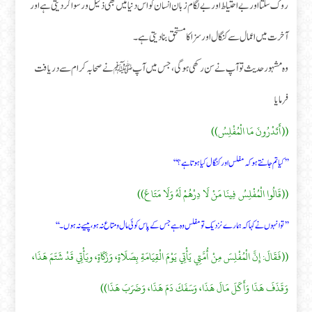
روک سکتا اور بے احتیاط اور بے لگام زبان انسان کو اس دنیا میں بھی ذلیل و رسوا کر دیتی ہے اور
آخرت میں اعمال سے کنگال اور سزا کا مستحق بنا دیتی ہے۔
وہ مشہور حدیث تو آپ نے سن رکھی ہوگی، جس میں آپ ﷺنے صحابہ کرام سے دریافت
فرمایا
((أَتَدْرُونَ مَا الْمُفْلِسُ))
’’کیا تم جانتے ہو کہ مفلس اور کنگال کیا ہوتا ہے ؟‘‘
((قَالُوا الْمُفْلِسُ فِينَا مَنْ لَا دِرْهُمْ لَهُ وَلَا مَتَاعَ))
’’ تو انہوں نے کہا کہ ہمارے نزدیک تو مفلس وہ ہے جس کے پاس کوئی مال و متاع نہ ہو، پیسے نہ ہوں۔‘‘
((فَقَالَ: إِنَّ الْمُفْلِسَ مِنْ أُمَّتِي يَأْتِي يَوْمَ الْقِيَامَةِ بِصَلَاةٍ، وَزَكَاةٍ، ويَأْتِي قَدْ شَتَمَ هَذَا،
وَقَذَفَ هَذَا وَأَكَلَ مَالَ هَذَا، وَسَفَكَ دَمَ هَذَا، وَضَرَبَ هَذَا))