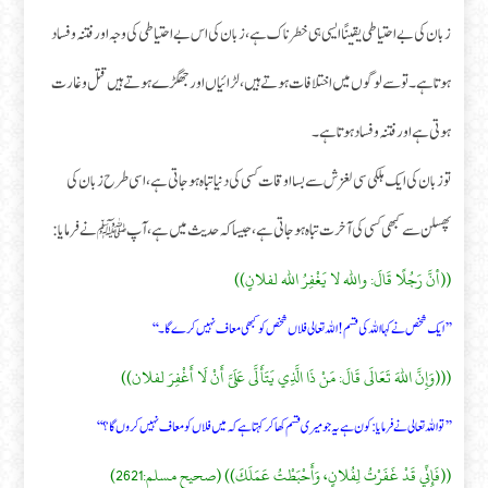
زبان کی بے احتیاطی یقینًا ایسی ہی خطرناک ہے ، زبان کی اس بے احتیاطی کی وجہ اور فتنہ و فساد
ہوتا ہے۔ تو سے لوگوں میں اختلافات ہوتے ہیں، لڑائیاں اور جھگڑے ہوتے ہیں قتل و غارت
ہوتی ہے اور فتنہ وفساد ہوتا ہے۔
تو زبان کی ایک ہلکی سی لغزش سے بسا اوقات کسی کی دنیا تباہ ہو جاتی ہے، اسی طرح زبان کی
پھسلن سے کبھی کسی کی آخرت تباہ ہو جاتی ہے، جیسا کہ حدیث میں ہے، آپﷺ نے فرمایا:
((أنَّ رَجُلًا قَالَ: والله لا يَغْفِرُ الله لفلانٍ))
’’ایک شخص نے کہا اللہ کی قسم! اللہ تعالی فلاں شخص کو کبھی معاف نہیں کرے گا۔‘‘
(((وَإِنَّ اللهَ تَعَالَى قَالَ: مَنْ ذَا الَّذِي يَتَأَلَّى عَلَىَّ أَنْ لَا أَغْفِرَ لفلان))
’’تو اللہ تعالی نے فرمایا: کون ہے یہ جو میری قسم کھا کر کہتا ہے کہ میں فلاں کو معاف نہیں کروں گا ؟‘‘
((فَإِنِّي قَدْ غَفَرْتُ لِفُلانٍ، وَأَحْبَطْتُ عَمَلَكَ)) (صحیح مسلم:2621)