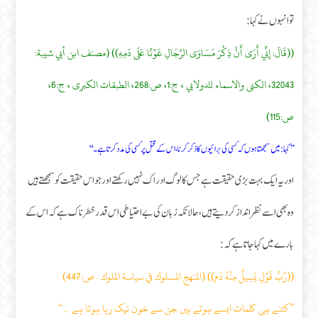
تو انہوں نے کہا:
((قَالَ: إِنِّي أَرَى أَنَّ ذِكْرَ مَسَاوَى الرِّجَالِ عَوْنًا عَلَى دَمِهِ)) (مصنف ابن أبي شيبة:
32043، الكنى والاسماء للدولابي ، ج:1، ص:268، الطبقات الكبرى ، ج:6،
ص:115)
’’ کہا: میں سمجھتا ہوں کہ کسی کی برائیوں کا ذکر کرنا، اس کے قتل پر کسی کی مدد کرتا ہے۔‘‘
اور یہ ایک بہت بڑی حقیقت ہے جس کا لوگ ادر اک نہیں رکھتے اور جو اس حقیقت کو سمجھتے ہیں
وہ بھی اسے نظر انداز کر دیتے ہیں، حالانکہ زبان کی بے احتیاطی اس قدر خطر ناک ہے کہ اس کے
بارے میں کہا جاتا ہے کہ:
((رُبَّ قَوْلِ يَسِيلٌ مِنْهُ دَم)) (المنهج المسلوك في سياسة الملوك . ص:447)
’’کتنے ہی کلمات ایسے ہوتے ہیں جن سے خون ٹپک رہا ہوتا ہے ۔‘‘