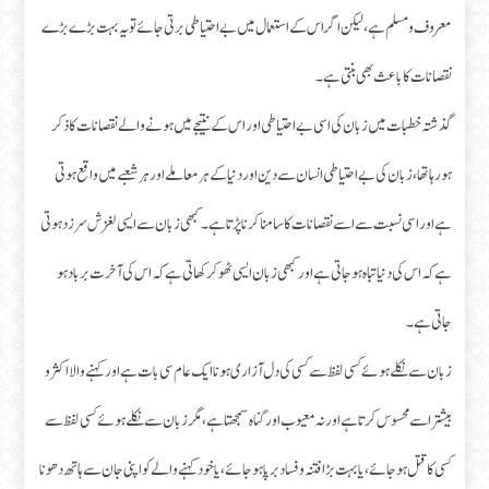
معروف و مسلم ہے، لیکن اگر اس کے استعمال میں بے احتیاطی برتی جائے تو یہ بہت بڑے بڑے
نقصانات کا باعث بھی بنتی ہے۔
گذشتہ خطبات میں زبان کی اسی بے احتیاطی اور اس کے نتیجے میں ہونے والے نقصانات کا ذکر
ہورہا تھا، زبان کی بے احتیاطی انسان سے دین اور دنیا کے ہر معاملے اور ہر شعبے میں واقع ہوتی
ہے اور اسی نسبت سے اسے نقصانات کا سامنا کرنا پڑتا ہے۔ کبھی زبان سے ایسی لغزش سرزد ہوتی
ہے کہ اس کی دنیا تباہ ہو جاتی ہے اور کبھی زبان ایسی ٹھوکر کھاتی ہے کہ اس کی آخرت برباد ہو
جاتی ہے۔
زبان سے نکلے ہوئے کسی لفظ سے کسی کی دل آزاری ہونا ایک عام سی بات ہے اور کہنے والا اکثر و
بیشتر اسے محسوس کرتا ہے اور نہ معیوب اور گناہ سمجھتا ہے، مگر زبان سے نکلے ہوئے کسی لفظ سے
کسی کا قتل ہو جائے، یا بہت بڑا فتنہ و فساد برپا ہو جائے ، یا خود کہنے والے کو اپنی جان سے ہاتھ دھونا