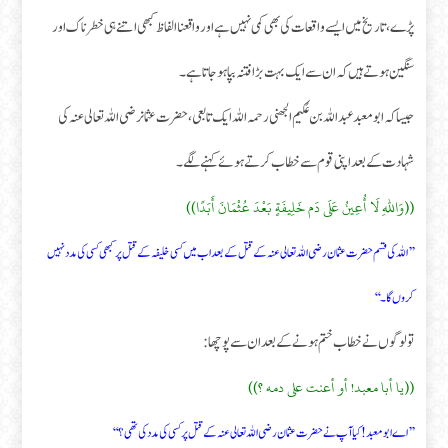
پڑے، تاریخ میں ایسے واقعات کی بھی کمی نہیں ہے اور واقعنا الفاظ کبھی اتنے ہی خطر ناک اور
سنگین ہوتے ہیں کہ ان سے ایک بہت بڑا فتنہ بپا ہو جاتا ہے۔
جیسا کہ ابو معبد عبد اللہ بن عُکیم الجھنی رحمہ اللہ ایک تابعی، حضرت عثمانرضی اللہ تعالی عنہ کی
شہادت کے بعد اپنی قوم سے خطاب کرتے ہوئے کہنے لگے۔
((وَاللهِ لَا أُعِينُ عَلَى دَم خَلِيفَةٍ بَعْدَ عُثْمَانَ أَبَدًا))
’’اللہ کی قسم حضرت عثمان رضی اللہ تعالی عنہ کے قتل کے بعد اب میں کسی خلیفہ کے قتل پر کبھی کسی کی مدد نہیں
کروں گا۔‘‘
تو لوگوں نے خطاب ختم ہونے کے بعد ان سے پوچھا:
((يا أبا معبد! أو أعنت على دمه ؟))
’’اے ابو معبد! کیا آپ نے حضرت عثمان رضی اللہ تعالی عنہ کے قتل پر کسی کی مدد کی تھی؟‘‘