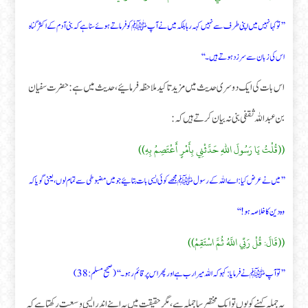
’’ تو کہا نہیں میں اپنی طرف سے نہیں کہہ رہا بلکہ میں نے آپ ﷺ کو فرماتے ہوئے سنا ہے کہ بنی آدم کے اکثر گناہ
اس کی زبان سے سرزد ہوتے ہیں۔‘‘
اس بات کی ایک دوسری حدیث میں مزید تاکید ملاحظہ فرمائیے ، حدیث میں ہے: حضرت سفیان
بن عبد اللہ ثقفی بنی نہ بیان کرتے ہیں کہ:
((قُلْتُ يَا رَسُولَ اللهِ حَدَّثْنِي بِأَمْرٍ أَعْتَصِمُ بِهِ))
’’میں نے عرض کیا: اے اللہ کے رسول ﷺمجھے کوئی ایسی بات بتائیے جو میں مضبوطی سے تمام لوں ، یعنی گویا کہ
وہ دین کا خلاصہ ہو!‘‘
((قَالَ: قُلْ رَبِّي اللَّهُ ثُمَّ اسْتَقِمْ))
’’تو آپ ﷺنے فرمایا: کہو کہ اللہ میرا رب ہے اور پھر اس پر قائم رہو۔‘‘ (صحیح مسلم:38)
یہ جملہ کہنے کو یوں تو ایک مختصر سا جملہ ہے، مگر حقیقت میں یہ اپنے اندر ایسی وسعت رکھتا ہے کہ