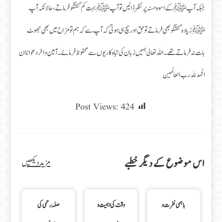
جبکہ آپﷺ کے اسوہ حسنہ پر نظر ڈالیں تو آپ ﷺ بہت کم گفتگو فرماتے، حالانکہ آپ
ﷺ زیادہ گفتگو بھی فرماتے تو حق اور سچ ہی ہوتی کہ آپ سے کہ ہم تو مزاح میں بھی جھوٹ
بات نہ فرماتے تھے۔ اللہ تعالی ہمیں زبان کی تباہ کاریوں سے محفوظ فرمائے ۔ آمین واخر دعوانا ان
الحمد لله رب العالمين
Post Views:
424
اس موضوع کے دیگر خطبے
مزید دیکھیں
با ہمی نفرت و
وقت کی اہمیت و
صلہ رحمی کی