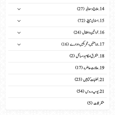
14. علاج ومعالجہ
(27)
15. اسلامی مہینے
(72)
16. خواتین واطفال
(24)
17. جماعتیں، تحریکیں، ادارے
(16)
18. متفرق احکام ومسائل
(2)
19. حالات حاضرہ
(17)
21. خطبات کتابیں
(23)
21. یومیہ دروس
(54)
متفرقات
(5)