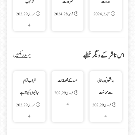
عداوت
ضرورت
ترغیب
ستمبر 2, 2024
نومبر 28, 2024
فروری 29, 202
4
اس ناشر کے دیگر خطبے
مزید دیکھیں
بدشگونی و بدفالی
حسد کے نقصانات
شراب تمام
سے ممانعت
برائیوں کی جڑ ہے
فروری 29, 202
4
فروری 29, 202
فروری 29, 202
4
4