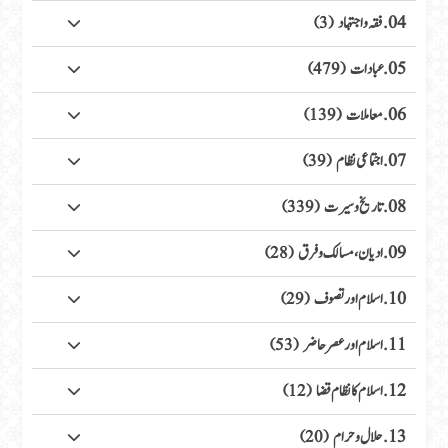
04. فقہ واجتہاد
(3)
05. عبادات
(479)
06. معاملات
(139)
07. اجتماعی نظام
(39)
08. تاریخ وسیرت
(339)
09. ادیان، مسالک وفرق
(28)
10. اسلام اور تصوف
(29)
11. اسلام اور عصر حاضر
(53)
12. اسلام کا نظام قضا
(12)
13. حلال وحرام
(20)