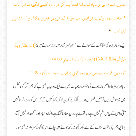
جائیں، انہوں نے فرمایا: تم بولنا قطعاً بند کر دو۔ وہ کہنے لگے: ہم اس بات
کی طاقت نہیں رکھتے، تو انہوں نے جوایا کہا تو پھر خیر و بھلائی والی بات ہی
کیا کرو۔‘
‘
((مَا عَقَلَ دِينَهُ
ایسے ہی زبان کی حفاظت کے حوالے سے حسن بصری رحمہ اللہ فرماتے ہیں:
مَنْ لَمْ يَحْفَظُ لِسَانَهُ)) (شعب الإيمان للبيهقي:4360)
’’وہ دین کو سمجھا ہی نہیں جو اپنی زبان پر ضبط نہ رکھ سکا ۔‘‘
زبان پر ضبط حاصل نہ ہونے کی متعدد وجوہات میں سے ایک وجہ یہ بھی ہے کہ ہم اگر کسی مجلس
میں خاموش رہیں تو ہمیں محسوس ہونے لگتا ہے کہ یہ لوگ کیا کہیں گے کہ اس کو بات کرنا نہیں
آتی، اس کے پاس علم نہیں ہے، یہ تو بے چارہ سیدھا سا لگتا ہے، اتنا ہو شیار اور سمجھدار نہیں لگتا،
چنانچہ ہم اپنی خفت مٹانے کے لئے پھر کچھ نہ کچھ بولتے ہیں چاہے اس کا کوئی سر پیر نہ بھی ہو۔