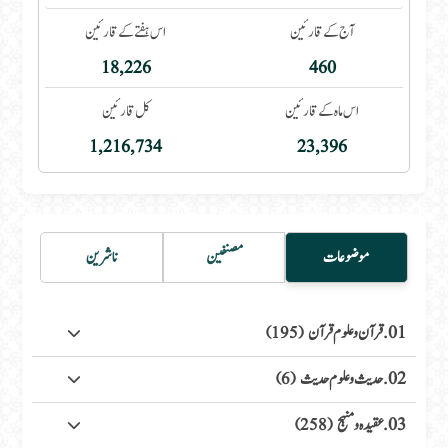
آج کے قارئین
اس ہفتے کے قارئین
18,226
460
اس ماہ کے قارئین
کل قارئین
1,216,734
23,396
موضوعات
مصنفین
ناشرین
01. قرآن وعلوم قرآن
(195)
02. حدیث وعلوم حدیث
(6)
03. عقیدہ ومنہج
(258)