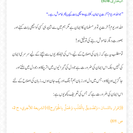
البخاری:6018)
’’ جو اللہ اور یوم آخرت پر ایمان رکھتا ہے وہ اچھی بات کہے یا پھر خاموش رہے ۔‘‘
اللہ اور یوم آخرت پر تو ہر مسلمان کا ایمان ہے مگر ہم میں سے شاید ہی کسی کو اچھی بات کہنے اور
بصورت دیگر خاموش رہنے کی توفیق ہو!
تو مطلب یہ ہے کہ زبان کی اصلاح کے لیے، اس کی تباہ کاریوں سے بچنے کے لیے سرسری ایمان
کی نہیں ، بلکہ اس ایمان کی ضرورت ہے جو دل کی گہرائیوں میں اتر چکا ہو، جو دل میں ہفتے اور
جاگزیں ہو چکا ہو، جس میں دل اور زبان ہم آہنگ اور یک جان ہوں۔ زبان کی اصلاح کے لئے
اس ایمان کی ضرورت ہے کہ جس کی تعریف کچھ یوں ہے:
((إقرار باللسان ، وَتَصْدِيقٌ بِالْقَلْبِ وَعَمَلٌ بِالْجَوَارِحِ)) (الشريعة للأجري، ج:2،
ص: 611)