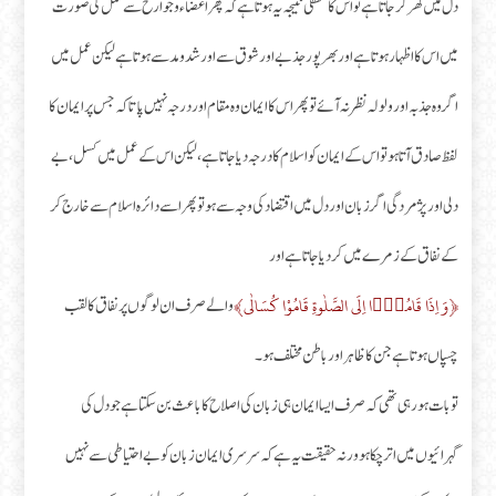
دل میں گھر کر جاتا ہے تو اس کا منطقی نتیجہ یہ ہوتا ہے کہ پھر اعضاء و جوارح سے عمل کی صورت
میں اس کا اظہار ہوتا ہے اور بھر پور جذبے اور شوق سے اور شد و مد سے ہوتا ہے لیکن عمل میں
اگر وہ جذبہ اور ولولہ نظر نہ آئے تو پھر اس کا ایمان وہ مقام اور درجہ نہیں پاتا کہ جس پر ایمان کا
لفظ صادق آتا ہو تو اس کے ایمان کو اسلام کا درجہ دیا جاتا ہے، لیکن اس کے عمل میں کسل، بے
دلی اور پژمردگی اگر زبان اور دل میں اقتضاد کی وجہ سے ہو تو پھر اسے دائرہ اسلام سے خارج کر
کے نفاق کے زمرے میں کر دیا جاتا ہے اور
﴿وَ اِذَا قَامُوْۤا اِلَی الصَّلٰوةِ قَامُوْا كُسَالٰی﴾
والے صرف ان لوگوں پر نفاق کا لقب
چسپاں ہوتا ہے جن کا ظاہر اور باطن مختلف ہو۔
تو بات ہو رہی تھی کہ صرف ایسا ایمان ہی زبان کی اصلاح کا باعث بن سکتا ہے جو دل کی
گہرائیوں میں اتر چکا ہو ورنہ حقیقت یہ ہے کہ سرسری ایمان زبان کو بے احتیاطی سے نہیں