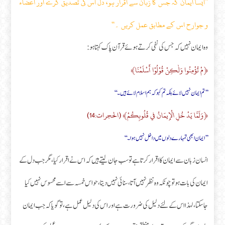
’’ایسا ایمان کہ جس کا زبان سے اقرار ہو، دل اس کی تصدیق کرے اور اعضاء
و جوارح اس کے مطابق عمل کریں ۔‘‘
وہ ایمان نہیں کہ جس کی نفی کرتے ہوئے قرآن پاک کہتا ہو:
﴿مْ تُؤْمِنُوا وَلٰكِنْ قُوْلُوْا أَسْلَمْنَا﴾
’’تم ایمان نہیں لائے بلکہ تم کہو کہ ہم اسلام لائے ہیں۔‘‘
﴿وَلَمَّا يَدْ خُلِ الْإِيمَانُ في قُلُوبِكُمْ﴾ (الحجرات:14)
’’ایمان ابھی تمہارے دلوں میں داخل نہیں ہوا۔‘‘
انسان زبان سے ایمان کا اقرار کرتا ہے تو سب جان لیتے ہیں کہ اس نے اقرار کیا، مگر جب دل کے
ایمان کی بات ہو تو چونکہ وہ نظر نہیں آتا ، سنائی نہیں دیتا، حواس خمسہ سے اسے محسوس نہیں کیا
جاسکتا، لہذا اس کے لئے دلیل کی ضرورت ہے اور اس کی دلیل عمل ہے، تو گویا کہ جب ایمان