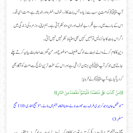
آپﷺ کو امت پر سب سے زیادہ جس بات کا ڈر، خوف ، خطرہ اور اندیشہ ہے ، امت اسی قدر
اس کے بارے میں ۔ بے فکر ، بے خوف اور لا پرواہ نظر آتی ہے۔ ہم اپنی روز مرہ کی زندگی میں
اگر اس بات کا جائزہ لیں تو ہمیں کہیں بھی احتیاط نظر نہیں نہیں آتی۔
دین کا کام کرنے والے بہت سے لوگ ضعیف، موضوع اور من گھڑت احادیث بیان کرتے چلے
جاتے ہیں جو کہ آپﷺ پر بہتان تراشی ہے اور اس کے سخت ترین نتائج سے امت کو آگاہ بھی
کر دیا گیا ہے، آپ ﷺنے فرمایا:
((مَنْ كَذَبَ عَلَى مُتَعَمِّدًا فَلْيَتَبَوَّاْ مَقْعَدَهُ مِنَ النَّارِ))
’’ جو شخص جان بوجھ کر میری طرف سے جھوٹ بولے، وہ اپنا ٹھکانہ جہنم میں بنالے۔‘‘ (صحیح البخاری:110 صحیح
مسلم:3)
یعنی وہ جہنم میں اپنی سیٹ پکی کرتا ہے تو دین کا کام کرنے والے بہت سے لوگ اپنے عقیدے ،