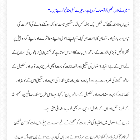
’’ میں نے فلاں شخص کو تو معاف کر دیا ہے اور تیرے عمل ضائع کر دیتے ہیں۔‘‘
تو یہاں ملاحظہ کیجئے کہ محض ایک جملہ کس قدر سنگین ثابت ہوا کہ وہ کہنے والے کی آخرت کی
تباہی و بربادی اور نقصان کا باعث بن گیا۔ ہم اپنے ماحول، اپنے معاشرے اور اپنے گردو پیش پر
نظر ڈالیں تو بڑی شدت کے ساتھ اس بات کا احساس ہوتا ہے کہ ہمیں اپنی زبانوں کی اصلاح کے
لئے اس کے بے احتیاط استعمال کی سنگینی اور نقصانات کو بہت اچھی طرح بہت توجہ اور تفصیل کے
ساتھ سمجھنے کی ضرورت ہے اور آیات واحادیث میں الفاظ کی اہمیت اور سنگینی اس کے فوائد اور
نقصانات کو بہت وضاحت اور تفصیل کے ساتھ بیان کیا گیا ہے، اسی طرح سلف صالحین رحمہم اللہ
کے طرز عمل اور ان کے اقوال زریں سے بھی خوب رہنمائی ملتی ہے۔
زبان کے استعمال میں احتیاط کی ضرورت کو سمجھنے کے لیے سب سے پہلے اس بات کو ذہن نشین
کرنا ہوگا کہ زیادہ تر گناہ جو انسان سے سرزد ہوتے وہ زبان کی وجہ سے ہوتے ہیں جیسا کہ حدیث