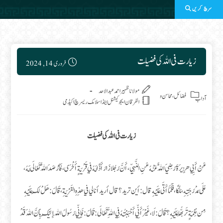
سرچ کریں
Post published:
زیارت فی اللہ کی فضیلت
فروری 14, 2024
Post category:
مولانا ظہیر احمد عبدالاحد
فضائل، محاسن و
آداب
الفرقان ایجوکیشنل اینڈ اسلامک ریسرچ اکیڈمی
زیارت فی اللہ کی فضیلت
عَنْ أَبِي هُزِيرَةَ رَضِيَ اللَّهُ عَنْهُ عَنِ النَّبِيِّ ، أَنَّ رَجُلا زَارَ أَذًا لَهُ في قَرْيَةٍ أُخْرَى، فَأَرْصَدَ اللَّهُ تَعَالَى لَهُ،
عَلَى مَدْرَجَتِهِ، مَلَكًا، فَلَمَّا أَتَى عَلَيْهِ قال: أين تريد ؟ قال أريد أنا لي في هذِهِ القَرْيَةِ، قَالَ: هَلْ لَكَ عَلَيْهِ
مِن نِعْمَةٍ تَربُّهَا عَلَيْهِ ؟ قَالَ : لَا ، غَيْرَ أَنِّي أَحْبَبْتُهُ فِي اللَّهِ تَعَالَى: قَالَ: فَإِنِّي رَسُولُ الله إِلَيْكَ بِأَنَّ اللهَ قَدْ