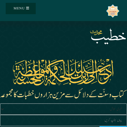
Ski
MENU
t
conten