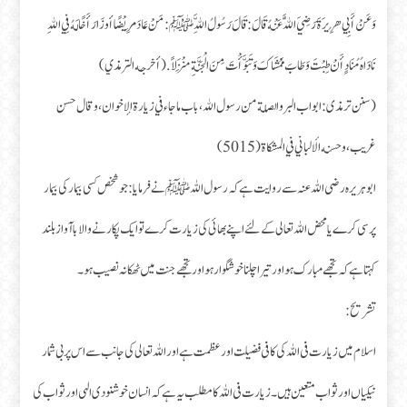
وَعَنْ أَبِي هُرِيرَةَ رَضِيَ اللَّهُ عَنْهُ قَالَ: قَالَ رَسُولُ اللَّهِ ﷺ : مَنْ عَادَ مَرِيْضًا أو زَارَ أَخًالَهُ فِي اللهِ
نَادَاهُ مُنَادٍ أَنْ طِبْتَ وَطَابَ مَمْشَاكَ وَتَبَوَّأْتَ مِنَ الْجَنَّةِ مَنْزَلاً . (أخرجه الترمذي)
(سنن ترمذی: ابواب البر والصلة من رسول الله، باب ما جاء في زيارة الإخوان، وقال حسن
غریب، و حسنه الألباني في المشكاة (5015)
ابو ہریرہ رضی اللہ عنہ سے روایت ہے کہ رسول اللہ ﷺ نے فرمایا: جو شخص کسی بیمار کی بیمار
پرسی کرے یا محض اللہ تعالی کے لئے اپنے بھائی کی زیارت کرے تو ایک پکار نے والا با آواز بلند
کہتا ہے کہ تجھے مبارک ہو اور تیرا چلنا خوشگوار ہو اور تجھے جنت میں ٹھکانہ نصیب ہو۔
تشریح:
اسلام میں زیارت فی اللہ کی کافی فضیلت اور عظمت ہے اور اللہ تعالی کی جانب سے اس پر بى شمار
نیکیاں اور ثواب متعین ہیں۔ زیارت فی اللہ کا مطلب یہ ہے کہ انسان خوشنودی الہی اور ثواب کی