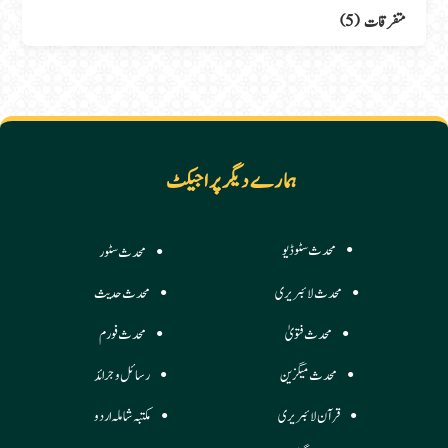
متفرقات
(5)
ہمارے دیگر پراجیکٹ
محدث سٹوڈیو
محدث سٹور
محدث لائبریری
محدث حدیث
محدث فتویٰ
محدث فورم
محدث میگزین
رسائل وجرائد
قرآن لائبریری
مکتبہ شاملہ اردو