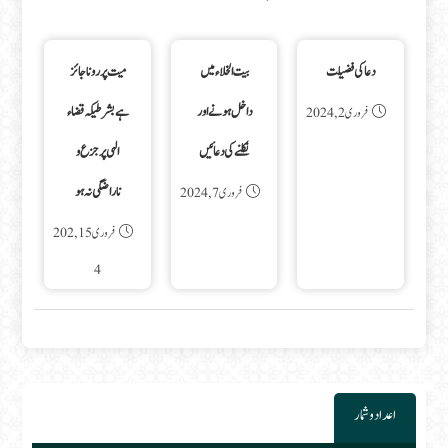
دعا کی فضیلت
بیت الخلاء میں
میت پر رونا جائز
داخل ہونے اور
ہے بشرطیکہ قضاء
فروری 2, 2024
نکلنے کی دعائیں
الہی پر جزع و
ناراضگی نہ ہو
فروری 7, 2024
فروری 15, 202
4
اعداد و شمار