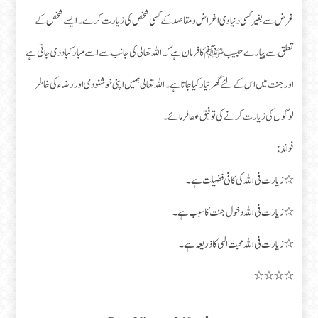
غرض سے بغیر کسی دنیاوی اغراض و مقاصد کے کسی شخص کی زیارت کرے۔ ایسے شخص کے
تعلق سے پیارے حبیب ﷺ کا فرمان ہے کہ اللہ تعالی کی جانب سے اسے مبارکباد دی جاتی ہے
اور جنت میں اس کے لئے گھر تیار کیا جاتا ہے۔ اللہ تعالی ہمیں اپنی خوشنودی اور رضاء کی خاطر
لوگوں کی زیارت کرنے کی توفیق عطا فرمائے۔
فوائد:
٭ زیارت فی اللہ کی کافی فضیلت ہے۔
٭ زیارت فی اللہ دخول جنت کا سبب ہے۔
٭ زیارت فی اللہ محبت الہی کا ذریعہ ہے۔
٭٭٭٭