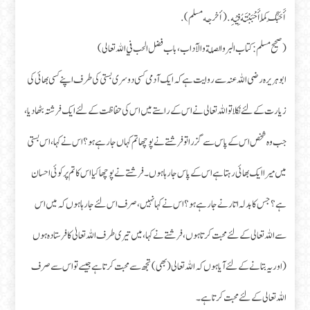
أَحَبَّكَ كَمَا أَحْبَبْتَهُ فِيْهِ. (أخرجه مسلم).
(صحیح مسلم : كتاب البر والصلة والآداب، باب فضل الحب في الله تعالى)
ابو ہریرہ رضی اللہ عنہ سے روایت ہے کہ ایک آدمی کسی دوسری بستی کی طرف اپنے کسی بھائی کی
زیارت کے لئے نکلا تو اللہ تعالی نے اس کے راستے میں اس کی حفاظت کے لئے ایک فرشتہ بٹھا دیا ،
جب وہ شخص اس کے پاس سے گزرا تو فرشتے نے پوچھا تم کہاں جارہے ہو؟ اس نے کہا، اس بستی
میں میرا ایک بھائی رہتا ہے اس کے پاس جا رہا ہوں۔ فرشتے نے پوچھا کیا اس کا تم پر کوئی احسان
ہے؟ جس کا بدلہ اتارنے جارہے ہو؟ اس نے کہا نہیں ، صرف اس لئے جارہا ہوں کہ میں اس
سے اللہ تعالی کے لئے محبت کرتا ہوں، فرشتے نے کہا، میں تیری طرف اللہ تعالیٰ کا فرستادہ ہوں
(اور یہ بتانے کے لئے آیا ہوں کہ اللہ تعالی (بھی) تجھ سے محبت کرتا ہے جیسے تو اس سے صرف
اللہ تعالی کے لئے محبت کرتا ہے۔