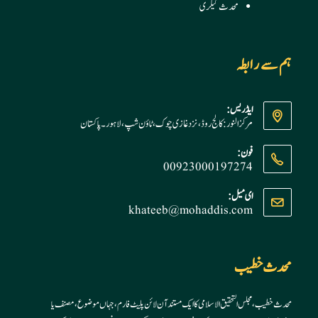
محدث گیلری
ہم سے رابطہ
ایڈریس:
مرکز النور: کالج روڈ، نزد غازی چوک، ٹاؤن شپ، لاہور ۔ پاکستان
فون:
00923000197274
Opens
ای میل:
khateeb@mohaddis.com
Opens
in
in
your
your
application
application
محدث خطیب
محدث خطیب، مجلس التحقیق الاسلامی کا ایک مستند آن لائن پلیٹ فارم، جہاں موضوع، مصنف یا