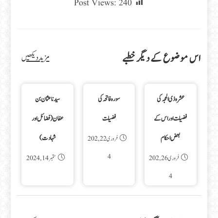
Post Views:
240
اس موضوع کے دیگر خطبے
مزید دیکھیں
عشرہ ذی الحجہ کی
سورہ فاتحہ کی
سیدنا عثمان بن
فضیلت اور اس کے
فضیلت
عفان (فضائل اور
بعض احکام
شہادت)
فروری 22, 202
4
فروری 26, 202
ستمبر 14, 2024
4