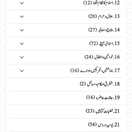
12. اسلام کا نظام قضا
(12)
13. حلال وحرام
(20)
14. علاج ومعالجہ
(27)
15. اسلامی مہینے
(72)
16. خواتین واطفال
(24)
17. جماعتیں، تحریکیں، ادارے
(16)
18. متفرق احکام ومسائل
(2)
19. حالات حاضرہ
(16)
21. خطبات کتابیں
(23)
21. یومیہ دروس
(54)