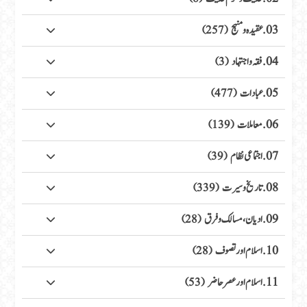
03. عقیدہ ومنہج
(257)
04. فقہ واجتہاد
(3)
05. عبادات
(477)
06. معاملات
(139)
07. اجتماعی نظام
(39)
08. تاریخ وسیرت
(339)
09. ادیان، مسالک وفرق
(28)
10. اسلام اور تصوف
(28)
11. اسلام اور عصر حاضر
(53)