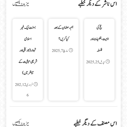
اس ناشر کے دیگر خطبے
مزید دیکھیں
حج کی
ہم رمضان کے بعد
بسنت ایک غیر
اہمیت،فضیلت اور
کیا کریں؟
اسلامی
فلسفہ
تہوار(تاریخی اور
مارچ 7, 2025
شریعی حیثیت کے
اپریل 25, 2025
تناظرمیں)
فروری 12, 202
6
اس مصنف کے دیگر خطبے
مزید دیکھیں