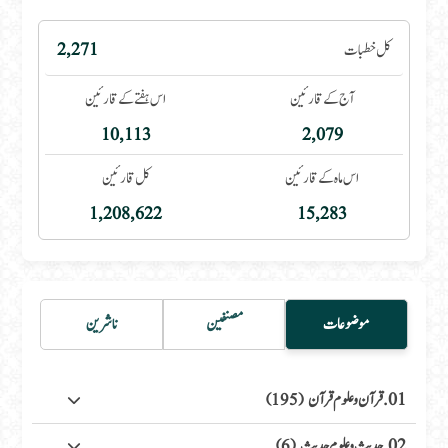
کل خطبات
2,271
آج کے قارئین
اس ہفتے کے قارئین
10,113
2,079
اس ماہ کے قارئین
کل قارئین
1,208,622
15,283
موضوعات
مصنفین
ناشرین
01. قرآن وعلوم قرآن
(195)
02. حدیث وعلوم حدیث
(6)