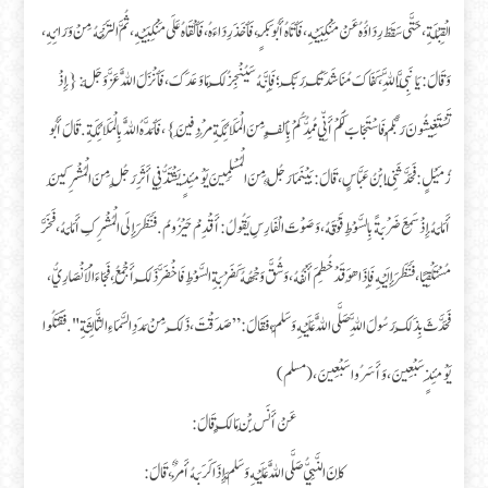
الْقِبْلَةِ، حَتَّى سَقَطَ رِدَاؤُهُ عَنْ مَنْكِبَيْهِ، فَأَتَاهُ أَبُو بَكْرٍ، فَأَخَذَ رِدَاءَهُ، فَأَلْقَاهُ عَلَى مَنْكِبَيْهِ، ثُمَّ الْتَزَمَهُ مِنْ وَرَائِهِ،
وَقَالَ : يَا نَبِيَّ اللَّهِ، كَفَاكَ مُنَاشَدَتُكَ رَبَّكَ ؛ فَإِنَّهُ سَيُنْجِزُ لَكَ مَا وَعَدَكَ، فَأَنْزَلَ اللَّهُ عَزَّ وَجَلَّ : { إِذْ
تَسْتَغِيثُونَ رَبَّكُمْ فَاسْتَجَابَ لَكُمْ أَنِّي مُمِدُّكُمْ بِأَلْفٍ مِنَ الْمَلَائِكَةِ مُرْدِفِينَ }، فَأَمَدَّهُ اللَّهُ بِالْمَلَائِكَةِ. قَالَ أَبُو
زُمَيْلٍ : فَحَدَّثَنِي ابْنُ عَبَّاسٍ ، قَالَ : بَيْنَمَا رَجُلٌ مِنَ الْمُسْلِمِينَ يَوْمَئِذٍ يَشْتَدُّ فِي أَثَرِ رَجُلٍ مِنَ الْمُشْرِكِينَ
أَمَامَهُ إِذْ سَمِعَ ضَرْبَةً بِالسَّوْطِ فَوْقَهُ، وَصَوْتَ الْفَارِسِ يَقُولُ : أَقْدِمْ حَيْزُومُ . فَنَظَرَ إِلَى الْمُشْرِكِ أَمَامَهُ، فَخَرَّ
مُسْتَلْقِيًا، فَنَظَرَ إِلَيْهِ فَإِذَا هُوَ قَدْ خُطِمَ أَنْفُهُ، وَشُقَّ وَجْهُهُ كَضَرْبَةِ السَّوْطِ فَاخْضَرَّ ذَلِكَ أَجْمَعُ، فَجَاءَ الْأَنْصَارِيُّ،
فَحَدَّثَ بِذَلِكَ رَسُولَ اللَّهِ صَلَّى اللَّهُ عَلَيْهِ وَسَلَّمَ، فَقَالَ : ” صَدَقْتَ، ذَلِكَ مِنْ مَدَدِ السَّمَاءِ الثَّالِثَةِ ". فَقَتَلُوا
يَوْمَئِذٍ سَبْعِينَ، وَأَسَرُوا سَبْعِينَ، (مسلم)
عَنْ أَنَسِ بْنِ مَالِكٍ قَالَ :
كَانَ النَّبِيُّ صَلَّى اللَّهُ عَلَيْهِ وَسَلَّمَ إِذَا كَرَبَهُ أَمْرٌ، قَالَ :