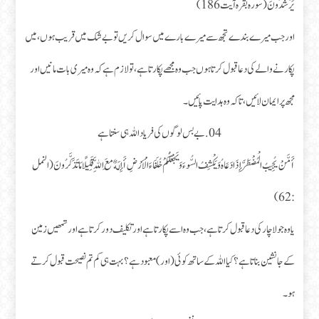
يَرْشُدُونَ (سوره بقره آیت186)
اور جب میرے بندے تجھ سے میرے بارے میں سوال کریں تو بے شک میں قریب ہوں، میں
پکارنے والے کی دعا قبول کرتا ہوں جب وہ مجھے پکارتا ہے، تو لازم ہے کہ وہ میری بات مانیں اور
مجھ پر ایمان لائیں، تاکہ وہ ہدایت پائیں۔
04.بے بس لوگوں کی فریاد اللہ ہی سنتا ہے
أَمَّنْ يُجِيبُ الْمُضْطَرَّ إِذَا دَعَاهُ وَيَكْشِفُ السُّوءَ وَيَجْعَلُكُمْ خُلَفَاءَ الْأَرْضِ أَإِلَهٌ مَعَ اللَّهِ قَلِيلًا مَا تَذَكَّرُونَ (النمل
: 62)
یا وہ جو لاچار کی دعا قبول کرتا ہے، جب وہ اسے پکارتا ہے اور تکلیف دور کرتا ہے اور تمھیں زمین
کے جانشین بناتا ہے؟ کیا اللہ کے ساتھ کوئی (اور) معبود ہے؟ بہت ہی کم تم نصیحت قبول کرتے
ہو۔