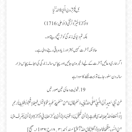
بَلْ تُؤْثِرُونَ الْحَيَاةَ الدُّنْيَا
وَالْآخِرَةُ خَيْرٌ وَأَبْقَى (الأعلى : 16 17)
بلکہ تم دنیا کی زندگی کو ترجیح دیتے ہو ۔
حالانکہ آخرت کہیں بہتر اور زیادہ باقی رہنے والی ہے ۔
اگر ہماری دعائیں آخرت کے لیے ذخیرہ بن جائیں اور پچاس سالہ زندگی کی بجائے پچاس ہزار
سالہ دن سنور جائے تو بہت نفعے کا سودا ہے
19.قبولیت دعا کی تین صورتیں
عَنْ أَبِي سَعِيدٍ أَنَّ النَّبِيَّ صَلَّى اللَّهُ عَلَيْهِ وَسَلَّمَ قَالَ مَا مِنْ مُسْلِمٍ يَدْعُو بِدَعْوَةٍ لَيْسَ فِيهَا إِثْمٌ وَلَا قَطِيعَةُ رَحِمٍ
إِلَّا أَعْطَاهُ اللَّهُ بِهَا إِحْدَى ثَلَاثٍ إِمَّا أَنْ تُعَجَّلَ لَهُ دَعْوَتُهُ وَإِمَّا أَنْ يَدَّخِرَهَا لَهُ فِي الْآخِرَةِ وَإِمَّا أَنْ يَصْرِفَ عَنْهُ
مِنْ السُّوءِ مِثْلَهَا قَالُوا إِذًا نُكْثِرُ قَالَ اللَّهُ أَكْثَرُ [مسند أحمد : ۳؍۱۸، ح : ۱1۱۳۹۔ صحیح ]