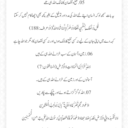
05.نفع و نقصان کا مالک اللہ ہی ھے
یہ بات سمجھ لو کہ انسان اپنے لئے اللہ کی مدد اور توفیق کے بغیر کچھ بھی اچھا کام نہیں کرسکتا
قُلْ لَا أَمْلِكُ لِنَفْسِي نَفْعًا وَلَا ضَرًّا إِلَّا مَا شَاءَ اللَّهُ (الأعراف : 188)
کہہ دے میں اپنی جان کے لیے نہ کسی نفع کا مالک ہوں اور نہ کسی نقصان کا، مگر جو اللہ چاہے
06.زمین و آسمان کے سب خزانے اللہ ہی کے ہیں
وَلِلَّهِ خَزَائِنُ السَّمَاوَاتِ وَالْأَرْضِ (المنافقون : 7)
آسمانوں کے اور زمین کے خزانے اللہ ہی کے ہیں ۔
07.اللہ کو گڑگڑاتے ہوئے اور چپکے سے پکاریں
ادْعُوا رَبَّكُمْ تَضَرُّعًا وَخُفْيَةً ۚ إِنَّهُ لَا يُحِبُّ الْمُعْتَدِينَ
وَلا تُفْسِدُوا فِي الأَرْضِ بَعْدَ إِصْلاحِهَا وَادْعُوهُ خَوْفاً وَطَمَعاً إِنَّ رَحْمَتَ اللَّهِ قَرِيبٌ مِنَ الْمُحْسِنِينَ