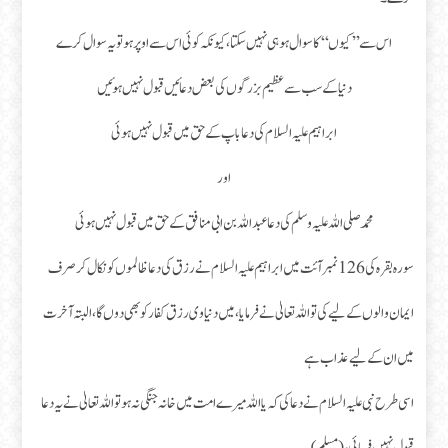
اس سے ’’کیوں‘‘ کا سوال ہو ہی نہیں سکتا، کیونکہ کوئی اس سے اوپر ہو تو یہ سوال کرے
دنیا کے سب سے عظیم بزرگوں کی بعض دعائیں قبول نہیں ہوئیں
ابراہیم علیہ السلام کی دعا باپ کے حق میں قبول نہیں ہوئی
اور
محمد صلی اللہ علیہ و سلم کی دعا عبداللہ بن ابی منافق کے حق میں قبول نہیں ہوئی
سورہ بقرہ کی 126 نمبر آئت میں ابراہیم علیہ السلام نے رزق کی دعا ظالموں کو نکال کر صرف
ایمان والوں کے لیے کی تو اللہ تعالیٰ نے فرمایا، میں دنیاوی رزق کفار کو بھی دوں گا، البتہ آخرت
میں ان کے لیے عذاب ہے
اسی طرح نبی علیہ السلام نے دعا کی کہ یا اللہ میرے امت میں خانہ جنگی نہ ہو تو اللہ تعالیٰ نے یہ دعا