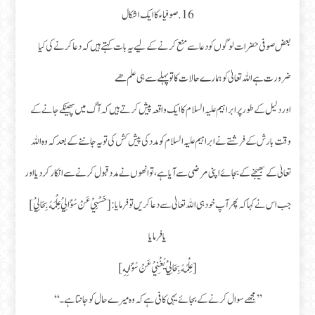
16.صوفیاء کا ایک اشکال
بعض صوفی حضرات لوگوں کو دعا سے منع کرنے کے لیے یہ بات کہتے ہیں کہ دعا کرنے کی کیا
ضرورت ہے اللہ تعالیٰ کو ہمارے حالات کا تو پہلے سے ہی علم ھے
اور دلیل کے طور پر ابراہیم علیہ السلام کا ایک واقعہ پیش کرتے ہیں کہ آگ میں پھینکے جانے کے
وقت بارش کے فرشتے نے ابراہیم علیہ السلام کو مدد کی پیش کش کی تو یہ جاننے کے بعد کہ وہ اللہ
تعالیٰ کے بھیجنے کے بجائے اپنی مرضی سے آیا ہے، تو انھوں نے مدد قبول کرنے سے انکار کر دیا اور
جب اس نے کہا کہ پھر آپ خود ہی اللہ تعالیٰ سے دعاکریں تو فرمایا: [ حَسْبِيْ عَنْ سُؤَالِيْ عِلْمُهُ بِحَالِيْ ]
یا فرمایا
[ عِلْمُهُ بِحَالِيْ يُغْنِيْ عَنْ سُؤَالِهِ ]
’’مجھے سوال کرنے کے بجائے یہی کافی ہے کہ وہ میرے حال کو جانتا ہے۔‘‘