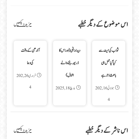
اس موضوع کے دیگر خطبے
مزید دیکھیں
ثواب کی نیت سے
دیدارالہٰی(اور اس کا
آندھی کے وقت
کیا گیا عمل ہی
ذریعہ بننے والے
کی دعا
باعث اجر ہے
اعمال)
فروری 26, 202
4
جولائی 16, 202
مارچ 18, 2025
4
اس ناشر کے دیگر خطبے
مزید دیکھیں