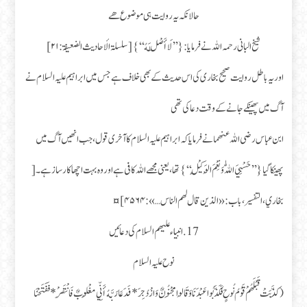
حالانکہ یہ روایت ہی موضوع ھے
شیخ البانی رحمہ اللہ نے فرمایا : {’’ لَا أَصْلَ لَهُ ‘‘} [ سلسلۃ الأحادیث الضعیفۃ : ۲۱ ]
اور یہ باطل روایت صحیح بخاری کی اس حدیث کے بھی خلاف ہے جس میں ابراہیم علیہ السلام نے
آگ میں پھینکے جانے کے وقت دعا کی تھی
ابن عباس رضی اللہ عنھما نے فرمایا کہ ابراہیم علیہ السلام کا آخری قول، جب انھیں آگ میں
پھینکا گیا {’’حَسْبِيَ اللّٰهُ وَ نِعْمَ الْوَكِيْلُ ‘‘} تھا، یعنی مجھے اللہ کافی ہے اور وہ بہت اچھا کارساز ہے۔ [
بخاري، التفسیر، باب : «الذین قال لھم الناس… » : ۴۵۶۴ ] ¤
17.انبياء عليهم السلام كی دعائیں
نوح علیہ السلام
(كَذَّبَتْ قَبْلَهُمْ قَوْمُ نُوحٍ فَكَذَّبُوا عَبْدَنَا وَقَالُوا مَجْنُونٌ وَازْدُجِرَ * فَدَعَا رَبَّهُ أَنِّي مَغْلُوبٌ فَانْتَصِرْ * فَفَتَحْنَا