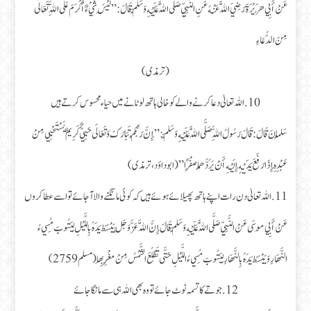
عَنْ أَبِي هُرَيْرَةَ رَضِيَ اللَّهُ عَنْهُ عَنِ النَّبِيِّ صَلَّى اللَّهُ عَلَيْهِ وَسَلَّمَ قَالَ : ” لَيْسَ شَيْءٌ أَكْرَمَ عَلَى اللَّهِ تَعَالَى
مِنَ الدُّعَاءِ
(ترمذی)
10.اللہ تعالیٰ دعا کرنے والے کو خالی ہاتھ لوٹانے میں حیاء محسوس کرتے ہیں
سَلْمَانَ قَالَ : قَالَ رَسُولُ اللَّهِ صَلَّى اللَّهُ عَلَيْهِ وَسَلَّمَ : ” إِنَّ رَبَّكُمْ تَبَارَكَ وَتَعَالَى حَيِيٌّ كَرِيمٌ يَسْتَحْيِي مِنْ
عَبْدِهِ إِذَا رَفَعَ يَدَيْهِ إِلَيْهِ أَنْ يَرُدَّهُمَا صِفْرًا ” (ابو داؤد، ترمذی)
11.اللہ تعالیٰ دن رات اپنے ہاتھ پھیلائے ہوئےہیں کہ کوئی مانگنےوالا آجائےتواسے عطاکروں
عَنْ أَبِي مُوسَى عَنْ النَّبِيِّ صَلَّى اللَّهُ عَلَيْهِ وَسَلَّمَ قَالَ إِنَّ اللَّهَ عَزَّ وَجَلَّ يَبْسُطُ يَدَهُ بِاللَّيْلِ لِيَتُوبَ مُسِيءُ
النَّهَارِ وَيَبْسُطُ يَدَهُ بِالنَّهَارِ لِيَتُوبَ مُسِيءُ اللَّيْلِ حَتَّى تَطْلُعَ الشَّمْسُ مِنْ مَغْرِبِهَا (مسلم 2759)
12.جوتے کا تسمہ ٹوٹ جائے تو وہ بھی اللہ ہی سے مانگا جائے