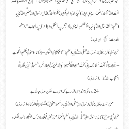
عَبْدِ اللَّهِ بْنِ بُرَيْدَةَ ، عَنْ أَبِيهِ قَالَ : سَمِعَ النَّبِيُّ صَلَّى اللَّهُ عَلَيْهِ وَسَلَّمَ رَجُلًا يَقُولُ : اللَّهُمَّ إِنِّي أَسْأَلُكَ بِأَنَّكَ
أَنْتَ اللَّهُ الْأَحَدُ الصَّمَدُ ، الَّذِي لَمْ يَلِدْ وَلَمْ يُولَدْ، وَلَمْ يَكُنْ لَهُ كُفُوًا أَحَدٌ. فَقَالَ رَسُولُ اللَّهِ صَلَّى اللَّهُ عَلَيْهِ
وَسَلَّمَ : ” لَقَدْ سَأَلَ اللَّهَ بِاسْمِهِ الْأَعْظَمِ، الَّذِي إِذَا سُئِلَ بِهِ أَعْطَى، وَإِذَا دُعِيَ بِهِ أَجَابَ ". (حكم
الحديث: صحيح، ابن ماجه)
عَنْ سَعْدٍ قَالَ : قَالَ رَسُولُ اللَّهِ صَلَّى اللَّهُ عَلَيْهِ وَسَلَّمَ : ” دَعْوَةُ ذِي النُّونِ – إِذْ دَعَا، وَهُوَ فِي بَطْنِ الْحُوتِ
– : لَا إِلَهَ إِلَّا أَنْتَ سُبْحَانَكَ إِنِّي كُنْتُ مِنَ الظَّالِمِينَ ؛ فَإِنَّهُ لَمْ يَدْعُ بِهَا رَجُلٌ مُسْلِمٌ فِي شَيْءٍ قَطُّ إِلَّا
اسْتَجَابَ اللَّهُ لَهُ ". (ترمذي)
24.دعا کی تاثیر اس قدر بے کہ اس سے تقدیر بدل جاتی ہے
عَنْ سَلْمَانَ قَالَ : قَالَ رَسُولُ اللَّهِ صَلَّى اللَّهُ عَلَيْهِ وَسَلَّمَ : ” لَا يَرُدُّ الْقَضَاءَ إِلَّا الدُّعَاءُ ،(ترمذی)
عَنْ أَبِي هُرَيْرَةَ كَانَ رَسُولُ اللَّهِ صَلَّى اللَّهُ عَلَيْهِ وَسَلَّمَ يَتَعَوَّذُ مِنْ جَهْدِ الْبَلَاءِ وَدَرَكِ الشَّقَاءِ وَسُوءِ الْقَضَاءِ