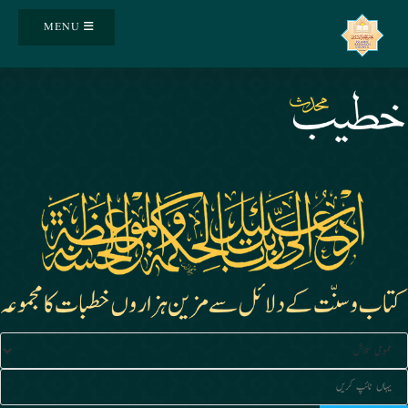
Ski
MENU
t
conten