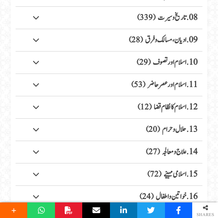
08. تاریخ وسیرت
(339)
09. ادیان، مسالک وفرق
(28)
10. اسلام اور تصوف
(29)
11. اسلام اور عصر حاضر
(53)
12. اسلام کا نظام قضا
(12)
13. حلال وحرام
(20)
14. علاج ومعالجہ
(27)
15. اسلامی مہینے
(72)
16. خواتین واطفال
(24)
SHARES