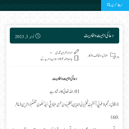
سرچ کریں
Post published:
دعا کی اہمیت وافادیت
نومبر 3, 2023
Post category:
مولانا عمران محمدی
اعمال، وظائف، اذکار
وادعیہ
جامعۃ الدعوۃ الاسلامیۃ، مریدکے
دعا کی اہمیت وافادیت
01.اللہ تعالیٰ کا ارشاد ہے
1وَقَالَ رَبُّكُمُ ادْعُونِي أَسْتَجِبْ لَكُمْ إِنَّ الَّذِينَ يَسْتَكْبِرُونَ عَنْ عِبَادَتِي سَيَدْخُلُونَ جَهَنَّمَ دَاخِرِينَ (غافر
: 60)