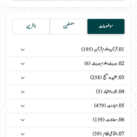
موضوعات
مصنفین
ناشرین
01. قرآن وعلوم قرآن
(195)
02. حدیث وعلوم حدیث
(6)
03. عقیدہ ومنہج
(258)
04. فقہ واجتہاد
(3)
05. عبادات
(479)
06. معاملات
(139)
07. اجتماعی نظام
(39)