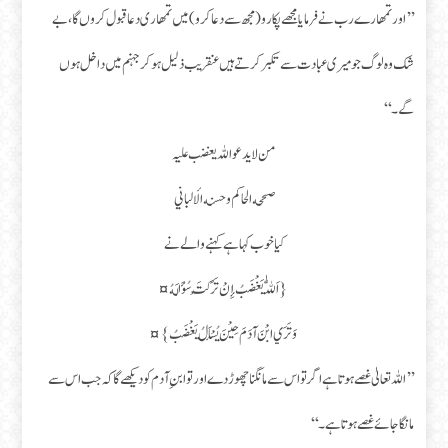
’’اور تمھارے رب نے فرمایا مجھے پکارو (مجھ سے دعا کرو) میں تمھاری دعا قبول کروں گا، بے
شک وہ لوگ جو میری عبادت سے تکبرکرتے ہیں عنقریب ذلیل ہو کر جہنم میں داخل ہوں
گے۔‘‘
من لا یدعو اللہ یغضب علیہ
صححه الحاكم وحسنه الألباني
کیا خوب کہا ہے کہنے والے نے
{اَللّٰهُ يَغْضَبُ إِنْ تَرَكْتَ سُؤَالَهُ ¤
وَ تَرَي ابْنَ آدَمَ حِيْنَ يُسْأَلُ يَغْضَبُ} ¤
’’اللہ تعالیٰ غصے ہوتا ہے اگر تو اس سے مانگنا چھوڑ دے اور تو ابنِ آدم کو دیکھے گا کہ جب اس سے
مانگا جائے غصے ہوتا ہے۔‘‘