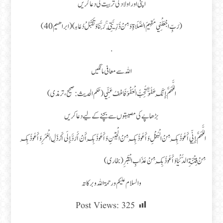
اپنی اور اولاد کی تربیت کی دعا کریں
(رَبِّ اجْعَلْنِي مُقِيمَ الصَّلَاةِ وَمِنْ ذُرِّيَّتِي ۚ رَبَّنَا وَتَقَبَّلْ دُعَاءِ) (ابراهيم 40)
.
اللہ سے معافی مانگیں
اللَّهُمَّ إِنَّكَ عَفُوٌّ تُحِبُّ الْعَفْوَ فَاعْفُ عَنِّي (حكم الحديث: صحيح، ترمذی)
بڑھاپے کی مصیبتوں سے بچنے کے لیے دعا کریں
اللَّهُمَّ إِنِّي أَعُوذُ بِكَ مِنْ الْبُخْلِ وَأَعُوذُ بِكَ مِنْ الْجُبْنِ وَأَعُوذُ بِكَ أَنْ أُرَدَّ إِلَى أَرْذَلِ الْعُمُرِ وَأَعُوذُ بِكَ
مِنْ فِتْنَةِ الدُّنْيَا وَأَعُوذُ بِكَ مِنْ عَذَابِ الْقَبْرِ (بخاری)
والسلام علیکم ورحمۃ اللہ وبرکاتہ
Post Views:
325