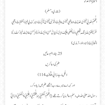
وَشَمَاتَةِ الْأَعْدَاءِ
(بخاري و مسلم)
اللَّهُمَّ اهْدِنِي فِيمَنْ هَدَيْتَ وَعَافِنِي فِيمَنْ عَافَيْتَ وَتَوَلَّنِي فِيمَنْ تَوَلَّيْتَ وَبَارِكْ لِي فِيمَا أَعْطَيْتَ وَقِنِي
شَرَّ مَا قَضَيْتَ إِنَّكَ تَقْضِي وَلَا يُقْضَى عَلَيْكَ وَإِنَّهُ لَا يَذِلُّ مَنْ وَالَيْتَ وَلَا يَعِزُّ مَنْ عَادَيْتَ تَبَارَكْتَ رَبَّنَا
وَتَعَالَيْتَ (ابو داؤد، ترمذی)
25. چند اہم دعائیں
علم کی دعا کریں
وَقُلْ رَبِّ زِدْنِي عِلْمًا (طه 114)
اور کہہ اے میرے رب! مجھے علم میں زیادہ کر۔
رسول اللہ صلی اللہ علیہ وسلم دعا فرمایا کرتے تھے : [ اَللّٰهُمَّ انْفَعْنِيْ بِمَا عَلَّمْتَنِيْ وَ عَلِّمْنِيْ مَا يَنْفَعُنِيْ وَ زِدْنِيْ