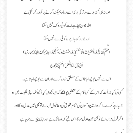
اور نہ ہی کسی بد سے بد تر کی بدی اسے دعا ریجیکٹ کرنے پر مجبور کر سکتی ہے
اللہ جو دینا چاہے اسے کوئی روک نہیں سکتا
اور جو روکنا چاہے وہ کوئی دے نہیں سکتا
اللَّهُمَّ لَا مَانِعَ لِمَا أَعْطَيْتَ وَلَا مُعْطِيَ لِمَا مَنَعْتَ وَلَا يَنْفَعُ ذَا الْجَدِّ مِنْكَ الْجَدُّ (بخاري)
لَا يُسْأَلُ عَمَّا يَفْعَلُ وَهُمْ يُسْأَلُونَ
اس سے نہیں پوچھا جاتا اس کے متعلق جو وہ کرے اور ان سے پوچھاجاتا ہے۔
کسی کی کیا جرأت کہ اس کے کسی کام کے متعلق پوچھے کہ ایسا کیوں کیا؟ کیونکہ اپنی ملکیت میں وہ
جو چاہے کرے۔ اگر وہ زمین و آسمان کی تمام مخلوق کی دعا قبول فرمائے تو بھی عین عدل ہو گااور
اگر قبول نہ فرمائے تو بھی عین عدل ہوگا ، اس لیے کہ وہ مالک ہے اور اپنی چیز سے جو چاہے
کرے۔