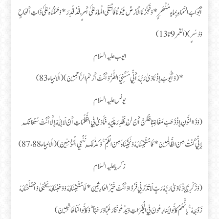
أَبْوَابَ السَّمَاءِ بِمَاءٍ مُنْهَمِرٍ * وَفَجَّرْنَا الْأَرْضَ عُيُونًا فَالْتَقَى الْمَاءُ عَلَىٰ أَمْرٍ قَدْ قُدِرَ * وَحَمَلْنَاهُ عَلَىٰ ذَاتِ أَلْوَاحٍ
وَدُسُرٍ)(القمر9تا13)
ایوب علیہ السلام
*(وَأَيُّوبَ إِذْ نَادَىٰ رَبَّهُ أَنِّي مَسَّنِيَ الضُّرُّ وَأَنْتَ أَرْحَمُ الرَّاحِمِينَ) (الأنبياء 83)
یونس علیہ السلام
(وَذَا النُّونِ إِذْ ذَهَبَ مُغَاضِبًا فَظَنَّ أَنْ لَنْ نَقْدِرَ عَلَيْهِ فَنَادَىٰ فِي الظُّلُمَاتِ أَنْ لَا إِلَٰهَ إِلَّا أَنْتَ سُبْحَانَكَ
إِنِّي كُنْتُ مِنَ الظَّالِمِينَ * فَاسْتَجَبْنَا لَهُ وَنَجَّيْنَاهُ مِنَ الْغَمِّ ۚ وَكَذَٰلِكَ نُنْجِي الْمُؤْمِنِينَ) (الأنبياء 87،88)
زکریا علیہ السلام
(وَزَكَرِيَّا إِذْ نَادَىٰ رَبَّهُ رَبِّ لَا تَذَرْنِي فَرْدًا وَأَنْتَ خَيْرُ الْوَارِثِينَ * فَاسْتَجَبْنَا لَهُ وَوَهَبْنَا لَهُ يَحْيَىٰ وَأَصْلَحْنَا لَهُ
زَوْجَهُ ۚ إِنَّهُمْ كَانُوا يُسَارِعُونَ فِي الْخَيْرَاتِ وَيَدْعُونَنَا رَغَبًا وَرَهَبًا ۖ وَكَانُوا لَنَا خَاشِعِينَ)