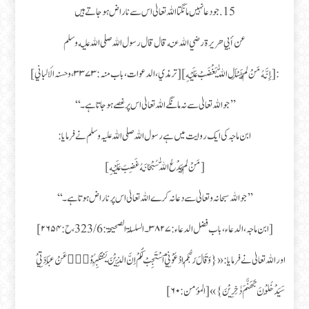
15.جو دعا نہیں مانگتا اللہ تعالیٰ اس سے ناراض ہو جاتے ہیں
عن أبي هريرة رضي الله عنه قال قال رسول الله صلى الله عليه وسلم
: [ إِنَّهُ مَنْ لَّمْ يَسْأَلِ اللّٰهَ يَغْضَبْ عَلَيْهِ ] [ ترمذي، الدعوات، باب منہ : ۳۳۷۳، و حسنہ الألباني ]
’’جو اللہ تعالیٰ سے نہ مانگے اللہ تعالیٰ اس پر غصے ہو جاتا ہے۔‘‘
ابن ماجہ کی ایک روایت میں ہے رسول اللہ صلی اللہ علیہ وسلم نے فرمایا :
[ مَنْ لَّمْ يَدْعُ اللّٰهَ سُبْحَانَهُ غَضِبَ عَلَيْهِ ]
’’جو اللہ سبحانہ و تعالیٰ سے دعا نہ کرے اللہ تعالیٰ اس پر ناراض ہوتا ہے۔‘‘
[ ابن ماجہ، الدعاء، باب فضل الدعاء : ۳۸۲۷۔ السلسلۃ الصحیحۃ : 323/6، ح : ۲۶۵۴ ]
اور اللہ تعالیٰ نے فرمایا : «{ وَ قَالَ رَبُّكُمُ ادْعُوْنِيْۤ اَسْتَجِبْ لَكُمْ اِنَّ الَّذِيْنَ يَسْتَكْبِرُوْنَ۠ عَنْ عِبَادَتِيْ
سَيَدْخُلُوْنَ جَهَنَّمَ دٰخِرِيْنَ }» [ المؤمن : ۶۰ ]