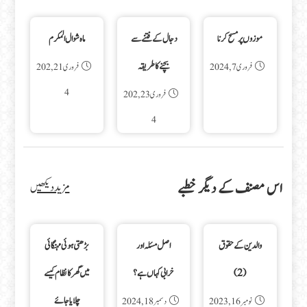
موزوں پر مسح کرنا
دجال کے فتنے سے
ماه شوال المکرم
بچنے کا طریقہ
فروری 7, 2024
فروری 21, 202
4
فروری 23, 202
4
اس مصنف کے دیگر خطبے
مزید دیکھیں
والدین کے حقوق
اصل مسئلہ اور
بڑھتی ہوئی مہنگائی
(2)
خرابی کہاں ہے؟
میں گھر کا نظام کیسے
چلایا جائے
نومبر 16, 2023
دسمبر 18, 2024