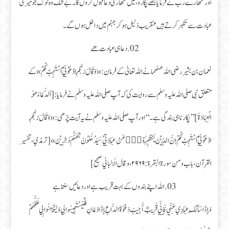
اور تمھارے رب نے فرمایا مجھے پکارو، میں تمھاری دعا قبول کروں گا۔ بے شک وہ لوگ جو میری
عبادت سے تکبر کرتے ہیں عنقریب ذلیل ہو کر جہنم میں داخل ہوں گے۔
02.دعا ہی عبادت ھے
نعمان بن بشیر رضی اللہ عنھما نے اللہ تعالیٰ کے فرمان : « وَ قَالَ رَبُّكُمُ ادْعُوْنِيْۤ اَسْتَجِبْ لَكُمْ » کے
متعلق نبی صلی اللہ علیہ وسلم سے روایت کی کہ آپ صلی اللہ علیہ وسلم نے فرمایا : [ اَلدُّعَاءُ هُوَ
الْعِبَادَةُ ] ’’پکارنا ہی بندگی ہے۔‘‘ اور آپ صلی اللہ علیہ وسلم نے یہ آیت پڑھی : « وَ قَالَ رَبُّكُمُ
ادْعُوْنِيْۤ اَسْتَجِبْ لَكُمْ اِنَّ الَّذِيْنَ يَسْتَكْبِرُوْنَ۠ عَنْ عِبَادَتِيْ سَيَدْخُلُوْنَ جَهَنَّمَ دٰخِرِيْنَ» [ ترمذي، تفسیر
القرآن، باب و من سورۃ البقرۃ : ۲۹۶۹، و قال الألباني صحیح ]
03.اللہ اپنے بندوں کے بہت قریب ہے اور دعائیں سنتا ہے
وَإِذَا سَأَلَكَ عِبَادِي عَنِّي فَإِنِّي قَرِيبٌ أُجِيبُ دَعْوَةَ الدَّاعِ إِذَا دَعَانِ فَلْيَسْتَجِيبُوا لِي وَلْيُؤْمِنُوا بِي لَعَلَّهُمْ