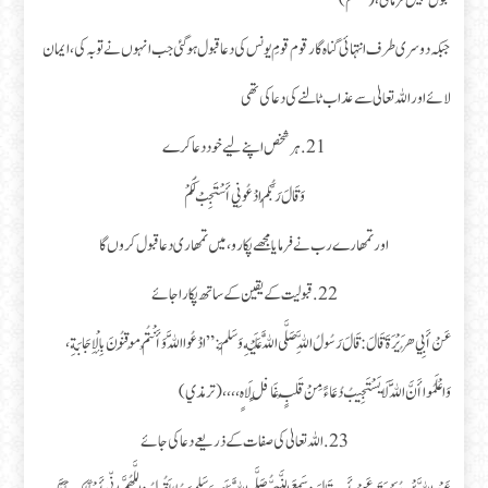
قبول نہیں فرمائی، (مسلم)
جبکہ دوسری طرف انتہائی گناہ گار قوم قومِ یونس کی دعا قبول ہو گئی جب انہوں نے توبہ کی، ایمان
لائے اور اللہ تعالیٰ سے عذاب ٹالنے کی دعا کی تھی
21.ہر شخص اپنے لیے خود دعا کرے
وَقَالَ رَبُّكُمُ ادْعُونِي أَسْتَجِبْ لَكُمْ
اور تمھارے رب نے فرمایا مجھے پکارو، میں تمھاری دعا قبول کروں گا
22.قبولیت کے یقین کے ساتھ پکارا جائے
عَنْ أَبِي هُرَيْرَةَ قَالَ : قَالَ رَسُولُ اللَّهِ صَلَّى اللَّهُ عَلَيْهِ وَسَلَّمَ : ” ادْعُوا اللَّهَ وَأَنْتُمْ مُوقِنُونَ بِالْإِجَابَةِ،
وَاعْلَمُوا أَنَّ اللَّهَ لَا يَسْتَجِيبُ دُعَاءً مِنْ قَلْبٍ غَافِلٍ لَاهٍ،،،، (ترمذي)
23.اللہ تعالیٰ کی صفات کے ذریعے دعا کی جائے