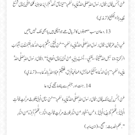
عَنْ أَنَسٍ قَالَ : قَالَ رَسُولُ اللَّهِ صَلَّى اللَّهُ عَلَيْهِ وَسَلَّمَ : ” لِيَسْأَلْ أَحَدُكُمْ رَبَّهُ حَاجَتَهُ كُلَّهَا حَتَّى يَسْأَلَ شِسْعَ
نَعْلِهِ إِذَا انْقَطَعَ (ترمذی)
13.دعا ان سب مصیبتوں کا تریاق ھے جو آچکی ہیں یا ابھی تک نہیں آئیں
عَنِ ابْنِ عُمَرَ قَالَ : قَالَ رَسُولُ اللَّهِ صَلَّى اللَّهُ عَلَيْهِ وَسَلَّمَ : ” مَنْ فُتِحَ لَهُ مِنْكُمْ بَابُ الدُّعَاءِ فُتِحَتْ لَهُ أَبْوَابُ
الرَّحْمَةِ، وَمَا سُئِلَ اللَّهُ شَيْئًا – يَعْنِي – أَحَبَّ إِلَيْهِ مِنْ أَنْ يُسْأَلَ الْعَافِيَةَ ". وَقَالَ رَسُولُ اللَّهِ صَلَّى اللَّهُ
عَلَيْهِ وَسَلَّمَ : ” إِنَّ الدُّعَاءَ يَنْفَعُ مِمَّا نَزَلَ وَمِمَّا لَمْ يَنْزِلْ، فَعَلَيْكُمْ عِبَادَ اللَّهِ بِالدُّعَاءِ ،،، (ترمذي)
14.جنت اور جہنم سے پناہ مانگنے کی دعا
عَنْ أَنَسِ بْنِ مَالِكٍ قَالَ : قَالَ رَسُولُ اللَّهِ صَلَّى اللَّهُ عَلَيْهِ وَسَلَّمَ : ” مَنْ سَأَلَ الْجَنَّةَ ثَلَاثَ مَرَّاتٍ قَالَتِ
الْجَنَّةُ : اللَّهُمَّ أَدْخِلْهُ الْجَنَّةَ. وَمَنِ اسْتَجَارَ مِنَ النَّارِ ثَلَاثَ مَرَّاتٍ قَالَتِ النَّارُ : اللَّهُمَّ أَجِرْهُ مِنَ النَّارِ
".حكم الحديث: صحيح،، (ابن ماجہ)