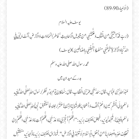
(الأنبياء 89،90)
یوسف علیہ السلام
(رَبِّ قَدْ آتَيْتَنِي مِنَ الْمُلْكِ وَعَلَّمْتَنِي مِنْ تَأْوِيلِ الْأَحَادِيثِ ۚ فَاطِرَ السَّمَاوَاتِ وَالْأَرْضِ أَنْتَ وَلِيِّي فِي
الدُّنْيَا وَالْآخِرَةِ ۖ تَوَفَّنِي مُسْلِمًا وَأَلْحِقْنِي بِالصَّالِحِينَ) (یوسف)
محمد رسول اللہ صلی اللہ علیہ و سلم
بدر کے میدان میں
عَبْدُ اللَّهِ بْنُ عَبَّاسٍ ، قَالَ : حَدَّثَنِي عُمَرُ بْنُ الْخَطَّابِ ، قَالَ : لَمَّا كَانَ يَوْمُ بَدْرٍ نَظَرَ رَسُولُ اللَّهِ صَلَّى اللَّهُ عَلَيْهِ
وَسَلَّمَ إِلَى الْمُشْرِكِينَ وَهُمْ أَلْفٌ، وَأَصْحَابُهُ ثَلَاثُمِائَةٍ وَتِسْعَةَ عَشَرَ رَجُلًا، فَاسْتَقْبَلَ نَبِيُّ اللَّهِ صَلَّى اللَّهُ عَلَيْهِ
وَسَلَّمَ الْقِبْلَةَ، ثُمَّ مَدَّ يَدَيْهِ، فَجَعَلَ يَهْتِفُ بِرَبِّهِ : ” اللَّهُمَّ أَنْجِزْ لِي مَا وَعَدْتَنِي، اللَّهُمَّ آتِ مَا وَعَدْتَنِي، اللَّهُمَّ إِنْ
تُهْلِكْ هَذِهِ الْعِصَابَةَ مِنْ أَهْلِ الْإِسْلَامِ لَا تُعْبَدْ فِي الْأَرْضِ ". فَمَا زَالَ يَهْتِفُ بِرَبِّهِ مَادًّا يَدَيْهِ مُسْتَقْبِلَ