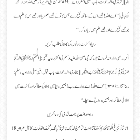
عِلْمًا ] [ ترمذي، الدعوات، باب سبق المفردون … : ۳۵۹۹، عن أبي ھریرۃ رضی اللہ عنہ و صححہ
الألباني ] ’’اے اللہ ! مجھے اس کے ساتھ نفع دے جس کا تو نے مجھے علم دیا اور مجھے اس کا علم دے
جو مجھے نفع دے اور مجھے علم میں زیادہ کر۔‘‘
دنیا و آخرت دونوں کی بھلائی طلب کریں
انس رضی اللہ عنہ فرماتے ہیں کہ نبی صلی اللہ علیہ وسلم کی اکثر دعا یہ تھی : [ اَللّٰهُمَّ رَبَّنَا آتِنَا فِي الدُّنْيَا
حَسَنَةً وَّ فِي الْآخِرَةِ حَسَنَةً وَّقِنَا عَذَابَ النَّارِ ] [ بخاري، الدعوات، باب قول النبی صلی اللہ علیہ وسلم :
ربنا آتنا… : ۶۳۸۹ ] ’’اے اللہ! اے ہمارے رب! ہمیں دنیا میں بھلائی عطا کر اور آخرت میں
بھلائی عطا کر اور ہمیں دوزخ سے بچا۔‘‘
راہ ھدائت پر ثابت قدمی کی دعا کریں
(رَبَّنَا لَا تُزِغْ قُلُوبَنَا بَعْدَ إِذْ هَدَيْتَنَا وَهَبْ لَنَا مِنْ لَدُنْكَ رَحْمَةً ۚ إِنَّكَ أَنْتَ الْوَهَّابُ) (آل عمران 8)