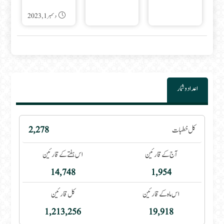
دسمبر 1, 2023
اعداد و شمار
کل خطبات
2,278
آج کے قارئین
اس ہفتے کے قارئین
14,748
1,954
اس ماہ کے قارئین
کل قارئین
1,213,256
19,918