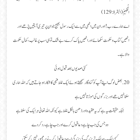
الْحَكِيمُ (البقرة : 129)
اے ہمارے رب! اور ان میں انھی میں سے ایک رسول بھیج جو ان پر تیری آیتیں پڑھے اور
انھیں کتاب و حکمت سکھائے اور انھیں پاک کرے، بے شک تو ہی سب پر غالب، کمال حکمت
والا ہے۔
کئی صدیوں بعد قبول ہوئی
20.بعض لوگ اپنے آپ کو گناہ گار سمجھتے ہوئے ایک غلط فہمی کا شکار ہو جاتے ہیں کہ اللہ ہماری
سنتا نہیں ھے اور بزرگوں کی موڑتا نہیں ہے
جبکہ حقیقت یہ ہے کہ یہ عقیدہ اور ذھن بالکل غلط ہے کیونکہ اللہ تعالیٰ ہر ایک کی سنتا ہے
وہ جس کی جب چاہے دعا قبول کرے اور جب چاہے رد کردے
کسی نیک سے نیک تر بزرگ کی بزرگی اسے دعا قبول کرنے پر مجبور نہیں کر سکتی