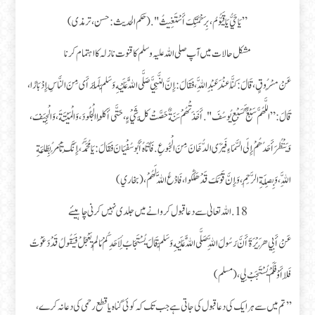
” يَا حَيُّ يَا قَيُّومُ ، بِرَحْمَتِكَ أَسْتَغِيثُ ". (حكم الحديث: حسن، ترمذی)
مشكل حالات میں آپ صلی اللہ علیہ و سلم کا قنوت نازلہ کا اہتمام کرنا
عَنْ مَسْرُوقٍ ، قَالَ : كُنَّا عِنْدَ عَبْدِ اللَّهِ ، فَقَالَ : إِنَّ النَّبِيَّ صَلَّى اللَّهُ عَلَيْهِ وَسَلَّمَ لَمَّا رَأَى مِنَ النَّاسِ إِدْبَارًا،
قَالَ : ” اللَّهُمَّ سَبْعٌ كَسَبْعِ يُوسُفَ ". أَخَذَتْهُمْ سَنَةٌ حَصَّتْ كُلَّ شَيْءٍ، حَتَّى أَكَلُوا الْجُلُودَ، وَالْمَيْتَةَ، وَالْجِيَفَ،
وَيَنْظُرَ أَحَدُهُمْ إِلَى السَّمَاءِ فَيَرَى الدُّخَانَ مِنَ الْجُوعِ. فَأَتَاهُ أَبُو سُفْيَانَ فَقَالَ : يَا مُحَمَّدُ، إِنَّكَ تَأْمُرُ بِطَاعَةِ
اللَّهِ، وَبِصِلَةِ الرَّحِمِ، وَإِنَّ قَوْمَكَ قَدْ هَلَكُوا، فَادْعُ اللَّهَ لَهُمْ، (بخاري)
18. اللہ تعالیٰ سے دعا قبول کروانے میں جلدی نہیں کرنی چاہیئے
عَنْ أَبِي هُرَيْرَةَ أَنَّ رَسُولَ اللَّهِ صَلَّى اللَّهُ عَلَيْهِ وَسَلَّمَ قَالَ يُسْتَجَابُ لِأَحَدِكُمْ مَا لَمْ يَعْجَلْ فَيَقُولُ قَدْ دَعَوْتُ
فَلَا أَوْ فَلَمْ يُسْتَجَبْ لِي، (مسلم)
’’تم میں سے ہر ایک کی دعا قبول کی جاتی ہے جب تک کہ کوئی گناہ یا قطع رحمی کی دعا نہ کرے،