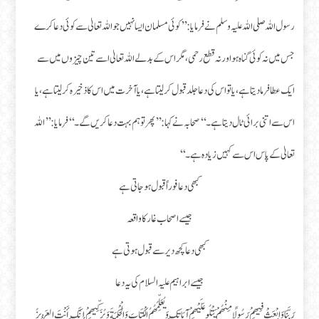
رسول اللہ صلی اللہ علیہ و سلم نے فرمایا : ’’کوئی مسلمان ایسا نہیں جو اللہ تعالیٰ سے کوئی دعا کرے
جس میں نہ کوئی گناہ ہو اور نہ قطع رحمی، مگر اس کے بدلے اللہ تعالیٰ اسے تین چیزوں میں سے
ایک عطا فرما دیتا ہے، یا تو اس کی دعا جلد قبول کر لیتا ہے، یا آخرت میں اس کا ذخیرہ کر لیتا ہے، یا
اس سے اتنی برائی ٹال دیتا ہے۔‘‘ صحابہ نے کہا : ’’پھر تو ہم بہت دعا کریں گے۔‘‘ فرمایا : ’’اللہ
تعالیٰ کے پاس اس سے کہیں زیادہ ہے۔‘‘
کبھی دعا فوراً قبول ہوجاتی ہے
جیسے اصحاب غار کا واقعہ
کبھی دعا کچھ دیر سے قبول ہوتی ہے
جیسے ابراہیم علیہ السلام کی یہ دعا
رَبَّنَا وَابْعَثْ فِيهِمْ رَسُولًا مِنْهُمْ يَتْلُو عَلَيْهِمْ آيَاتِكَ وَيُعَلِّمُهُمُ الْكِتَابَ وَالْحِكْمَةَ وَيُزَكِّيهِمْ إِنَّكَ أَنْتَ الْعَزِيزُ