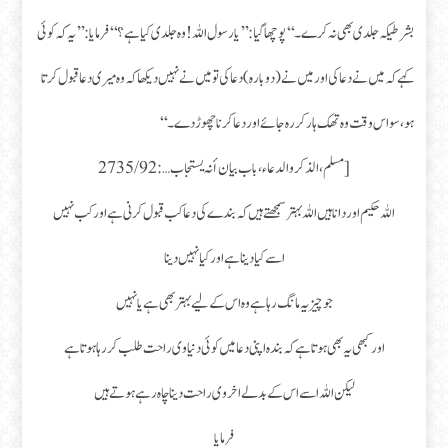
بشرطیکہ جلدی بھی نہ کرے۔‘‘ پوچھا گیا : ’’یا رسول اللہ ! وہ جلدی کیا ہے؟‘‘ فرمایا : ’’یہ کہ کوئی
کہے کہ میں نے دعا کی اور میں نے (دوبارہ) دعا کی تو میں نے نہیں دیکھا کہ وہ میری دعا قبول کرتا
ہو، سو اس وقت وہ تھک ہار کر رہ جائے اور دعا کرنا چھوڑ دے۔‘‘
[مسلم، الذکر والدعاء، باب بیان أنہ یستجاب … :2735/92
اللہ حکیم اور دانا ہیں اللہ بہتر سمجھتے ہیں کہ بندے کی دعا کب قبول کرنی ہے اور کب نہیں
اسے کیا دینا ہے اور کیا نہیں دینا
جو چیز یہ مانگ رہا ہے وہ اس کے لیے بہتر بھی ہے یا نہیں
اور کبھی یہ بھی ہوتا ہے کہ بندہ اپنی دعا میں کوئی دنیاوی راحت طلب کر رہا ہوتا ہے
لیکن اللہ اسے اس کے بدلے اخروی راحت دینا چاہ رہے ہوتے ہیں
فرمایا