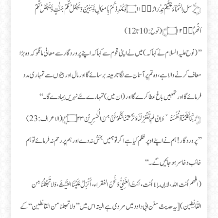
﴿ یُّرْسِلِ السَّمَآءَ عَلَیْكُمْ مِّدْرَارًاۙ۝۱۱ وَّ یُمْدِدْكُمْ بِاَمْوَالٍ وَّ بَنِیْنَ وَ یَجْعَلْ لَّكُمْ جَنّٰتٍ وَّ یَجْعَلْ لَّكُمْ
اَنْهٰرًاؕ۝۱۲﴾ (نوح: 10 تا 12)
’’(نوح علیہ السلام نے کہا کہ ) میں نے اپنی قوم سے کہا کہ اپنے پروردگار سے معافی مانگو کہ وہ بڑا
معاف کرنے والا ہے، وہ تم پر آسمان سے لگاتار مینہ برسائے گا اور مال اور بیٹوں سے تمہاری مدد
فرمائے گا اور تمہیں باغ عطا کرے گا اور (ان میں) تمہارے لئے نہریں بہادے گا۔‘‘
﴿رَبَّنَا ظَلَمْنَاۤ اَنْفُسَنَا ٚ وَ اِنْ لَّمْ تَغْفِرْ لَنَا وَ تَرْحَمْنَا لَنَكُوْنَنَّ مِنَ الْخٰسِرِیْنَ۝۲۳﴾ (الاعراف: 23)
’’پروردگار! ہم نے اپنے اوپر ظلم کیا ہے اگر تو ہمیں بخش نہ دے اور ہم پر رحم نہ فرمائے تو ہم
خائب و خاسر ہو جائیں گے۔‘‘
(اللهم أنت الله، لا إله إلا أنت، أنتَ الغَنِيُّ وَنَحنُ الفقراء، أُنْزِلْ عَلَيْنَا الغَيْثَ، وَلا تَجْعَلْنَا مِن
القَانِطِين) [یہ حدیث سنن ابی داود میں مروی ہے البتہ اس میں ’’ولا تجعلنا من القانطين‘‘ کے