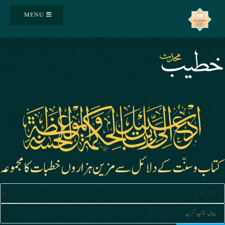
Ski
MENU
t
conten