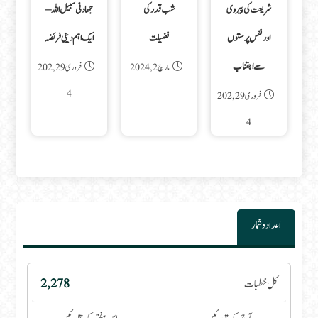
شریعت کی پیروی
شب قدر کی
جهاد فی سبیل اللہ –
اور نفس پرستوں
فضیلت
ایک اہم دینی فریضہ
سے اجتناب
مارچ 2, 2024
فروری 29, 202
4
فروری 29, 202
4
اعداد و شمار
کل خطبات
2,278