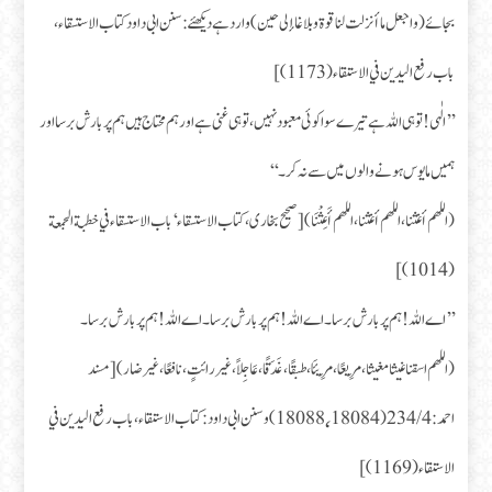
بجائے (واجعل ما أنزلت لنا قوة وبلاغا إلى حين) وارد ہے دیکھئے: سنن ابی داود کتاب الاستسقاء،
باب رفع اليدين في الاستقاء (1173)]
’’الٰہی! تو ہی اللہ ہے تیرے سوا کوئی معبود نہیں، تو ہی غنی ہے اور ہم محتاج ہیں ہم پر بارش برسا اور
ہمیں مایوس ہونے والوں میں سے نہ کر۔‘‘
(اللهم أغثنا، اللهم أغثنا، اللهم أَعِثْنَا) [صحیح بخاری، کتاب الاستسقاء ‘ باب الاستسقاء في خطبة الجمعة
(1014)]
’’اے اللہ! ہم پر بارش برسا۔ اے اللہ! ہم پر بارش برسا۔ اے اللہ! ہم پر بارش برسا۔
(اللهم اسقنا غيثا مغيثا، مَرِيعًا، مَرِيئَا، طبقًا، غَدَقًا، عَاجِلاً، غير رائتٍ، نافعًا، غير ضار) [مسند
احمد: 234/4 (18088٬18084) و سنن ابی داود: کتاب الاستقاء، باب رفع اليدين في
الاستقاء (1169)]