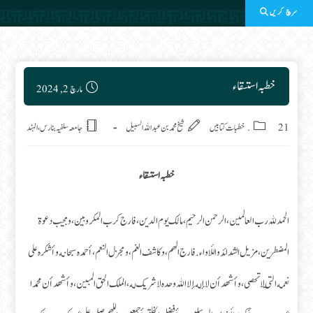
سرچ کریں
Post published:
خطبہ استسقاء
مارچ 2, 2024
Post category:
21. خطبات کتابیں
شیخ محمد بن عبداللہ السبیل
جامعہ سلفیہ بنارس، الہند
خطبہ استسقاء
الحمد لله رب العالمين، الرحمن الرحيم، مالك يوم الدين، فارج كرب المكروبين، ومجيب دعوة
المضطرين، مزيل الشدائد واللأواء. فارج الهم، وكاشف الغم، ومجزل النعم، أحمده سبحانه وأشكره على
نعمه التي لا تحصى، وأشهد أن لا إله إلا الله وحده لا شريك له، الملك الحق المبين، وأشهد أن محمدا