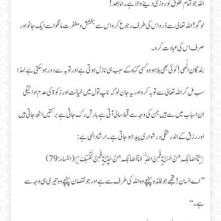
اللہ جو تمام مخلوق کو روزی دینے والا ہے۔ اما بعد!
لوگو! اللہ تعالی سے ڈرو اس کی طرف رجوع کرو اس سے بخشش و مغفرت مانگو اسے ایک جانو اور
صرف اس کی عبادت کرو۔
بندگان الٰهی! کوئی بھی بلا ہو وہ کسی گناہ کے سبب ہی نازل ہوتی ہے اور تو بہ سے دور ہو سکتی ہے لہذا
سب مل کر اللہ تعالی سے تو بہ کرو اور یہ جان لو کہ ناپ تول میں خیانت اور زکوۃ کی عدم ادائیگی
ان اسباب میں سے ہیں جن کی وجہ سے قحط سالی آتی ہے بارش رک جاتی ہے برکتیں اٹھ جاتی ہیں
اور رزق کے اندر تنگی در شواری پیدا ہو جاتی ہے۔ ارشاد الہی ہے:
﴿مَاۤ اَصَابَكَ مِنْ حَسَنَةٍ فَمِنَ اللّٰهِ ؗ وَ مَاۤ اَصَابَكَ مِنْ سَیِّئَةٍ فَمِنْ نَّفْسِكَ﴾ (النساء: 79)
’’اے انسان! تجھے جو فائدہ پہنچے وہ اللہ کی طرف سے ہے اور جو نقصان پہنچے وہ تیری ہی وجہ سے
ہے۔‘‘