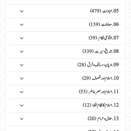
05. عبادات
(479)
06. معاملات
(139)
07. اجتماعی نظام
(39)
08. تاریخ وسیرت
(339)
09. ادیان، مسالک وفرق
(28)
10. اسلام اور تصوف
(29)
11. اسلام اور عصر حاضر
(53)
12. اسلام کا نظام قضا
(12)
13. حلال وحرام
(20)