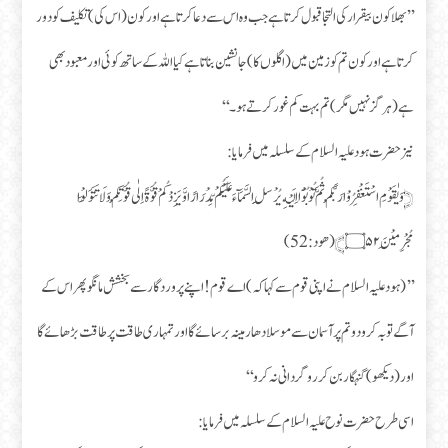
’’بھلا کون بیقرار کی التجا قبول کرتا ہے جب وہ اس سے دعا کرتا ہے اور کون (اس کی) تکلیف کو دور
کرتا ہے اور کون تم کو زمین میں (اگلوں کا) جانشین بناتا ہے کیا اللہ کے ساتھ کوئی اور معبود بھی
ہے (ہرگز نہیں مگر) تم بہت کم غور کرتے ہو۔‘‘
نیز حضرت ہود علیہ السلام کے سلسلہ میں فرمایا:
﴿ وَ یٰقَوْمِ اسْتَغْفِرُوْا رَبَّكُمْ ثُمَّ تُوْبُوْۤا اِلَیْهِ یُرْسِلِ السَّمَآءَ عَلَیْكُمْ مِّدْرَارًا وَّ یَزِدْكُمْ قُوَّةً اِلٰی قُوَّتِكُمْ وَ لَا تَتَوَلَّوْا
مُجْرِمِیْنَ۝۵۲﴾ (ھود:52)
’’(ہود علیہ السلام نے اپنی قوم سے کہا کہ) اے قوم! اپنے پروردگار سے بخشش مانگو پھر اس کے
آگے تو بہ کرو دو تم پر آسمان سے موسلا دھار مینہ برسائے گا اور تمہاری طاقت پر طاقت بڑھائے گا
اور (دیکھو) گنہگار بن کر رو گردانی نہ کرو‘‘
اسی طرح حضرت نوح علیہ السلام کے سلسلہ میں فرمایا: