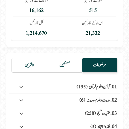
آج کے قارئین
اس ہفتے کے قارئین
16,162
515
اس ماہ کے قارئین
کل قارئین
1,214,670
21,332
موضوعات
مصنفین
ناشرین
01. قرآن وعلوم قرآن
(195)
02. حدیث وعلوم حدیث
(6)
03. عقیدہ ومنہج
(258)
04. فقہ واجتہاد
(3)