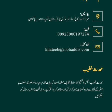
ایڈریس:
مرکز النور: کالج روڈ، نزد غازی چوک، ٹاؤن شپ، لاہور ۔ پاکستان
فون:
00923000197274
Opens
ای میل:
khateeb@mohaddis.com
Opens
in
in
your
your
application
application
محدث خطیب
محدث خطیب، مجلس التحقیق الاسلامی کا ایک مستند آن لائن پلیٹ فارم، جہاں موضوع، مصنف یا
ناشر کے لحاظ سے اردو خطباتِ جمعہ کو تلاش اور مطالعہ کیا جا سکتا ہے۔ صارفین اپنا خطبہ ارسال کر
سکتے ہیں