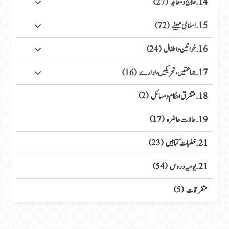
14. علاج ومعالجہ
(27)
15. اسلامی مہینے
(72)
16. خواتین واطفال
(24)
17. جماعتیں، تحریکیں، ادارے
(16)
18. متفرق احکام ومسائل
(2)
19. حالات حاضرہ
(17)
21. خطبات کتابیں
(23)
21. یومیہ دروس
(54)
متفرقات
(5)