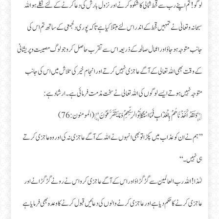
لوگو! تم اپنے رب سے قحط شمالی کا شکوہ کرنے اور نزول بارش کی دعا کرنے کے لئے نکلے ہو اللہ
سبحانہ و تعالیٰ نے تمہیں قحط کے اندر اس لئے مبتلا کیا ہے تاکہ پوری دلجمعی کے ساتھ تم اس کی
جانب متوجہ ہو جاؤ اور اعمال صالحہ کے ذریعہ اس سے تقرب حاصل کرو جو لوگ مصیبت و پریشانی
کے وقت بھی اللہ تعالی کے آگے عاجزی نہیں کرتے اور انجام خیر کی تلاش میں اس کی جانب
متوجہ نہیں ہوتے ایسے لوگوں کی اللہ تعالی نے سخت مذمت فرمائی ہے۔ ارشاد ہے:
﴿وَلَقَدْ أَخَذْنَاهُمْ بِالْعَذَابِ فَمَا اسْتَكَانُوْا لِرَبِّهِمْ وَمَا يَتَضَرَّعُوْنَ﴾ (المومنون: 76)
’’ہم نے ان کو عذاب میں پکڑا تو بھی انہوں نے اللہ کے آگے عاجزی نہ کی اور وہ عاجزی کرتے
ہی نہیں۔‘‘
لہٰذا! اللہ رب العالمین سے گڑ گڑاؤ اور اس کے آگے عاجزی کرو اس نے رونے گڑ گڑانے اور
عاجزی کرنے کا حکم دیا ہے اور عاجزی کرنے والوں کی دعائیں قبول کرنے کا وعدہ بھی فرمایا ہے