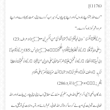
(1176)]
’’اے اللہ! تو اپنے بندوں کو اور اپنے چوپایوں کو سیراب کر دے اپنی رحمت پھیلا دے اور اپنے
مردہ شہر کو زندہ کر دے۔‘‘
﴿رَبَّنَا ظَلَمْنَاۤ اَنْفُسَنَا ٚ وَ اِنْ لَّمْ تَغْفِرْ لَنَا وَ تَرْحَمْنَا لَنَكُوْنَنَّ مِنَ الْخٰسِرِیْنَ۝۲۳﴾ (الاعراف: 23)
﴿عَلَی اللّٰهِ تَوَكَّلْنَا ۚ رَبَّنَا لَا تَجْعَلْنَا فِتْنَةً لِّلْقَوْمِ الظّٰلِمِیْنَۙ۝۸۵﴾ (یونس:85) ﴿رَبَّنَا لَا تُؤَاخِذْنَاۤ
اِنْ نَّسِیْنَاۤ اَوْ اَخْطَاْنَا ۚ رَبَّنَا وَ لَا تَحْمِلْ عَلَیْنَاۤ اِصْرًا كَمَا حَمَلْتَهٗ عَلَی الَّذِیْنَ مِنْ قَبْلِنَا ۚ رَبَّنَا وَ لَا تُحَمِّلْنَا مَا لَا طَاقَةَ
لَنَا بِهٖ ۚ وَ اعْفُ عَنَّا ۥ وَ اغْفِرْ لَنَا ۥ وَ ارْحَمْنَا ۥ اَنْتَ مَوْلٰىنَا فَانْصُرْنَا عَلَی الْقَوْمِ
الْكٰفِرِیْنَ۠۝۲۸۶﴾(البقرۃ: 286)
بندگان الهی! نبی اکرم صلی اللہ علیہ وسلم کی سنت کے مطابق اب اپنی اپنی چادریں پلٹ لو اور اللہ
تعالی سے قبولیت کی امید لے کر دعا کرو تاکہ اللہ تعالیٰ رحم فرمائے اور تو بہ وانابت کی توفیق دے