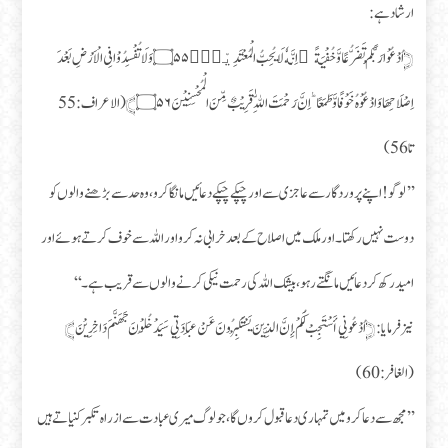
ارشاد ہے:
﴿اُدْعُوْا رَبَّكُمْ تَضَرُّعًا وَّ خُفْیَةً ؕ اِنَّهٗ لَا یُحِبُّ الْمُعْتَدِیْنَۚ۝۵۵ وَ لَا تُفْسِدُوْا فِی الْاَرْضِ بَعْدَ
اِصْلَاحِهَا وَ ادْعُوْهُ خَوْفًا وَّ طَمَعًا ؕ اِنَّ رَحْمَتَ اللّٰهِ قَرِیْبٌ مِّنَ الْمُحْسِنِیْنَ۝۵۶﴾ (الاعراف: 55
تا 56)
’’لوگو! اپنے پروردگار سے عاجزی سے اور چپکے چپکے دعائیں مانگا کرو، وہ حد سے بڑھنے والوں کو
دوست نہیں رکھتا۔ اور ملک میں اصلاح کے بعد خرابی نہ کرو اور اللہ سے خوف کرتے ہوئے اور
امید رکھ کر دعائیں مانگتے رہو، بیشک اللہ کی رحمت نیکی کرنے والوں سے قریب ہے۔‘‘
نیز فرمایا: ﴿اُدْعُونِي أَسْتَجِبْ لَكُمْ إِنَّ الَّذِينَ يَسْتَكْبِرُونَ عَنْ عِبَادَتِي سَيَدْخُلُوْنَ جَهَنَّمَ دَاخِرِيْنَ﴾
(الغافر:60)
’’مجھ سے دعا کرو میں تمہاری دعا قبول کروں گا، جو لوگ میری عبادت سے ازراہ تکبر کنیاتے ہیں