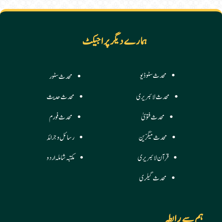
ہمارے دیگر پراجیکٹ
محدث سٹوڈیو
محدث سٹور
محدث لائبریری
محدث حدیث
محدث فتویٰ
محدث فورم
محدث میگزین
رسائل وجرائد
قرآن لائبریری
مکتبہ شاملہ اردو
محدث گیلری
ہم سے رابطہ