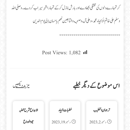
کر تمہارے دلوں کی تشنگی بجھادے اور بارش نازل کر کے تمہارا شہر سیراب کر دے۔ وصلى الله
وسلم على خاتم الأنبياء محمد، وعلى آله وصحبه والتابعين لهم بإحسان إلى يوم الدين
۔۔۔۔۔۔۔۔۔۔۔۔۔۔۔۔۔۔۔۔۔۔۔۔۔۔۔۔۔۔
Post Views:
1,082
اس موضوع کے دیگر خطبے
مزید دیکھیں
ترجمان الخطیب
خطبات انبیاء
الابداع شرح خطبہ
حجۃ الوداع
دسمبر 2, 2023
دسمبر 19, 2023