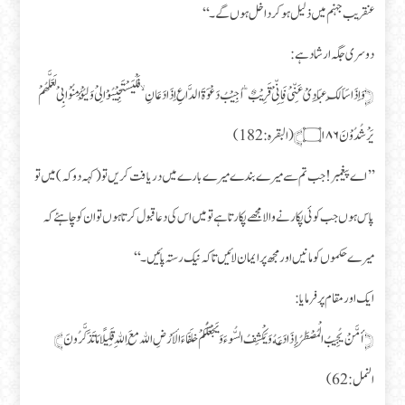
عنقریب جہنم میں ذلیل ہو کر داخل ہوں گے۔‘‘
دوسری جگہ ارشاد ہے:
﴿وَ اِذَا سَاَلَكَ عِبَادِیْ عَنِّیْ فَاِنِّیْ قَرِیْبٌ ؕ اُجِیْبُ دَعْوَةَ الدَّاعِ اِذَا دَعَانِ ۙ فَلْیَسْتَجِیْبُوْا لِیْ وَ لْیُؤْمِنُوْا بِیْ لَعَلَّهُمْ
یَرْشُدُوْنَ۝۱۸۶﴾ (البقره: 182)
’’اے پیغمبر! جب تم سے میرے بندے میرے بارے میں دریافت کریں تو (کہہ دو کہ ) میں تو
پاس ہوں جب کوئی پکار نے والا مجھے پکارتا ہے تو میں اس کی دعا قبول کرتا ہوں تو ان کو چاہئے کہ
میرے حکموں کو مانیں اور مجھ پر ایمان لائیں تاکہ نیک رستہ پائیں۔‘‘
ایک اور مقام پر فرمایا:
﴿أمَّنْ يُجِيبُ الْمُصْطَرُ إِذَا دَعَهُ وَيَكْشِفُ السُّوءَ وَيَجْعَلُكُمْ خلَفَاءَ الأَرْضِ الله مَعَ اللهِ قَلِيلًا مَا تَذَكَّرُونَ﴾
النمل:62)