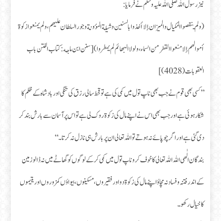
نیز رسول اللہ صلی اللہ علیہ وسلم نے فرمایا:
(ولم ينقصوا المكيال والميزان إلا أخذوا بالسنين وشيلة المؤونة وجور السلطان عليهم، ولم يمنعوا زكوة
أموالهم إلا منعوا القطر من السماء، ولو لا البهائم لم يمطروا) [سنن ابن ماجه: کتاب الفتن باب
العقوبات (4028)]
’’کسی بھی قوم نے جب بھی ناپ تول میں کمی کی ہے تو قحط سالی رزق کی تنگی اور بادشاہ کے ظلم کا
شکار ہوئی ہے اور جب بھی اس نے اپنے مال کی زکوۃ روک لی ہے تو اس پر آسمان سے بارش بند کر
دی گئی ہے اور اگر چوپائے نہ ہوتے تو اللہ تعالی ان پر بارش ہی نازل نہ کرتا۔‘‘
بندگان الٰهی اللہ اللہ تعالی کا خوف کرو ناپ تول میں کمی کر کے لوگوں کو گھاٹے میں نہ ڈالو زمین
کے اندر فتنہ و فساد نہ مچاؤ اپنے مال کی زکوۃ دو اور فقیروں، مسکینوں، بیواؤں کمزوروں اور یتیموں
کا خیال رکھو۔