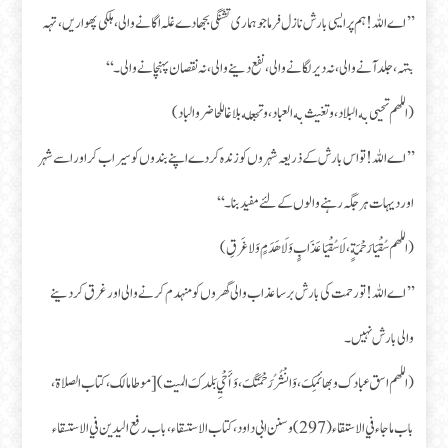
’’اے اللہ! ہم پر ایسی بارش نازل فرما جو ہماری تشنگی بجھا دے غلہ اگانے والی، ہلکی پھواریں، تہہ
بتہہ، جلد آنے والی، نہ دیر لگانے والی، نفع دینے والی، نہ نقصان پہنچانے والی۔‘‘
(اللهم تحيى به البلاد، وتغيث به العباد، وتجعله بلاغا للحاضر والباد)
’’اے اللہ! تو اس بارش کے ذریعہ شہروں کو زندہ کر دے اپنے بندوں کو سیراب کر اور اسے شہر
اور دیہات ہر جگہ رہنے والوں کے لئے مفید بنا۔‘‘
(اللهم سُقْيَا رَحْمَةٍ، لَا سُقْيَا عَذَابٍ وَلَا هَدَمٍ وَلا غَرقِ)
’’اے اللہ! تو رحمت کی بارش برسا عذاب والی گھروں کو منہدم کرنے والی اور غرق کر دینے
والی بارش نہیں۔
(اللهم اسق عبادك وبهائمِكَ، وَانْشُرُ رَحْمَتَكَ، وَأَحْيِ بَلَدكَ الميت) [موطا مالک، کتاب الصلاة،
باب ما جاء في الاستقاء (297) و سنن ابی داود، کتاب الاستسقاء، باب رفع اليدين في الاستسقاء