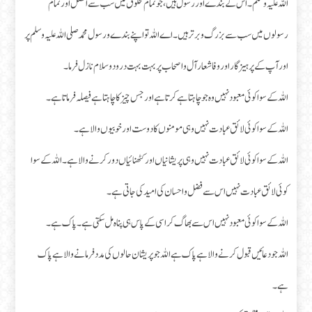
اللہ علیہ وسلم۔ اس کے بندے اور رسول ہیں، جو تمام مخلوق میں سب سے افضل اور تمام
رسولوں میں سب سے بزرگ و برتر ہیں۔ اے اللہ تو اپنے بندے و رسول محمد صلی اللہ علیہ وسلم پر
اور آپ کے پرہیزگار اور وفاشعار آل و اصحاب پر بہت بہت درود و سلام نازل فرما۔
اللہ کے سوا کوئی معبود نہیں وہ جو چاہتا ہے کرتا ہے اور جس چیز کا چاہتا ہے فیصلہ فرماتا ہے۔
اللہ کے سوا کوئی لائق عبادت نہیں وہی مومنوں کا دوست اور خوبیوں والا ہے۔
اللہ کے سوا کوئی لائق عبادت نہیں وہی پریشانیاں اور کٹھنائیاں دور کرنے والا ہے۔ اللہ کے سوا
کوئی لائق عبادت نہیں اس سے فضل و احسان کی امید کی جاتی ہے۔
اللہ کے سوا کوئی معبود نہیں اس سے بھاگ کر اسی کے پاس ہی پناہ مل سکتی ہے۔ پاک ہے۔
اللہ جو دعائیں قبول کرنے والا ہے پاک ہے اللہ جو پریشان حالوں کی مدد فرمانے والا ہے پاک
ہے۔