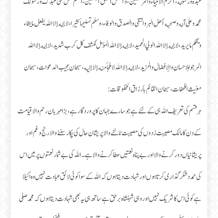
عبده ورسوله، أكرم الأنبياء والمرسلين، وأفضل الخلق أجمعين، اللهم صل على عبدك ورسولك
محمد وعلى آله وصحبه أهل البر والتقى والصدق والوفاء، وسلم تسليما كثيرا، لا إله إلا الله يفعل ما يشاء
ويحكم ما يريد، لا إله إلا الله الولي الحميد، لا إله إلا الله المؤمل لكشف كل كرب شديد، لا إله إلا الله
المرجو للإحسان والإفضال والمزيد، لا إله إلا الله لا ملجأ منه إلا إليه، سبحان مجيب الدعوات، سبحان
مغيث اللهفات، سبحان القائم بأرزاق المخلوقات:
ہر قسم کی تعریف اللہ ہی کے لئے ہے جو سارے جہان کا پروردگار ہے، بڑا مہربان رحم والا قیامت
کے دن کا مالک مصیبت زدوں کی مصیبت ٹالنے والا پریشان حال کی پکار سننے والا رنج و غم اور
پریشانیاں دور کرنے والا اور بے پناہ نعمتیں عطا کرنے والا ہے۔ اللہ کی بے شمار نعمتوں پر میں اس
کی حمد دشکر گذاری کرتا ہوں اور شہادت دیتا ہوں کہ اللہ کے سوا کوئی لائق عبادت نہیں وہ اکیلا
ہے کوئی اس کا شریک نہیں اور وہی شہنشاہ بر حق ہے ساتھ ہی یہ بھی شہادت دیتا ہوں کہ محمد صلی