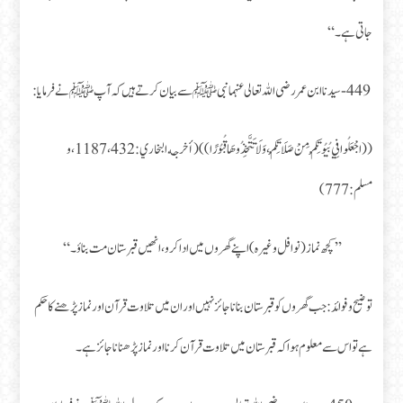
جاتی ہے۔“
449- سیدنا ابن عمر رضی اللہ تعالی عنہما نبی ﷺ سے بیان کرتے ہیں کہ آپﷺ نے فرمایا:
((اجْعَلُوا فِي بُيُوتِكُمْ مِنْ صَلَاتِكُمْ، وَلَا تَتَّخِذُوهَا قُبُورًا))(أخرجه البخاري: 432، 1187، و
مسلم: 777)
’’کچھ نماز (نوافل وغیرہ) اپنے گھروں میں ادا کرو، انھیں قبرستان مت بناؤ۔“
توضیح و فوائد: جب گھروں کو قبرستان بنانا جائز نہیں اور ان میں تلاوت قرآن اور نماز پڑھنے کا حکم
ہے تو اس سے معلوم ہوا کہ قبرستان میں تلاوت قرآن کرنا اور نماز پڑھنا ناجائز ہے۔