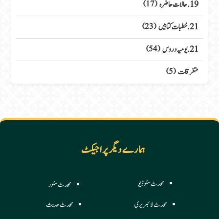
19. حالات حاضرہ
(17)
21. خطبات کتابیں
(23)
21. یومیہ دروس
(54)
متفرقات
(5)
ہمارے دیگر پراجیکٹ
محدث سٹوڈیو
محدث سٹور
محدث لائبریری
محدث حدیث