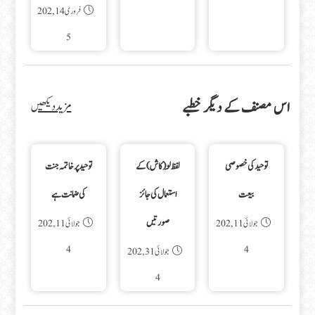
فروری 14, 202
5
اس مصنف کے دیگر خطبے
مزید دیکھیں
توحید کی خصوصی
لفظ لَو ( کاش) کے
توحید پر خاتمہ جنت
بیعت
استعمال کی جائز
کی ضمانت ہے
صورتیں
جولائی 11, 202
جولائی 11, 202
4
4
جولائی 31, 202
4