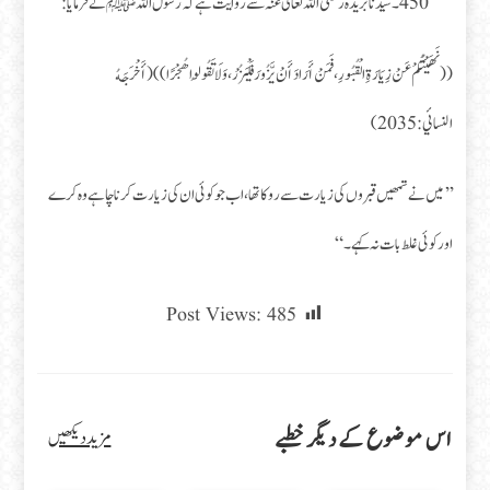
450۔ سیدنا بریدہ رضی اللہ تعالی عنہ سے روایت ہے کہ رسول اللہ ﷺنے فرمایا:
((نَهَيْتُكُمْ عَنْ زِيَارَةِ الْقُبُورِ، فَمَنْ أَرَادَ أَنْ يَّزُورَ فَلْيَزُرْ، وَلَا تَقُولُوا هُجْرًا)) (أَخْرَجَهُ
النسائي:2035)
’’میں نے تمھیں قبروں کی زیارت سے روکا تھا، اب جو کوئی ان کی زیارت کرنا چاہے وہ کرے
اورکوئی غلط بات نہ کہے۔“
Post Views:
485
اس موضوع کے دیگر خطبے
مزید دیکھیں