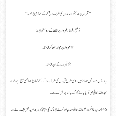
’’قبروں پر نہ بیٹھو اور نہ ان کی طرف رخ کرکے نماز ہی پڑھو۔“
توضیح و فوائد: قبروں پر بیٹھنے کے دو معنی ہیں:
٭ قبروں پر مجاور بن کر بیٹھنا۔
٭ قبروں کے اوپر بیٹھنا۔
یہ دونوں صورتیں ناجائز ہیں۔ اسی طرح قبروں کی طرف منہ کر کے نماز پڑھنا بھی منع ہے، خواہ
سجدہ اللہ تعالیٰ ہی کو کیا جائے کیونکہ یہ ذریعہ شرک ہے۔
445۔ سیدنا انس رضی اللہ تعالی عنہ بیان کرتے ہیں کہ نبیﷺ مدینہ طیبہ تشریف لائے اور