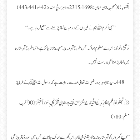
الْقُبُورِ))(أخرجه ابن حبان: 1698، 2315، والبزار في مسنده: 441،442، 443)
’’نبی اکرم ﷺ نے قبروں کے درمیان نماز پڑھنے سے منع فرمایا ہے۔‘‘
توضیح و فوائد: اس سے معلوم ہوا کہ جس طرح قبروں پر مسجد بنانا ناجائز ہے، اسی طرح قبرستان
میں نماز پڑھنا بھی درست نہیں۔
448۔ سیدنا ابوہریرہ رضی اللہ تعالی عنہ سے روایت ہے کہ رسول اللہ ﷺ نے فرمایا:
((لَا تَجْعَلُوا بُيُوتَكُمْ مَقَابِرَ، إِنَّ الشَّيْطَانَ يَنْفِرُ مِنَ الْبَيْتِ الَّذِي تُقْرَأُ فِيهِ سُورَةٌ الْبَقَرَةِ))(أخرجه
مسلم: 780)
’’اپنے گھروں کو قبرستان نہ بناؤ، یقینًا شیطان اس گھر سے بھاگ جاتا ہے جس میں سورۂ بقرہ پڑھی