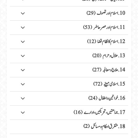
10. اسلام اور تصوف
(29)
11. اسلام اور عصر حاضر
(53)
12. اسلام کا نظام قضا
(12)
13. حلال وحرام
(20)
14. علاج ومعالجہ
(27)
15. اسلامی مہینے
(72)
16. خواتین واطفال
(24)
17. جماعتیں، تحریکیں، ادارے
(16)
18. متفرق احکام ومسائل
(2)