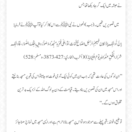
نے حبشہ میں ایک گرجا دیکھا تھا جس
میں تصویریں تھیں۔ (جب) انھوں نے نبی ﷺ سے اس کا ذکر کیا تو آپﷺ نے فرمایا:
إِنَّ أُولَئِكَ إِذَا كَانَ فِيهِمُ الرَّجُلُ الصَّالِحُ فَمَاتَ بَنَوْا عَلَى قَبْرِهِ مَسْجِدًا، وَصَوَّرُوا فِيهِ تِلْكَ الصُّوَرَ، فَأُولَئِكَ
شِرَارُ الْخَلْقِ عِنْدَ اللهِ يَوْمَ الْقِيَامَةِ)) (أخرجه البخاري:427، 3873، و مسلم: 528)
’’ان لوگوں کی عادت تھی کہ جب ان میں کوئی نیک آدمی فوت ہو جاتا تو اس کی قبر پر مسجد بنا لیتے
اور اس مسجد میں ان کی تصویریں بنا دیتے۔ قیامت کے دن یہ لوگ اللہ کے نزدیک بدترین
مخلوق ہوں گے۔‘‘
توضیح و فوائد: قبر پہلے سے موجود ہو تو اس پر مسجد بنانا حرام ہے اور ایسی مسجد میں نماز پڑھنا جائز