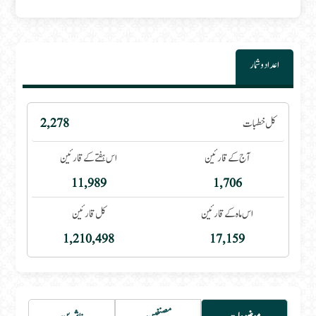
اعداد و شمار
کل خطبات
2,278
آج کے قارئین
اس ہفتے کے قارئین
11,989
1,706
اس ماہ کے قارئین
کل قارئین
1,210,498
17,159