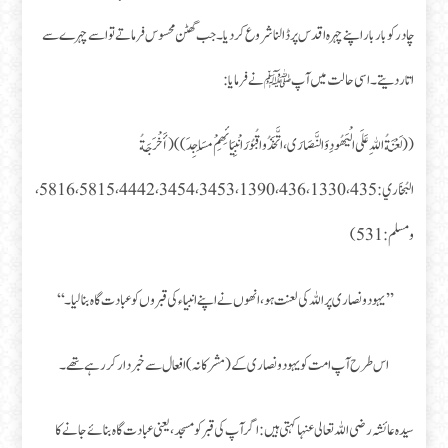
چادر کو بار بار اپنے چہرہ اقدس پر ڈالنا شروع کر دیا۔ جب گھٹن محسوس فرماتے تو اسے چہرے سے
اتار دیتے۔ اسی حالت میں آپﷺ نے فرمایا:
((لَعْنَةُ اللهِ عَلَى الْيَهُودِ وَالنَّصَارَى، اتَّخَذُوا قُبُورَ انْبِيَائِهِمْ مَسَاجِدَ)) (أَخْرَجَةُ
البُخَاري:435، 436،1330، 1390، 3453، 3454، 4442، 5815، 5816،
ومسلم:531)
’’یہود و نصاری پر اللہ کی لعنت ہو، انھوں نے اپنے انبیاء کی قبروں کو عبادت گاہ بنا لیا۔‘‘
اس طرح آپ امت کو یہود و نصاری کے (مشرکانہ) افعال سے خبردار کر رہے تھے۔
سیدہ عائشہ رضی اللہ تعالی عنہا کہتی ہیں: اگر آپ کی قبر کو مسجد، یعنی عبادت گاہ بنائے جانے کا