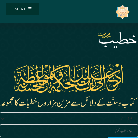
Ski
MENU
t
conten