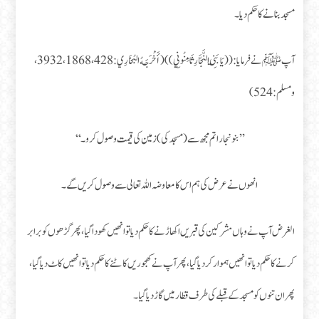
مسجد بنانے کا حکم دیا۔
آپﷺ نے فرمایا: ((يَا بَنِي النَّجَّارِ ثَامِنُونِي)) (أَخْرَجَهُ البُخَارِي: 428، 1868، 3932،
ومسلم: 524)
’’ بنو نجارا تم مجھ سے (مسجد کی) زمین کی قیمت وصول کرو۔‘‘
انھوں نے عرض کی ہم اس کا معاوضہ اللہ تعالی سے وصول کریں گے۔
الغرض آپ نے وہاں مشرکین کی قبریں اکھاڑنے کا حکم دیا تو انھیں کھودا گیا، پھر گڑھوں کو برابر
کرنے کا حکم دیا تو انھیں ہموار کر دیا گیا، پھر آپ نے کھجوریں کاٹنے کا حکم دیا تو انھیں کاٹ دیا گیا،
پھر ان تنوں کو مسجد کے قبلے کی طرف قطار میں گاڑ دیا گیا۔