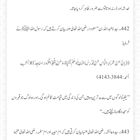
خدشہ اور ڈر نہ ہوتا تو اسے ضرور ظاہر کر دیا جاتا۔
442۔ سیدنا عبد اللہ بن مسعود د رضی اللہ تعالی عنہ بیان کرتے ہیں کہ رسول اللہ ﷺ نے
فرمایا:
((إِنَّ مِنْ شِرَارِ النَّاسِ مَنْ تُدْرِكُهُ السَّاعَةُ وَهُمْ أَحْيَاءٌ، وَمَنْ يَتَّخِذُ الْقُبُورَ مَسَاجِدَ))(أخرجه
أحمد: 3844، 4143)
’’یقینًا لوگوں میں سے بدترین وہ ہیں جن کی زندگی میں قیامت قائم ہوگی۔ اور وہ لوگ جو قبروں
کو سجدہ گاہ بنا لیتے ہیں۔ ‘‘
443۔ سیدہ عائشہ رضی اللہ تعالی عنہا بیان کرتی ہیں کہ ام حبیبہ اور ام سلمہ رضی اللہ تعالی عنہما