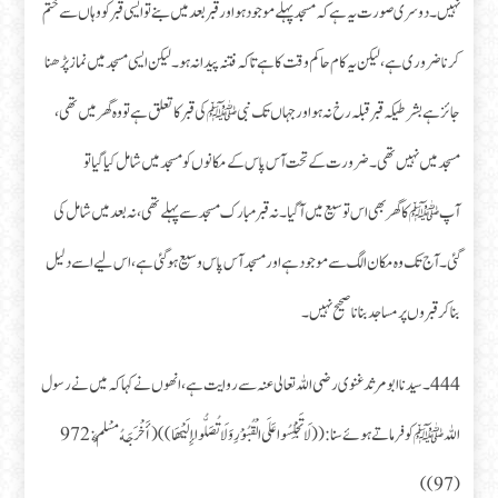
نہیں۔ دوسری صورت یہ ہے کہ مسجد پہلے موجود ہو اور قبر بعد میں بنے تو ایسی قبر کو وہاں سے ختم
کرنا ضروری ہے، لیکن یہ کام حاکم وقت کا ہے تاکہ فتنہ پیدا نہ ہو۔ لیکن ایسی مسجد میں نماز پڑھنا
جائز ہے بشرطیکہ قبر قبلہ رخ نہ ہو اور جہاں تک نبیﷺ کی قبر کا تعلق ہے تو وہ گھر میں تھی،
مسجد میں نہیں تھی۔ ضرورت کے تحت آس پاس کے مکانوں کو مسجد میں شامل کیا گیا تو
آپﷺ کا گھر بھی اس توسیع میں آگیا۔ نہ قبر مبارک مسجد سے پہلے تھی، نہ بعد میں شامل کی
گئی۔ آج تک وہ مکان الگ سے موجود ہے اور مسجد آس پاس وسیع ہو گئی ہے، اس لیے اسے دلیل
بنا کر قبروں پر مساجد بنانا صحیح نہیں۔
444۔ سیدنا ابو مرثد غنوی رضی اللہ تعالی عنہ سے روایت ہے، انھوں نے کہا کہ میں نے رسول
اللہﷺ کو فرماتے ہوئے سنا: ((لَا تَجْلِسُوا عَلَى الْقُبُوْرِ وَلَا تُصَلُّوا إِلَيْهَا)) (أَخْرَجَهُ مُسْلِمٌ:972
(97))