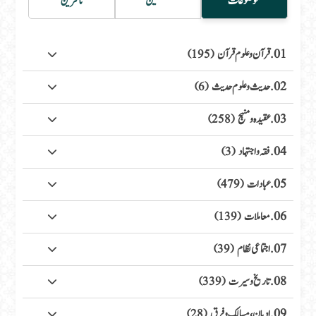
موضوعات
مصنفین
ناشرین
01. قرآن وعلوم قرآن
(195)
02. حدیث وعلوم حدیث
(6)
03. عقیدہ ومنہج
(258)
04. فقہ واجتہاد
(3)
05. عبادات
(479)
06. معاملات
(139)
07. اجتماعی نظام
(39)
08. تاریخ وسیرت
(339)
09. ادیان، مسالک وفرق
(28)