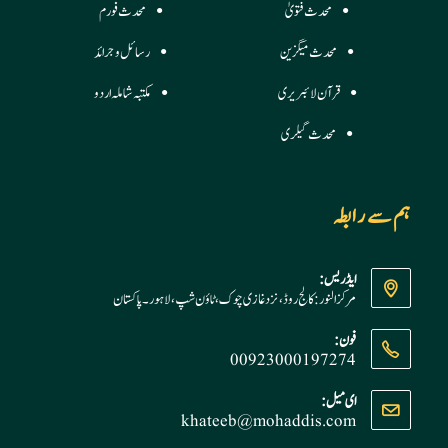
محدث فتویٰ
محدث فورم
محدث میگزین
رسائل وجرائد
قرآن لائبریری
مکتبہ شاملہ اردو
محدث گیلری
ہم سے رابطہ
ایڈریس:
مرکز النور: کالج روڈ، نزد غازی چوک، ٹاؤن شپ، لاہور ۔ پاکستان
فون:
00923000197274
Opens
ای میل:
khateeb@mohaddis.com
Opens
in
in