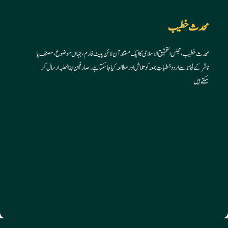
your
your
application
application
محدث خطیب
محدث خطیب، مجلس التحقیق الاسلامی کا ایک مستند آن لائن پلیٹ فارم، جہاں موضوع، مصنف یا
ناشر کے لحاظ سے اردو خطباتِ جمعہ کو تلاش اور مطالعہ کیا جا سکتا ہے۔ صارفین اپنا خطبہ ارسال کر
سکتے ہیں