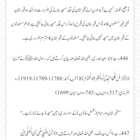
توضیح و فوائد: کسی بے آباد اور پرانے قبرستان کی جگہ مسجد بنانے کی ضرورت ہو جبکہ وہ قبرستان
بھی غیر مسلموں کا ہو تو اس قبرستان کی قبریں ڈھا کر اس جگہ مسجد بنائی جا سکتی ہے، تاہم مسلمانوں
کے قبرستان میں مسجد نہیں بنائی جاسکتی۔ مسلمانوں کے قبرستان کا احترام ضروری ہے۔
446۔ سیدنا ابوسعید خدری رضی اللہ تعالی عنہ بیان کرتے ہیں کہ رسول اللہ ﷺ نے فرمایا:
((اَلْأَرْضُ كُلُّهَا مَسْجِدٌ إِلَّا الْمَقْبَرَةَ وَالْحَمَّامَ))(أخرجه أحمد:11788، 11789، 11919، و
الترمذي: 317، و ابن ماجه: 745، و ابن حبان: 1699)
’’قبرستان اور حمام (غسل خانوں) کے سوا ساری زمین مسجد (جائے نماز) ہے۔‘‘
447۔ سیدنا انس بن مالک رضی اللہ تعالی عنہ فرماتے ہیں: ((أَنَّ النَّبِيِّ نَهَى أَنْ يُّصَلّٰى بَيْنَ