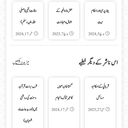
بیمار پرسی اور احکام
عشرہ ذوالحجہ کے
وفات النبی(صلی
میت
اعمال و عبادات
اللہ علیہ وسلم)
مارچ 5, 2024
مارچ 7, 2025
ستمبر 17, 2024
اس ناشر کے دیگر خطبے
مزید دیکھیں
قرباني کے احکام و
گستاخان صحابہ
شب برات قرآن
مسائل
کاعبرتناک انجام
وسنت کی روشنی
میں(اوربدعات ماہ
مئی 27, 2025
ستمبر 17, 2024
شعبان)